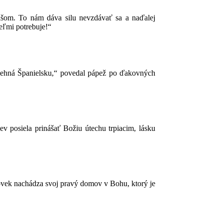
išom. To nám dáva silu nevzdávať sa a naďalej
eľmi potrebuje!“
žehná Španielsku,“ povedal pápež po ďakovných
ev posiela prinášať Božiu útechu trpiacim, lásku
lovek nachádza svoj pravý domov v Bohu, ktorý je