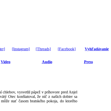
ter]
[Instagram]
[Threads]
[Facebook]
Vyhľadávanie
Video
Audio
Press
 chlebov, vysvetlil pápež v príhovore pred Anjel
vätý Otec konštatoval, že nič z našich dobier sa
a môže stať časom bratského pokoja, do ktorého