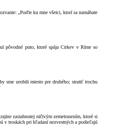
pozvanie: „Poďte ku mne všetci, ktorí sa namáhate
ul pôvodné puto, ktoré spája Cirkev v Ríme so
by sme urobili miesto pre druhého; stratiť trochu
“
rajine zasiahnutej ničivým zemetrasením, ktoré si
pú v troskách pri hľadaní nezvestných a podieľajú