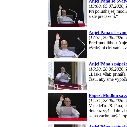
Anjel Pána so Svät
(
13:00, 05.07.2026,
Pri poludňajšej modl
a ste preťažení.“
Anjel Pána s Levom 
(
17:35, 29.06.2026,
Pred modlitbou Anje
všetkými cirkvami sv
Anjel Pána s pápežo
(
16:30, 28.06.2026,
„Láska však prináša 
času, aby sme vypočul
Pápež: Modlím sa z
(
14:34, 28.06.2026,
V nedeľu 28. júna, n
doteraz vyžiadalo vi
sa na záchranných op
Anjel Pána s pápež