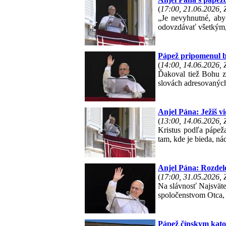
(
17:00, 21.06.2026,
„Je nevyhnutné, aby
odovzdávať všetkým, 
Pápež pripomenul bl
(
14:00, 14.06.2026,
Ďakoval tiež Bohu z
slovách adresovanýc
Anjel Pána: Ježiš vi
(
13:00, 14.06.2026,
Kristus podľa pápeža
tam, kde je bieda, ná
Anjel Pána: Rozdel
(
17:00, 31.05.2026,
Na slávnosť Najsväte
spoločenstvom Otca,
Pápež čínskym katol