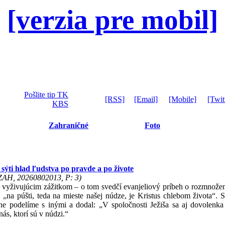
[verzia pre mobil]
Pošlite tip TK
[RSS]
[Email]
[Mobile]
[Twit
KBS
Zahraničné
Foto
 sýti hlad ľudstva po pravde a po živote
 ZAH, 20260802013, P: 3)
e vyživujúcim zážitkom – o tom svedčí evanjeliový príbeh o rozmnožení
 „na púšti, teda na mieste našej núdze, je Kristus chlebom života“. S
ne podelíme s inými a dodal: „V spoločnosti Ježiša sa aj dovolenk
ás, ktorí sú v núdzi.“