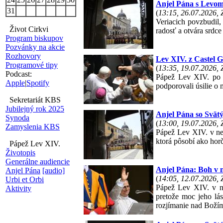
Anjel Pána s Levom 
31
(
13:15, 26.07.2026,
Veriacich povzbudil,
Život Cirkvi
radosť a otvára srdce
Program biskupov
Pozvánky na akcie
Rozhovory
Lev XIV. z Castel G
Programové tipy
(
13:35, 19.07.2026,
Podcast:
Pápež Lev XIV. po n
Apple
|
Spotify
podporovali úsilie o
Sekretariát KBS
Jubilejný rok 2025
Anjel Pána so Svätým
Synoda
(
13:00, 19.07.2026,
Zamyslenia KBS
Pápež Lev XIV. v ned
ktorá pôsobí ako horč
Pápež Lev XIV.
Životopis
Generálne audiencie
Anjel Pána: Boh v n
Anjel Pána
[audio]
(
14:05, 12.07.2026,
Urbi et Orbi
Pápež Lev XIV. v ne
Aktivity
pretože moc jeho lás
rozjímanie nad Božím