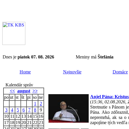
Dnes je
piatok 07. 08. 2026
Meniny má
Štefánia
Home
Najnovšie
Domáce
Kalendár správ
<<
august
>>
Anjel Pána: Kristus
po
ut
st
št
pi
so
ne
(
15:36, 02.08.2026,
1
2
Stretnutie s Pánom j
3
4
5
6
7
8
9
Pána. Ako zdôraznil,
10
11
12
13
14
15
16
nepremrhá, ak sa o 
17
18
19
20
21
22
23
zapojíme tých vedľa n
24
25
26
27
28
29
30