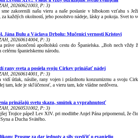
 ZAH, 20260621003, P: 3)
 sme zakorenili našu vieru a naše poslanie v hlbokom vzťahu s Jež
za každých okolností, jeho posolstvo nádeje, lásky a pokoja. Svet to v
. Jána Bulu a Václava Drbolu: Mučeníci vernosti Kristovi
 ZAH, 20260614004, P: 3)
a práve ukončenú apoštolskú cestu do Španielska. „Boh nech vždy 
h celému španielskemu národu.
dí rany sveta a posiela svoju Cirkev prinášať nádej
 ZAH, 20260614001, P: 3)
 vidí útlak, násilie, rany vojen i prázdnotu konzumizmu a svoju Cirk
dej tam, kde je skľúčenosť, a vieru tam, kde vládne nedôvera.
enia prinášajú svetu skazu, smútok a vyprahnutosť
 ZAH, 20260531002, P: 3)
jšej Trojice pápež Lev XIV. pri modlitbe Anjel Pána pripomenul, že č
 Syna a Ducha Svätého.
íkom: Prosme za dar jednoty a sily svedčiť o evanjeliu