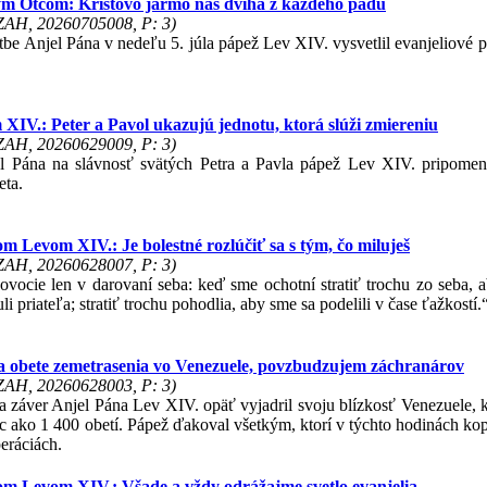
ým Otcom: Kristovo jarmo nás dvíha z každého pádu
 ZAH, 20260705008, P: 3)
itbe Anjel Pána v nedeľu 5. júla pápež Lev XIV. vysvetlil evanjeliové 
XIV.: Peter a Pavol ukazujú jednotu, ktorá slúži zmiereniu
 ZAH, 20260629009, P: 3)
l Pána na slávnosť svätých Petra a Pavla pápež Lev XIV. pripomen
eta.
m Levom XIV.: Je bolestné rozlúčiť sa s tým, čo miluješ
 ZAH, 20260628007, P: 3)
ovocie len v darovaní seba: keď sme ochotní stratiť trochu zo seba, a
i priateľa; stratiť trochu pohodlia, aby sme sa podelili v čase ťažkostí.
a obete zemetrasenia vo Venezuele, povzbudzujem záchranárov
 ZAH, 20260628003, P: 3)
a záver Anjel Pána Lev XIV. opäť vyjadril svoju blízkosť Venezuele, k
ac ako 1 400 obetí. Pápež ďakoval všetkým, ktorí v týchto hodinách ko
eráciách.
om Levom XIV.: Všade a vždy odrážajme svetlo evanjelia