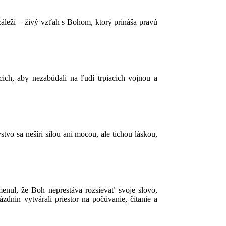
záleží – živý vzťah s Bohom, ktorý prináša pravú
ch, aby nezabúdali na ľudí trpiacich vojnou a
vo sa nešíri silou ani mocou, ale tichou láskou,
nul, že Boh neprestáva rozsievať svoje slovo,
ázdnin vytvárali priestor na počúvanie, čítanie a