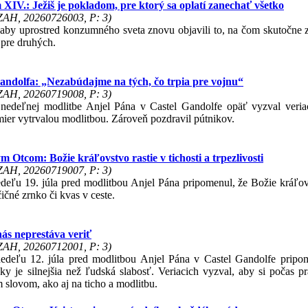
XIV.: Ježiš je pokladom, pre ktorý sa oplatí zanechať všetko
 ZAH, 20260726003, P: 3)
 aby uprostred konzumného sveta znovu objavili to, na čom skutočne 
 pre druhých.
andolfa: „Nezabúdajme na tých, čo trpia pre vojnu“
 ZAH, 20260719008, P: 3)
edeľnej modlitbe Anjel Pána v Castel Gandolfe opäť vyzval veriaci
 mier vytrvalou modlitbou. Zároveň pozdravil pútnikov.
 Otcom: Božie kráľovstvo rastie v tichosti a trpezlivosti
 ZAH, 20260719007, P: 3)
eľu 19. júla pred modlitbou Anjel Pána pripomenul, že Božie kráľovst
ičné zrnko či kvas v ceste.
ás neprestáva veriť
 ZAH, 20260712001, P: 3)
deľu 12. júla pred modlitbou Anjel Pána v Castel Gandolfe pripome
ky je silnejšia než ľudská slabosť. Veriacich vyzval, aby si počas pr
 slovom, ako aj na ticho a modlitbu.