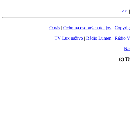
<<
|
O nás
|
Ochrana osobných údajov
|
Copyrig
TV Lux naživo
|
Rádio Lumen
|
Rádio V
Nas
(c) T