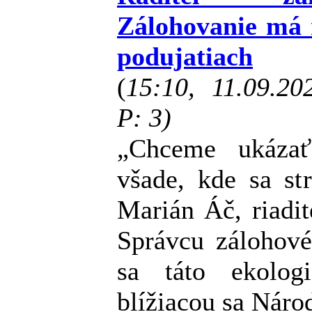
Zálohovanie má 
podujatiach
(
15:10, 11.09.2
P: 3)
„Chceme ukázať
všade, kde sa st
Marián Áč, riadit
Správcu zálohové
sa táto ekologi
blížiacou sa Náro