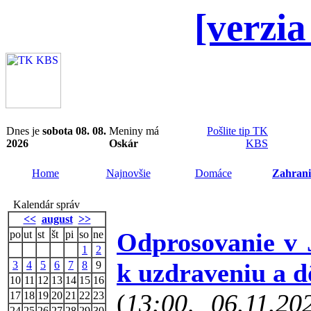
[verzia
Dnes je
sobota 08. 08.
Meniny má
Pošlite tip TK
2026
Oskár
KBS
Home
Najnovšie
Domáce
Zahrani
Kalendár správ
<<
august
>>
Odprosovanie v 
po
ut
st
št
pi
so
ne
1
2
k uzdraveniu a d
3
4
5
6
7
8
9
10
11
12
13
14
15
16
(
13:00, 06.11.2
17
18
19
20
21
22
23
24
25
26
27
28
29
30