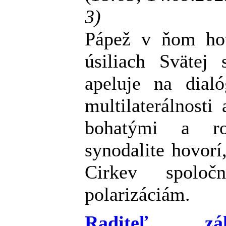
3)
Pápež v ňom hov
úsiliach Svätej 
apeluje na dial
multilaterálnosti
bohatými a ro
synodalite hovorí
Cirkev spolo
polarizáciám.
Raditeľ zál