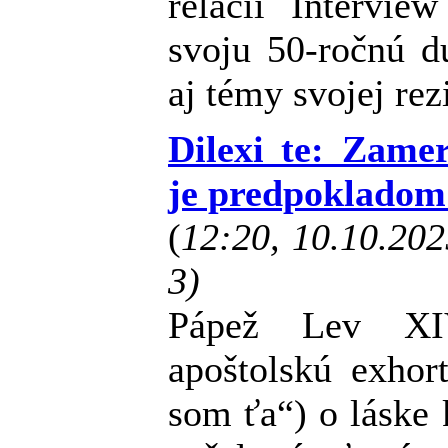
relácii Intervie
svoju 50-ročnú d
aj témy svojej rez
Dilexi te: Zame
je predpokladom 
(
12:20, 10.10.20
3)
Pápež Lev XI
apoštolskú exhor
som ťa“) o láske