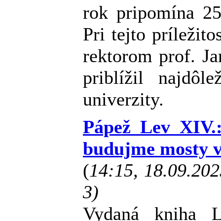
rok pripomína 25
Pri tejto príležito
rektorom prof. J
priblížil najdôl
univerzity.
Pápež Lev XIV.:
budujme mosty v 
(
14:15, 18.09.20
3)
Vydaná kniha L