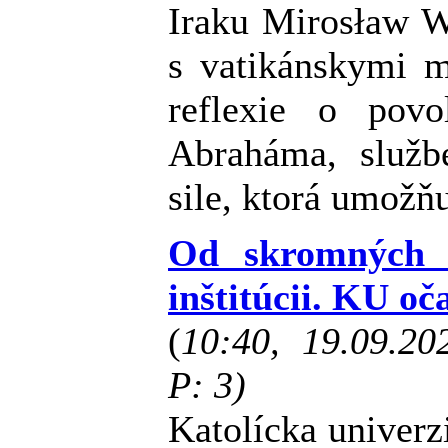
Iraku Mirosław W
s vatikánskymi m
reflexie o povo
Abraháma, služb
sile, ktorá umožňu
Od skromných z
inštitúcii. KU o
(
10:40, 19.09.2
P: 3)
Katolícka univerz