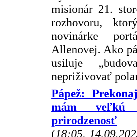
misionár 21. sto
rozhovoru, kto
novinárke por
Allenovej. Ako pá
usiluje „budo
nepriživovať polar
Pápež: Prekonaj
mám veľkú 
prirodzenosť
(
18:05, 14.09.20