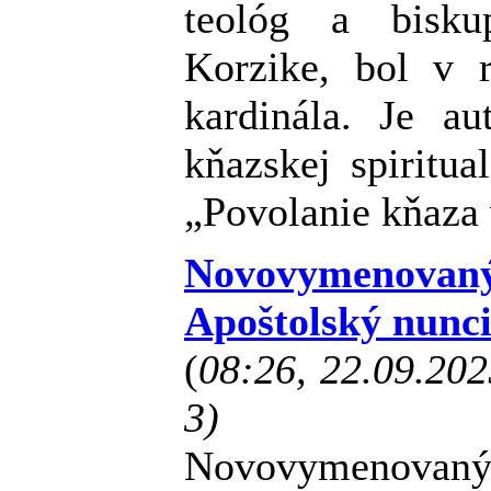
teológ a bisku
Korzike, bol v
kardinála. Je a
kňazskej spiritua
„Povolanie kňaza 
Novovymenova
Apoštolský nunci
(
08:26, 22.09.20
3)
Novovymenovaný