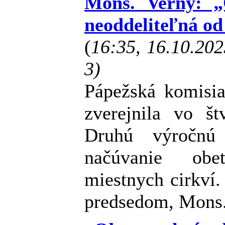
Mons. Verny: „
neoddeliteľná o
(
16:35, 16.10.20
3)
Pápežská komisia
zverejnila vo št
Druhú výročnú
načúvanie obe
miestnych cirkví.
predsedom, Mons