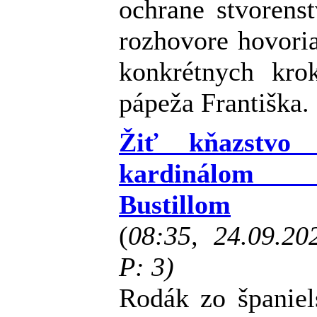
ochrane stvorens
rozhovore hovoria
konkrétnych kro
pápeža Františka.
Žiť kňazstvo
kardinálom F
Bustillom
(
08:35, 24.09.2
P: 3)
Rodák zo španiel