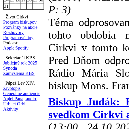
P: 3)
31
Život Cirkvi
Téma odprosovan
Program biskupov
Pozvánky na akcie
tohto obdobia m
Rozhovory
Programové tipy
Podcast:
Cirkvi v tomto k
Apple
|
Spotify
Pred Dňom odpros
Sekretariát KBS
Jubilejný rok 2025
Synoda
Rádio Mária Slo
Zamyslenia KBS
biskup Mons. Fran
Pápež Lev XIV.
Životopis
Generálne audiencie
Biskup Judák: 
Anjel Pána
[audio]
Urbi et Orbi
Aktivity
svedkom Cirkvi 
(
13:00, 24.10.2