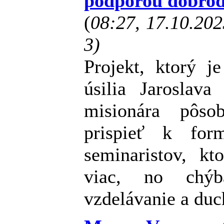
podporou dobrod
(
08:27, 17.10.20
3)
Projekt, ktorý j
úsilia Jaroslav
misionára pôso
prispieť k for
seminaristov, kt
viac, no chýb
vzdelávanie a duc