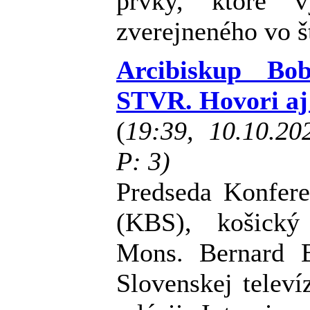
prvky, ktoré v
zverejneného vo š
Arcibiskup Bob
STVR. Hovori aj 
(
19:39, 10.10.2
P: 3)
Predseda Konfere
(KBS), košický 
Mons. Bernard B
Slovenskej telev