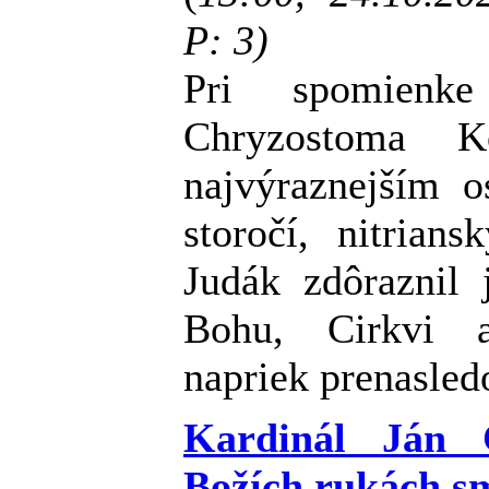
P: 3)
Pri spomienk
Chryzostoma K
najvýraznejším o
storočí, nitrian
Judák zdôraznil 
Bohu, Cirkvi 
napriek prenasled
Kardinál Ján 
Božích rukách s