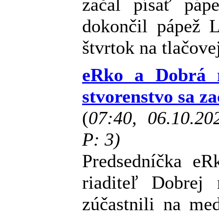
začal písať páp
dokončil pápež L
štvrtok na tlačove
eRko a Dobrá n
stvorenstvo sa z
(
07:40, 06.10.2
P: 3)
Predsedníčka eRk
riaditeľ Dobrej
zúčastnili na me