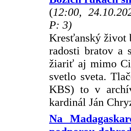
(
12:00, 24.10.2
P: 3)
Kresťanský život 
radosti bratov a 
žiariť aj mimo Ci
svetlo sveta. Tl
KBS) to v archí
kardinál Ján Chr
Na Madagaskare