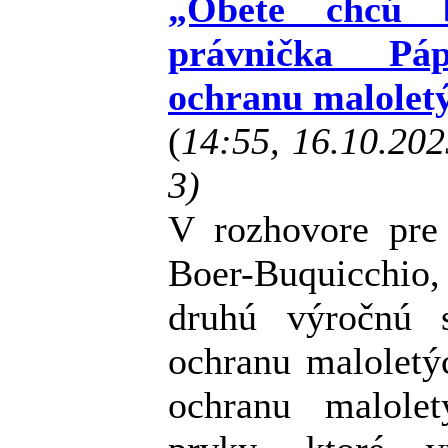
„Obete chcú b
právnička Pá
ochranu malolet
(
14:55, 16.10.20
3)
V rozhovore pr
Boer-Buquicchio,
druhú výročnú 
ochranu maloletý
ochranu malolet