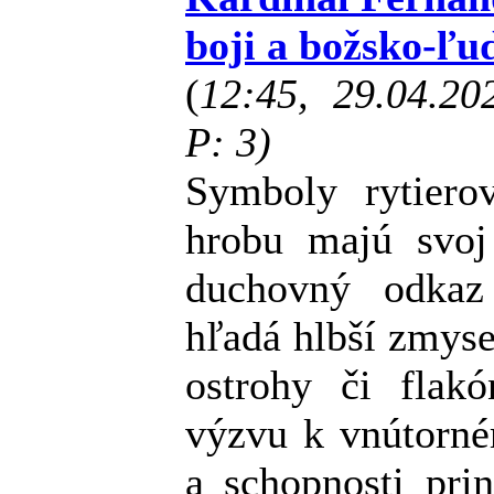
boji a božsko-ľud
(
12:45, 29.04.2
P: 3)
Symboly rytier
hrobu majú svoj
duchovný odkaz
hľadá hlbší zmyse
ostrohy či flak
výzvu k vnútorné
a schopnosti pri