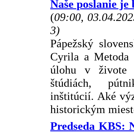
Naše poslanie je
(
09:00, 03.04.20
3)
Pápežský slovens
Cyrila a Metoda 
úlohu v živote
štúdiách, pút
inštitúcií. Aké v
historickým mies
Predseda KBS: 