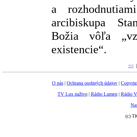
a rozhodnutiami
arcibiskupa Sta
Božia vôľa „vz
existencie“.
<<
|
O nás
|
Ochrana osobných údajov
|
Copyrig
TV Lux naživo
|
Rádio Lumen
|
Rádio V
Nas
(c) T