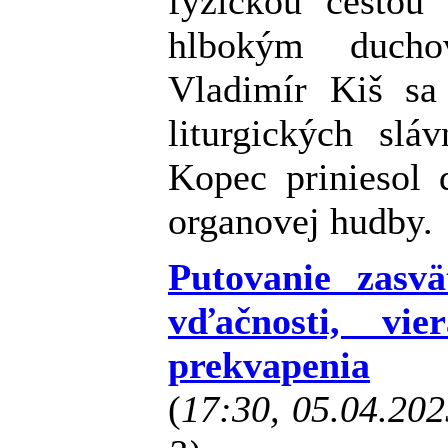
fyzickou cestou 
hlbokým ducho
Vladimír Kiš sa 
liturgických slá
Kopec priniesol 
organovej hudby.
Putovanie zasv
vďačnosti, vi
prekvapenia
(
17:30, 05.04.20