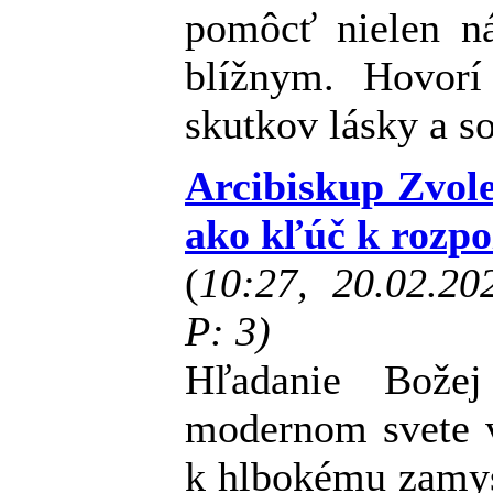
pomôcť nielen n
blížnym. Hovorí 
skutkov lásky a s
Arcibiskup Zvol
ako kľúč k rozpo
(
10:27, 20.02.2
P: 3)
Hľadanie Bože
modernom svete v
k hlbokému zamys