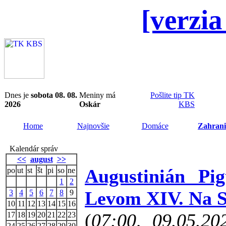
[verzia
Dnes je
sobota 08. 08.
Meniny má
Pošlite tip TK
2026
Oskár
KBS
Home
Najnovšie
Domáce
Zahrani
Kalendár správ
<<
august
>>
Augustinián Pi
po
ut
st
št
pi
so
ne
1
2
Levom XIV. Na S
3
4
5
6
7
8
9
10
11
12
13
14
15
16
(
07:00, 09.05.2
17
18
19
20
21
22
23
24
25
26
27
28
29
30