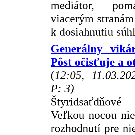
mediátor, po
viacerým stranám 
k dosiahnutiu súh
Generálny vikár
Pôst očisťuje a 
(
12:05, 11.03.2
P: 3)
Štyridsaťdňové
Veľkou nocou nie 
rozhodnutí pre ni