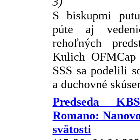
3)
S biskupmi putu
púte aj vedeni
rehoľných preds
Kulich OFMCap 
SSS sa podelili s
a duchovné skúsen
Predseda KBS
Romano: Nanovo 
svätosti