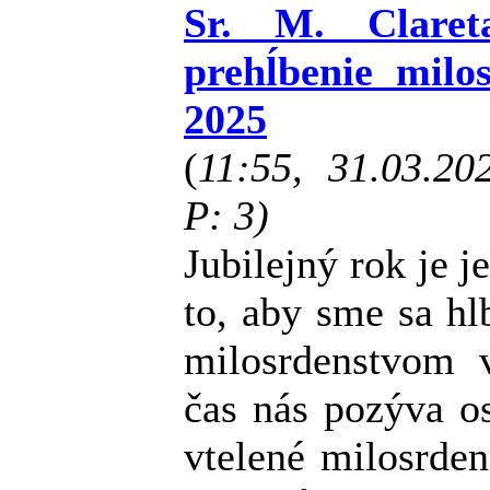
Sr. M. Clare
prehĺbenie milo
2025
(
11:55, 31.03.2
P: 3)
Jubilejný rok je j
to, aby sme sa h
milosrdenstvom 
čas nás pozýva o
vtelené milosrden