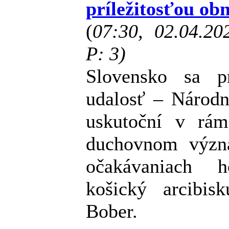
príležitosťou ob
(
07:30, 02.04.2
P: 3)
Slovensko sa p
udalosť – Národn
uskutoční v rám
duchovnom význa
očakávaniach 
košický arcibis
Bober.