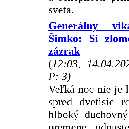
sveta.
Generálny vik
Šimko: Si zlom
zázrak
(
12:03, 14.04.2
P: 3)
Veľká noc nie je 
spred dvetisíc 
hlboký duchovn
premene, odpust