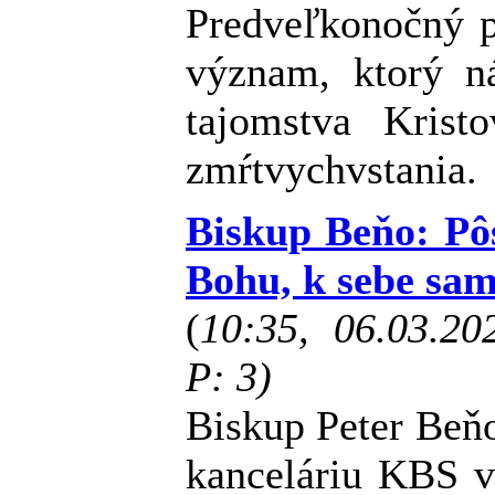
Predveľkonočný 
význam, ktorý ná
tajomstva Krist
zmŕtvychvstania.
Biskup Beňo: Pôs
Bohu, k sebe sa
(
10:35, 06.03.2
P: 3)
Biskup Peter Beň
kanceláriu KBS v