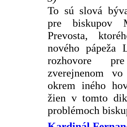
To sú slová býva
pre biskupov M
Prevosta, ktoré
nového pápeža 
rozhovore pr
zverejnenom vo
okrem iného hov
žien v tomto dik
problémoch bisku
Kardinál Fernan