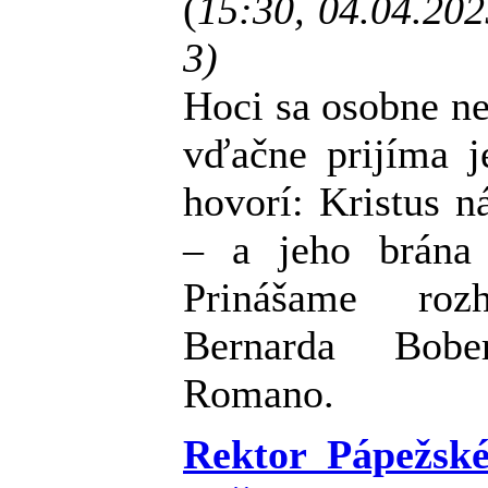
(
15:30, 04.04.20
3)
Hoci sa osobne n
vďačne prijíma j
hovorí: Kristus n
– a jeho brána 
Prinášame ro
Bernarda Bobe
Romano.
Rektor Pápežské