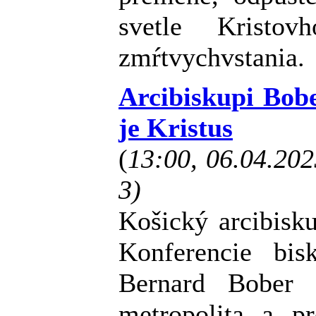
svetle Kristov
zmŕtvychvstania.
Arcibiskupi Bob
je Kristus
(
13:00, 06.04.20
3)
Košický arcibisk
Konferencie bi
Bernard Bober 
metropolita a p