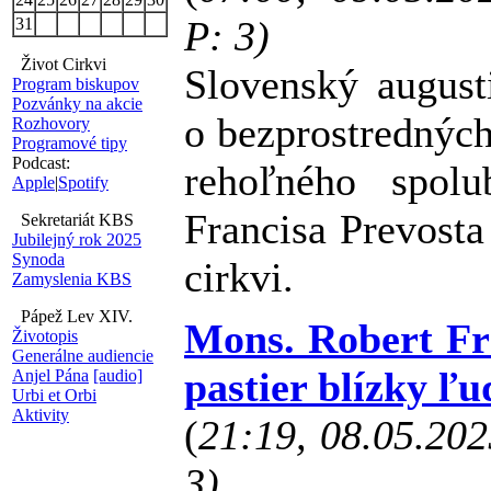
P: 3)
31
Život Cirkvi
Slovenský august
Program biskupov
Pozvánky na akcie
o bezprostrednýc
Rozhovory
Programové tipy
Podcast:
rehoľného spolu
Apple
|
Spotify
Francisa Prevosta
Sekretariát KBS
Jubilejný rok 2025
Synoda
cirkvi.
Zamyslenia KBS
Pápež Lev XIV.
Mons. Robert Fra
Životopis
Generálne audiencie
pastier blízky ľ
Anjel Pána
[audio]
Urbi et Orbi
Aktivity
(
21:19, 08.05.20
3)