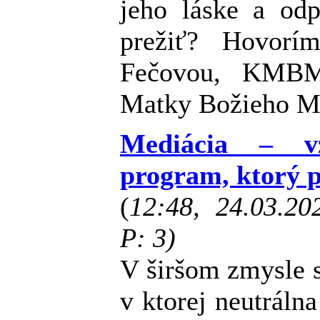
jeho láske a odp
prežiť? Hovorí
Fečovou, KMBM,
Matky Božieho Mi
Mediácia – vz
program, ktorý 
(
12:48, 24.03.2
P: 3)
V širšom zmysle s
v ktorej neutrálna