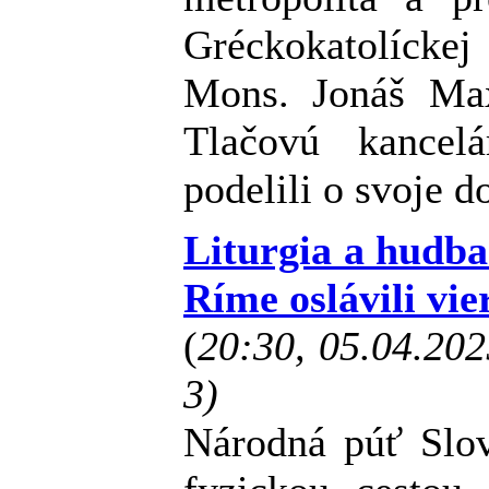
Gréckokatolíck
Mons. Jonáš Ma
Tlačovú kanc
podelili o svoje d
Liturgia a hudba
Ríme oslávili vi
(
20:30, 05.04.20
3)
Národná púť Slo