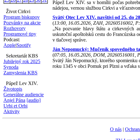
Pápež Lev XIV. sa v homílii počas pohrebn
nádejou, vernou službou Cirkvi a víťazstvo
Život Cirkvi
Program biskupov
Svätý Otec Lev XIV. navštívi od 25. do 
Pozvánky na akcie
(
13:00, 16.05.2026, ZAH, 20260516002, P:
Rozhovory
„Na pozvanie hlavy štátu a cirkevných a
Programové tipy
uskutoční apoštolskú cestu do Francúzska od
Podcast:
v tlačovej správe.
Apple
|
Spotify
Ján Nepomucký: Mučeník spovedného taj
(
07:05, 16.05.2026, DOM, 20260516001, P
Sekretariát KBS
Svätý Ján Nepomucký, ktorého spomienku dne
Jubilejný rok 2025
roku 1345 v obci Pomuk pri Plzni a vďaka s
Synoda
Zamyslenia KBS
Pápež Lev XIV.
Životopis
Generálne audiencie
Anjel Pána
[audio]
Urbi et Orbi
Aktivity
O nás
|
Ochran