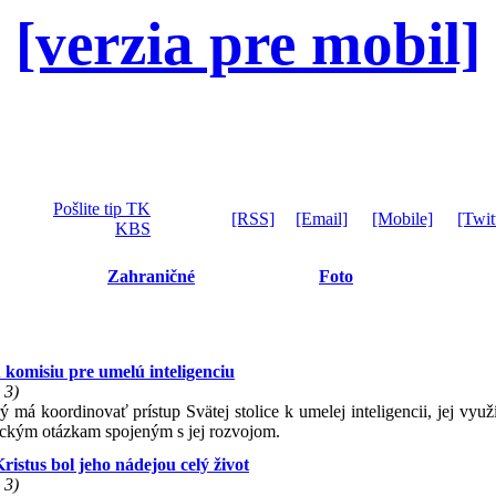
[verzia pre mobil]
Pošlite tip TK
[RSS]
[Email]
[Mobile]
[Twit
KBS
Zahraničné
Foto
 komisiu pre umelú inteligenciu
 3)
 má koordinovať prístup Svätej stolice k umelej inteligencii, jej vyu
gickým otázkam spojeným s jej rozvojom.
istus bol jeho nádejou celý život
 3)