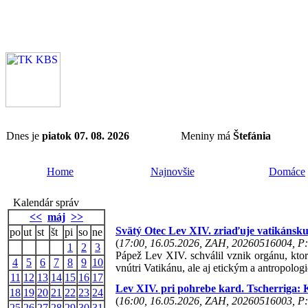
Dnes je
piatok 07. 08. 2026
Meniny má
Štefánia
Home
Najnovšie
Domáce
Kalendár správ
<<
máj
>>
Svätý Otec Lev XIV. zriaďuje vatikánsku
po
ut
st
št
pi
so
ne
(
17:00, 16.05.2026, ZAH, 20260516004, P:
1
2
3
Pápež Lev XIV. schválil vznik orgánu, ktorý
4
5
6
7
8
9
10
vnútri Vatikánu, ale aj etickým a antropolo
11
12
13
14
15
16
17
Lev XIV. pri pohrebe kard. Tscherriga: Kr
18
19
20
21
22
23
24
(
16:00, 16.05.2026, ZAH, 20260516003, P:
25
26
27
28
29
30
31