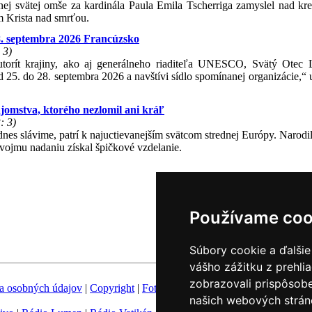
ej svätej omše za kardinála Paula Emila Tscherriga zamyslel nad kr
m Krista nad smrťou.
28. septembra 2026 Francúzsko
 3)
utorít krajiny, ako aj generálneho riaditeľa UNESCO, Svätý Otec
 25. do 28. septembra 2026 a navštívi sídlo spomínanej organizácie,“ 
omstva, ktorého nezlomil ani kráľ
: 3)
s slávime, patrí k najuctievanejším svätcom strednej Európy. Narodil
vojmu nadaniu získal špičkové vzdelanie.
Používame coo
Súbory cookie a ďalšie
vášho zážitku z prehli
zobrazovali prispôsobe
a osobných údajov
|
Copyright
|
Fotobanka
|
Hovorca KBS
|
Zoznam h
našich webových stráno