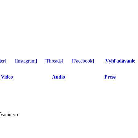
ter]
[Instagram]
[Threads]
[Facebook]
Vyhľadávanie
Video
Audio
Press
žívaniu vo