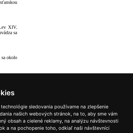
esťanskou
 Lev XIV.
uvádza sa
 sa okolo
kies
 technológie sledovania používame na zlepšenie
adania našich webových stránok, na to, aby sme vám
ný obsah a cielené reklamy, na analýzu návštevnosti
ovorcov diecéz
k a na pochopenie toho, odkiaľ naši návštevníci