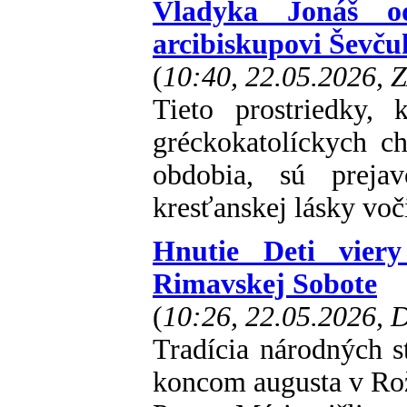
Vladyka Jonáš od
arcibiskupovi Ševč
(
10:40, 22.05.2026, 
Tieto prostriedky, 
gréckokatolíckych c
obdobia, sú prejav
kresťanskej lásky vo
Hnutie Deti viery
Rimavskej Sobote
(
10:26, 22.05.2026,
Tradícia národných st
koncom augusta v Rož