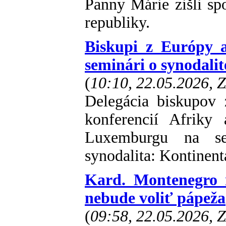
Panny Márie zišli sp
republiky.
Biskupi z Európy 
seminári o synodalit
(
10:10, 22.05.2026, 
Delegácia biskupov
konferencií Afrik
Luxemburgu na se
synodalita: Kontinent
Kard. Montenegro 
nebude voliť pápeža
(
09:58, 22.05.2026, 