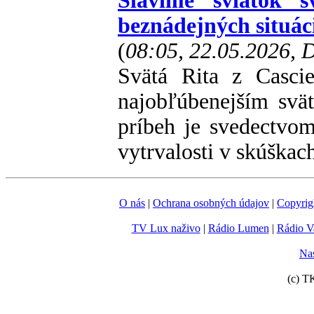
Slávime sviatok s
beznádejných situác
(
08:05, 22.05.2026,
Svätá Rita z Casci
najobľúbenejším svät
príbeh je svedectvo
vytrvalosti v skúškac
O nás
|
Ochrana osobných údajov
|
Copyrig
TV Lux naživo
|
Rádio Lumen
|
Rádio V
Nas
(c) T