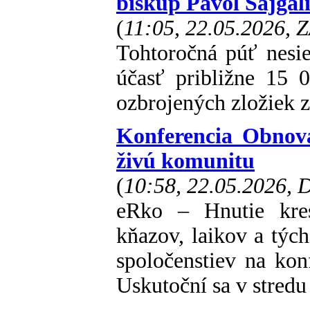
biskup Pavol Šajgal
(
11:05, 22.05.2026, 
Tohtoročná púť nesi
účasť približne 15 0
ozbrojených zložiek z
Konferencia Obnova 
živú komunitu
(
10:58, 22.05.2026,
eRko – Hnutie kres
kňazov, laikov a tých
spoločenstiev na kon
Uskutoční sa v stredu