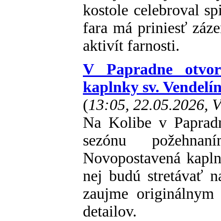
kostole celebroval sp
fara má priniesť záz
aktivít farnosti.
V Papradne otvori
kaplnky sv. Vendelí
(
13:05, 22.05.2026, 
Na Kolibe v Papradn
sezónu požehnan
Novopostavená kaplnk
nej budú stretávať 
zaujme originálnym 
detailov.