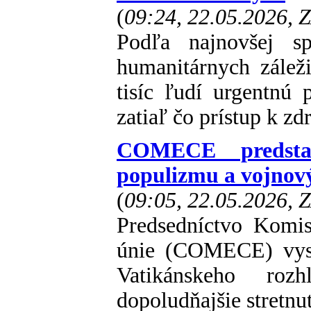
(
09:24, 22.05.2026, 
Podľa najnovšej s
humanitárnych zálež
tisíc ľudí urgentnú p
zatiaľ čo prístup k zd
COMECE predstav
populizmu a vojnov
(
09:05, 22.05.2026, 
Predsedníctvo Komis
únie (COMECE) vystú
Vatikánskeho rozh
dopoludňajšie stretn