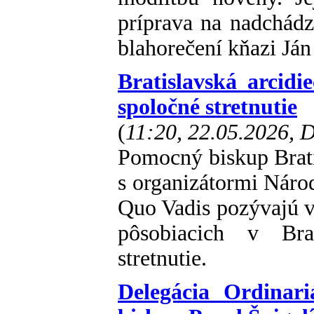
príprava na nadchádz
blahorečení kňazi Ján
Bratislavská arcidi
spoločné stretnutie
(
11:20, 22.05.2026,
Pomocný biskup Brati
s organizátormi Nár
Quo Vadis pozývajú ve
pôsobiacich v Brat
stretnutie.
Delegácia Ordinari