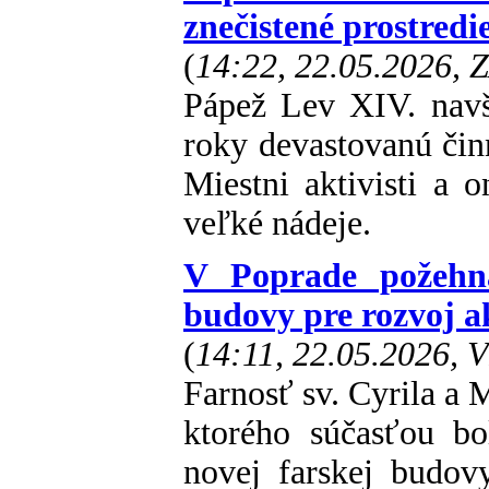
znečistené prostredi
(
14:22, 22.05.2026, 
Pápež Lev XIV. navš
roky devastovanú či
Miestni aktivisti a 
veľké nádeje.
V Poprade požehna
budovy pre rozvoj ak
(
14:11, 22.05.2026, 
Farnosť sv. Cyrila a 
ktorého súčasťou b
novej farskej budov