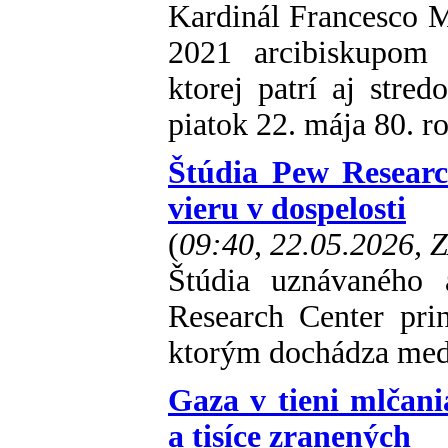
Kardinál Francesco M
2021 arcibiskupom t
ktorej patrí aj stre
piatok 22. mája 80. ro
Štúdia Pew Research
vieru v dospelosti
(
09:40, 22.05.2026, 
Štúdia uznávaného 
Research Center pri
ktorým dochádza med
Gaza v tieni mlčan
a tisíce zranených