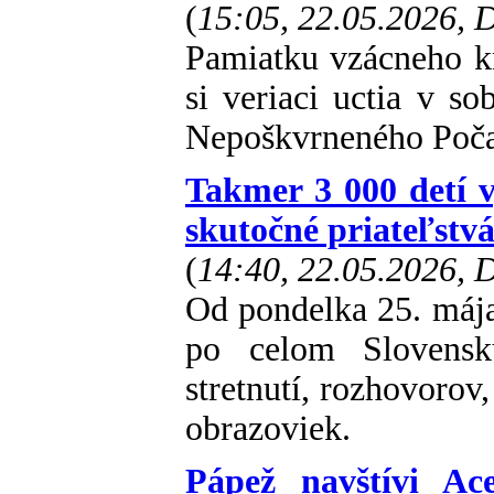
(
15:05, 22.05.2026,
Pamiatku vzácneho kň
si veriaci uctia v s
Nepoškvrneného Počat
Takmer 3 000 detí v
skutočné priateľstv
(
14:40, 22.05.2026,
Od pondelka 25. mája
po celom Slovensk
stretnutí, rozhovorov
obrazoviek.
Pápež navštívi Ac