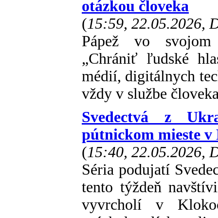
otázkou človeka
(
15:59, 22.05.2026,
Pápež vo svojom p
„Chrániť ľudské hla
médií, digitálnych te
vždy v službe človeka
Svedectvá z Ukra
pútnickom mieste v
(
15:40, 22.05.2026,
Séria podujatí Svedec
tento týždeň navštívi
vyvrcholí v Klok