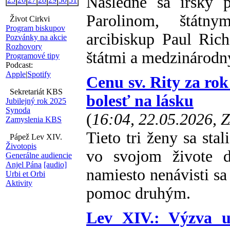
Následne sa írsky p
Parolinom, štátny
Život Cirkvi
Program biskupov
arcibiskup Paul Rich
Pozvánky na akcie
Rozhovory
štátmi a medzinárodn
Programové tipy
Podcast:
Apple
|
Spotify
Cenu sv. Rity za rok 
Sekretariát KBS
bolesť na lásku
Jubilejný rok 2025
Synoda
(
16:04, 22.05.2026, 
Zamyslenia KBS
Tieto tri ženy sa sta
Pápež Lev XIV.
Životopis
vo svojom živote d
Generálne audiencie
Anjel Pána
[audio]
namiesto nenávisti sa
Urbi et Orbi
Aktivity
pomoc druhým.
Lev XIV.: Výzva um