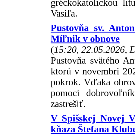
gréckokatolíckou li
Vasiľa.
Pustovňa sv. Anto
Míľnik v obnove
(
15:20, 22.05.2026,
Pustovňa svätého An
ktorú v novembri 202
pokrok. Vďaka obrovsk
pomoci dobrovoľník
zastrešiť.
V Spišskej Novej V
kňaza Štefana Klub