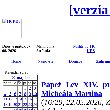
[verzia
Dnes je
piatok 07.
Meniny má
Pošlite tip TK
08. 2026
Štefánia
KBS
Home
Najnovšie
Domáce
Zahrani
Kalendár správ
<<
máj
>>
Pápež Lev XIV. pri
po
ut
st
št
pi
so
ne
1
2
3
Micheála Martina
4
5
6
7
8
9
10
11
12
13
14
15
16
17
(
16:20, 22.05.2026, 
18
19
20
21
22
23
24
25
26
27
28
29
30
31