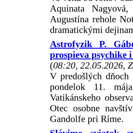
Aquinata Nagyová, 
Augustína rehole Not
dramatickými dejinam
Astrofyzik P. Gá
prospieva psychike i
(
08:20, 22.05.2026, 
V predošlých dňoch 
pondelok 11. mája
Vatikánskeho observ
Otec osobne navštív
Gandolfe pri Ríme.