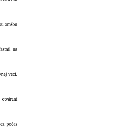
tou omšou
astnil na
nej veci,
 otváraní
dez počas