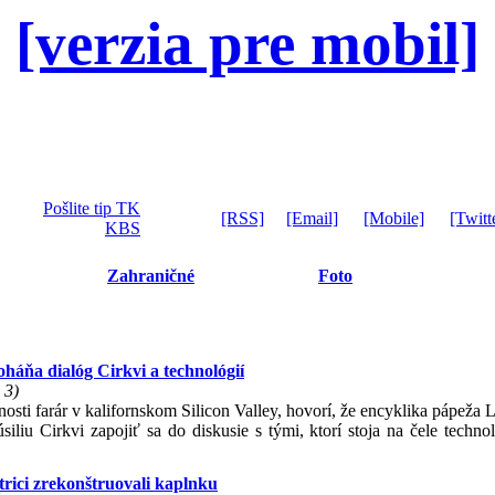
[verzia pre mobil]
Pošlite tip TK
[RSS]
[Email]
[Mobile]
[Twitt
KBS
Zahraničné
Foto
oháňa dialóg Cirkvi a technológií
 3)
osti farár v kalifornskom Silicon Valley, hovorí, že encyklika pápeža
liu Cirkvi zapojiť sa do diskusie s tými, ktorí stoja na čele techno
rici zrekonštruovali kaplnku