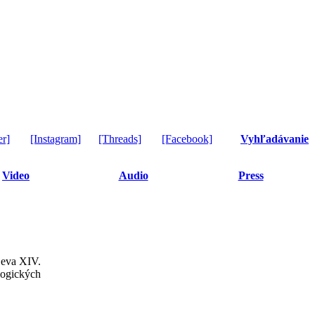
er]
[Instagram]
[Threads]
[Facebook]
Vyhľadávanie
Video
Audio
Press
 Leva XIV.
logických