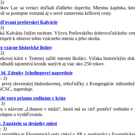
3)
rikov Laz sa veriaci dočkali ďalšieho úspechu. Miestna kaplnka, kto
ál sa postupne rozrastá aj o nové zastavenia krížovej cesty.
ášľovaní prešovskej Kalvárie
3)
ská Kalvária čulým ruchom. Výzvu Prešovského dobrovoľníckeho centr
ispeli k obnove tohto vzácneho miesta a jeho okolia.
z vzácne historické listiny
3)
ekovej kúrii v Trstenej zažili miestni školáci. Vďaka historickým d
odhalili tajomstvá kroník starých aj viac ako 250 rokov.
 bl. Zdenky Schelingovej napreduje
: 3)
 prvej slovenskej blahoslavenej, rehoľníčky z Kongregácie milosrdnýc
 SCSC, napreduje.
ždé euro priamo rodinám v kríze
 3)
atívu s názvom „Libanon v núdzi“, ktorá má za cieľ pomôcť rodinám v
olapsu a vysídľovania.
 Zapájajú sa desiatky miest
: 3)
 republike je Ekumenická rada cirkví v SR v spolupráci s Evanjelicko