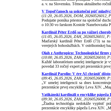
a. v. na Slovensku. Témou aktuálneho roční
V Topoľčanoch sa uskutoční púť mladýc
(
11:20, 26.05.2026, DOM, 20260526012, P
Podujatie ponúka priestor na spoločné duch
o 10:30 vo farskom Kostole Nanebovzatia 
Kardinál Péter Erdő sa po vážnej chorobe
(
11:05, 26.05.2026, ZAH, 20260526011, P:
Maďarský kardinál Péter Erdő (73) sa na
verejných bohoslužbách. V ostrihomskej baz
Olah z Anthropicu: Technologické firmy 
(
10:00, 26.05.2026, ZAH, 20260526010, P:
Každé laboratórium umelej inteligencie je 
povedal 33 ročný expert pri prezentácii prv
Kardinál Parolin: V ére AI chrániť dôst
(
09:45, 26.05.2026, ZAH, 20260526009, P:
„V umelej inteligencii sa dnes koncentruje
prezentácie prvej encykliky Leva XIV. „Mag
Vatikánski kardináli o encyklike pápeža
(
09:30, 26.05.2026, ZAH, 20260526008, P:
„Žiadna technológia nedokáže vyplniť pr
prezentácie encykliky pápeža Leva XIV. „M