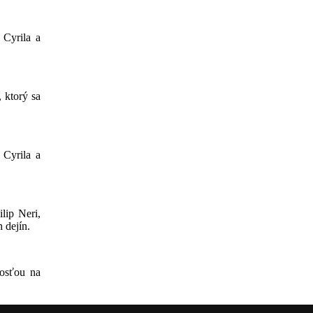
 Cyrila a
 ktorý sa
 Cyrila a
lip Neri,
 dejín.
tosťou na