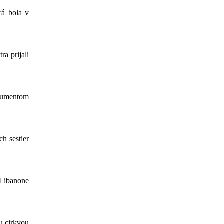
rá bola v
a prijali
okumentom
h sestier
 Libanone
u cirkvou