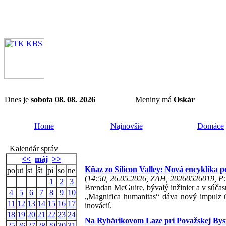
Dnes je
sobota 08. 08. 2026
Meniny má
Oskár
Home
Najnovšie
Domáce
Kalendár správ
<<
máj
>>
Kňaz zo Silicon Valley: Nová encyklika p
po
ut
st
št
pi
so
ne
(
14:50, 26.05.2026, ZAH, 20260526019, P:
1
2
3
Brendan McGuire, bývalý inžinier a v súčasn
4
5
6
7
8
9
10
„Magnifica humanitas“ dáva nový impulz úsi
11
12
13
14
15
16
17
inovácií.
18
19
20
21
22
23
24
Na Rybárikovom Laze pri Považskej Byst
25
26
27
28
29
30
31