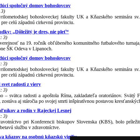
budúci spoločný domov bohoslovcov
 3)
yrilometodskej bohosloveckej fakulty UK a Kňazského seminára sv.
pre celú západnú cirkevnú provinciu.
ky: „Dôležitý je dres, nie pleť“
: 3)
verejnosť na 19. ročník obľúbeného komunitného futbalového turnaja,
dióne ŠK Odeva v Lipanoch.
budúci spoločný domov bohoslovcov
: 3)
yrilometodskej bohosloveckej fakulty UK a Kňazského seminára sv.
pre celú západnú cirkevnú provinciu.
 svet radosti z viery
: 3)
o – svätca radosti a apoštola Ríma, zakladateľa oratoriánov. Svätý Fi
zostáva aj stáročia po svojej smrti inšpiratívnou postavou kresťanských
ľníkov a rodín v Rajeckej Lesnej
: 3)
ravotníctvo pri Konferencii biskupov Slovenska (KBS), bolo príleži
betavú službu v zdravotníctve.
va kňazov na osobnú kňazskú vigíliu