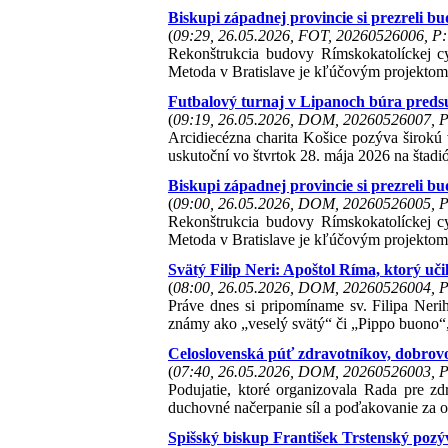
Biskupi západnej provincie si prezreli 
(
09:29, 26.05.2026, FOT, 20260526006, P:
Rekonštrukcia budovy Rímskokatolíckej c
Metoda v Bratislave je kľúčovým projektom 
Futbalový turnaj v Lipanoch búra predsud
(
09:19, 26.05.2026, DOM, 20260526007, P
Arcidiecézna charita Košice pozýva širokú 
uskutoční vo štvrtok 28. mája 2026 na šta
Biskupi západnej provincie si prezreli 
(
09:00, 26.05.2026, DOM, 20260526005, P
Rekonštrukcia budovy Rímskokatolíckej c
Metoda v Bratislave je kľúčovým projektom 
Svätý Filip Neri: Apoštol Ríma, ktorý učil
(
08:00, 26.05.2026, DOM, 20260526004, P
Práve dnes si pripomíname sv. Filipa Nerih
známy ako „veselý svätý“ či „Pippo buono“, 
Celoslovenská púť zdravotníkov, dobrovo
(
07:40, 26.05.2026, DOM, 20260526003, P
Podujatie, ktoré organizovala Rada pre zd
duchovné načerpanie síl a poďakovanie za o
Spišský biskup František Trstenský pozý