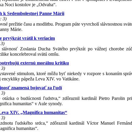
ka Noci kostolov je „Odvaha“.
h k Sedembolestnej Panne Márii
: 3)
ovné prežitie času a modlitbu. Program púte vyvrcholí slávnostnou svä
Panny Márie.
 prvýkrát vrátil k veriacim
 3)
 slávnosť Zoslania Ducha Svätého prvýkrát po vážnej chorobe zúč
ilike koncelebroval svätú omšu.
potrebujú externú morálnu kritiku
 3)
vystavené stimulom, ktoré môžu byť niekedy v rozpore s konaním správ
ej encykliky pápeža Leva XIV. vo Vatikáne.
ojnosť znamená bojovať za ľudí
 3)
 otázka o budúcnosti ľudstva,“ zdôraznil kardinál Pietro Parolin pri
nifica humanitas“ v Aule synody.
 Leva XIV. „Magnifica humanitas“
 3)
ázdnotu ľudského srdca,“ zdôraznil kardinál Víctor Manuel Fernán
agnifica humanitas“.