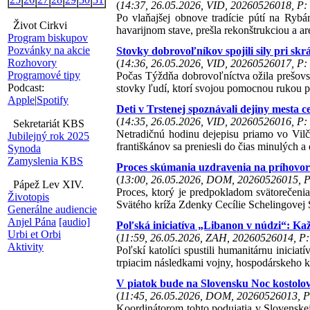
(
14:37, 26.05.2026, VID, 20260526018, P: 
Po vlaňajšej obnove tradície pútí na Rybá
Život Cirkvi
havarijnom stave, prešla rekonštrukciou a are
Program biskupov
Pozvánky na akcie
Stovky dobrovoľníkov spojili sily pri skr
Rozhovory
(
14:36, 26.05.2026, VID, 20260526017, P: 
Programové tipy
Počas Týždňa dobrovoľníctva ožila prešov
Podcast:
stovky ľudí, ktorí svojou pomocnou rukou pr
Apple
|
Spotify
Deti v Trstenej spoznávali dejiny mesta ce
(
14:35, 26.05.2026, VID, 20260526016, P: 
Sekretariát KBS
Netradičnú hodinu dejepisu priamo vo Vilč
Jubilejný rok 2025
františkánov sa preniesli do čias minulých a 
Synoda
Zamyslenia KBS
Proces skúmania uzdravenia na príhovor
(
13:00, 26.05.2026, DOM, 20260526015, P
Pápež Lev XIV.
Proces, ktorý je predpokladom svätorečenia
Životopis
Svätého kríža Zdenky Cecílie Schelingovej
Generálne audiencie
Anjel Pána
[audio]
Poľská iniciatíva „Libanon v núdzi“: Ka
Urbi et Orbi
(
11:59, 26.05.2026, ZAH, 20260526014, P:
Aktivity
Poľskí katolíci spustili humanitárnu inici
trpiacim následkami vojny, hospodárskeho k
V piatok bude na Slovensku Noc kostolov.
(
11:45, 26.05.2026, DOM, 20260526013, P
Koordinátorom tohto podujatia v Slovenskej