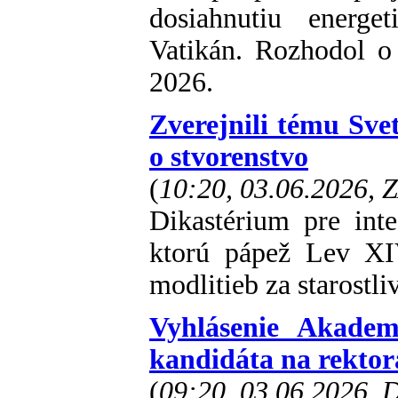
dosiahnutiu energet
Vatikán. Rozhodol o
2026.
Zverejnili tému Sve
o stvorenstvo
(
10:20, 03.06.2026, 
Dikastérium pre int
ktorú pápež Lev XIV
modlitieb za starostl
Vyhlásenie Akade
kandidáta na rekto
(
09:20, 03.06.2026,