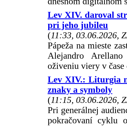
dnešnom digitálnom s
Lev XIV. daroval st
pri jeho jubileu
(
11:33, 03.06.2026, 
Pápeža na mieste zas
Alejandro Arellano
oživeniu viery v čase
Lev XIV.: Liturgia 
znaky a symboly
(
11:15, 03.06.2026, 
Pri generálnej audien
pokračovaní cyklu o