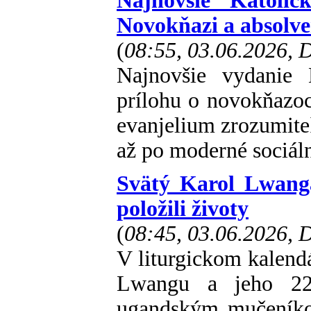
Najnovšie Katolíc
Novokňazi a absolve
(
08:55, 03.06.2026,
Najnovšie vydanie 
prílohu o novokňazoc
evanjelium zrozumiteľ
až po moderné sociáln
Svätý Karol Lwanga
položili životy
(
08:45, 03.06.2026,
V liturgickom kalend
Lwangu a jeho 22 
ugandským mučeníkom