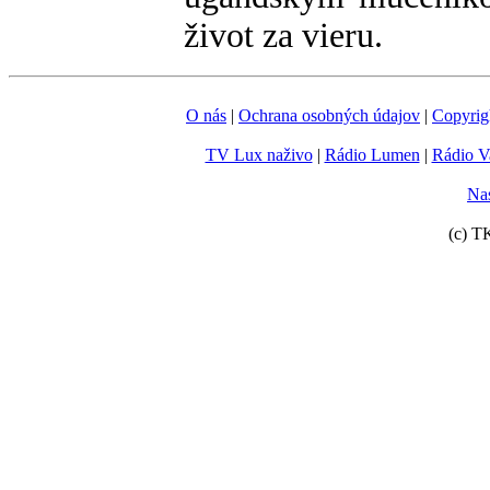
život za vieru.
O nás
|
Ochrana osobných údajov
|
Copyrig
TV Lux naživo
|
Rádio Lumen
|
Rádio V
Nas
(c) T