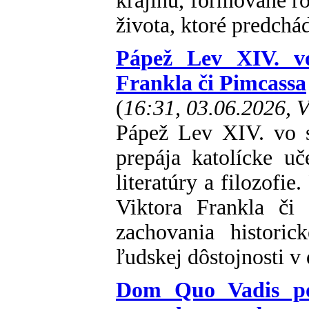
krajinu, formované ro
života, ktoré predchá
Pápež Lev XIV. vo 
Frankla či Pimcassa
(
16:31, 03.06.2026, 
Pápež Lev XIV. vo s
prepája katolícke u
literatúry a filozofie
Viktora Frankla či
zachovania historic
ľudskej dôstojnosti v
Dom Quo Vadis po