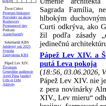
Umenie architekta
Sagrada Família, ne
Život Cirkvi
Program biskupov
hlbokým duchovným 
Pozvánky na akcie
Rozhovory
Curti odkrýva, ako 
Programové tipy
Podcast:
žil podľa zásady „
Apple
|
Spotify
jedinečnú architektúr
Sekretariát KBS
Jubilejný rok 2025
Synoda
Pápež Lev XIV. a Š
Zamyslenia KBS
putá Leva pokoja
Pápež Lev XIV.
Životopis
(
18:56, 03.06.2026, 
Generálne audiencie
Anjel Pána
[audio]
Pápež Lev XIV. nie je
Urbi et Orbi
Aktivity
z pera novinárky A
XIV., Lev mieru“ odh