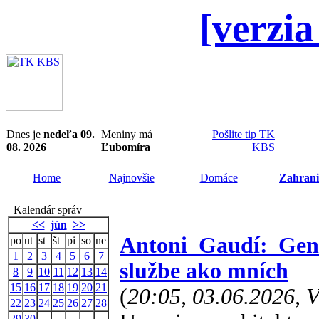
[verzia
Dnes je
nedeľa 09.
Meniny má
Pošlite tip TK
08. 2026
Ľubomíra
KBS
Home
Najnovšie
Domáce
Zahrani
Kalendár správ
<<
jún
>>
Antoni Gaudí: Geniá
po
ut
st
št
pi
so
ne
1
2
3
4
5
6
7
službe ako mních
8
9
10
11
12
13
14
15
16
17
18
19
20
21
(
20:05, 03.06.2026, 
22
23
24
25
26
27
28
29
30