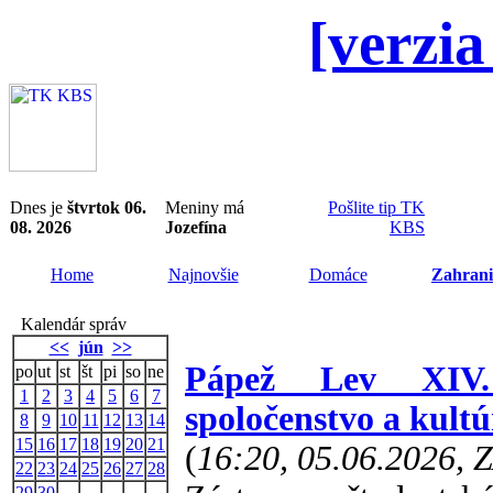
[verzia
Dnes je
štvrtok 06.
Meniny má
Pošlite tip TK
08. 2026
Jozefína
KBS
Home
Najnovšie
Domáce
Zahrani
Kalendár správ
<<
jún
>>
Pápež Lev XIV.
po
ut
st
št
pi
so
ne
1
2
3
4
5
6
7
spoločenstvo a kultú
8
9
10
11
12
13
14
15
16
17
18
19
20
21
(
16:20, 05.06.2026, 
22
23
24
25
26
27
28
29
30