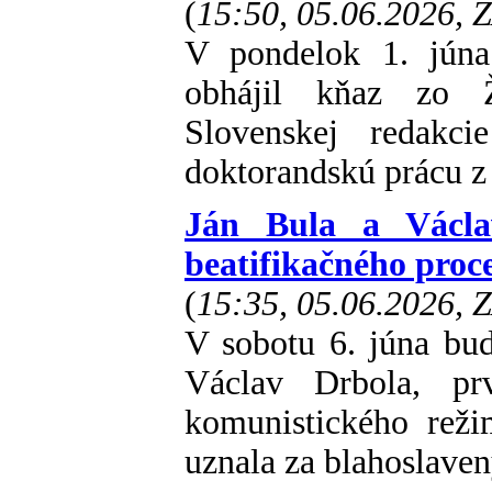
(
15:50, 05.06.2026, 
V pondelok 1. júna
obhájil kňaz zo Ž
Slovenskej redakc
doktorandskú prácu z 
Ján Bula a Václa
beatifikačného proc
(
15:35, 05.06.2026, 
V sobotu 6. júna bud
Václav Drbola, pr
komunistického reži
uznala za blahoslaven