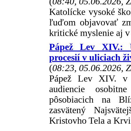
(
08:40, 05.06.2026, 
Katolícke vysoké šk
ľuďom objavovať zmy
kritické myslenie aj v
Pápež Lev XIV.: U
procesií v uliciach ž
(
08:23, 05.06.2026, 
Pápež Lev XIV. v s
audiencie osobitn
pôsobiacich na Bl
zasvätený Najsväte
Kristovho Tela a Krvi