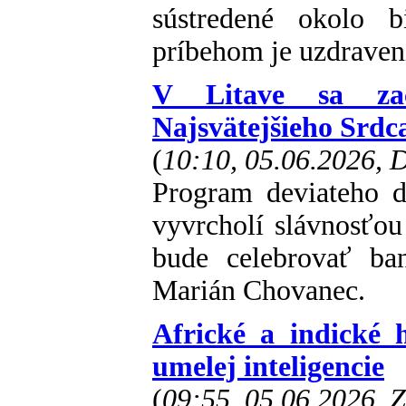
sústredené okolo b
príbehom je uzdraveni
V Litave sa zač
Najsvätejšieho Srdc
(
10:10, 05.06.2026,
Program deviateho d
vyvrcholí slávnosťou
bude celebrovať ba
Marián Chovanec.
Africké a indické 
umelej inteligencie
(
09:55, 05.06.2026, 