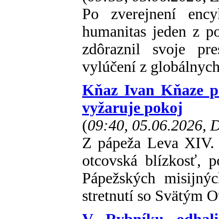
Po zverejnení enc
humanitas jeden z p
zdôraznil svoje pr
vylúčení z globálnych 
Kňaz Ivan Kňaze po
vyžaruje pokoj
(
09:40, 05.06.2026,
Z pápeža Leva XIV. 
otcovská blízkosť, 
Pápežských misijný
stretnutí so Svätým 