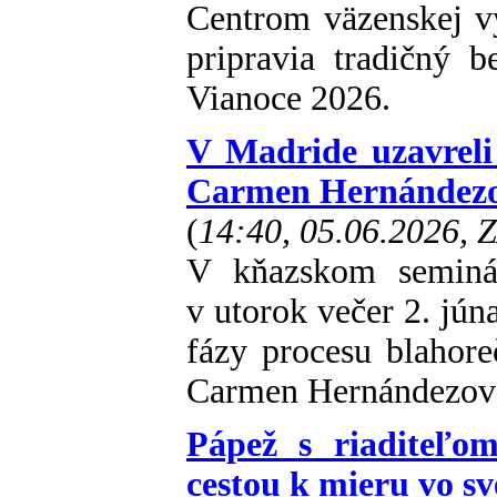
Centrom väzenskej v
pripravia tradičný 
Vianoce 2026.
V Madride uzavreli
Carmen Hernándezo
(
14:40, 05.06.2026, 
V kňazskom seminá
v utorok večer 2. jún
fázy procesu blahore
Carmen Hernándezov
Pápež s riaditeľo
cestou k mieru vo sv