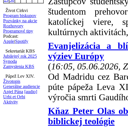
Zástupcov študentsk
študentom prehovor
Život Cirkvi
Program biskupov
katolíckej viere, 
Pozvánky na akcie
Rozhovory
kultúrnych aktivitách
Programové tipy
Podcast:
Apple
|
Spotify
Evanjelizácia a b
Sekretariát KBS
výziev Európy
Jubilejný rok 2025
Synoda
(
16:05, 05.06.2026, 
Zamyslenia KBS
Od Madridu cez Barc
Pápež Lev XIV.
Životopis
púte pápeža Leva XIV
Generálne audiencie
Anjel Pána
[audio]
výročia smrti Gaudího
Urbi et Orbi
Aktivity
Kňaz Peter Olas ob
biblickej teológie