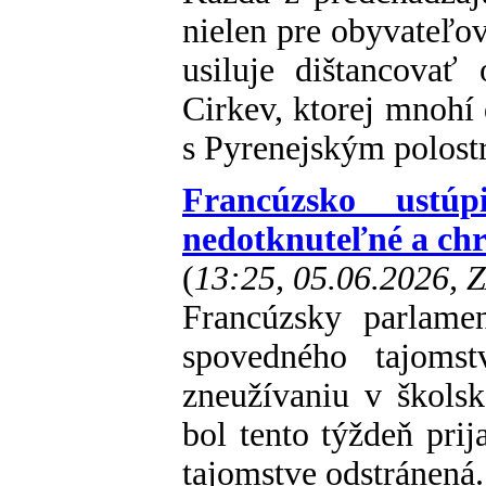
nielen pre obyvateľov
usiluje dištancovať 
Cirkev, ktorej mnohí 
s Pyrenejským polos
Francúzsko ustúp
nedotknuteľné a ch
(
13:25, 05.06.2026, 
Francúzsky parlame
spovedného tajoms
zneužívaniu v škols
bol tento týždeň pri
tajomstve odstránená.