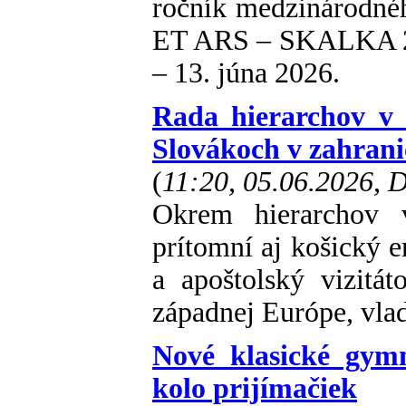
ročník medzinárodné
ET ARS – SKALKA 202
– 13. júna 2026.
Rada hierarchov v 
Slovákoch v zahrani
(
11:20, 05.06.2026,
Okrem hierarchov v
prítomní aj košický 
a apoštolský vizitá
západnej Európe, vla
Nové klasické gymn
kolo prijímačiek