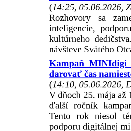
(
14:25, 05.06.2026, 
Rozhovory sa zame
inteligencie, podpo
kultúrneho dedičstv
návšteve Svätého Otc
Kampaň MINIdigi o
darovať čas namiesto
(
14:10, 05.06.2026,
V dňoch 25. mája až 1
ďalší ročník kampa
Tento rok niesol t
podporu digitálnej mi