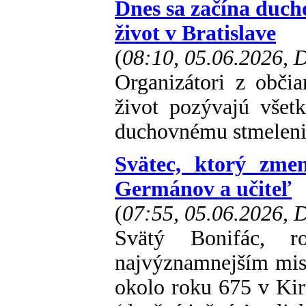
Dnes sa začína duc
život v Bratislave
(
08:10, 05.06.2026,
Organizátori z obči
život pozývajú všet
duchovnému stmeleni
Svätec, ktorý zme
Germánov a učiteľ
(
07:55, 05.06.2026,
Svätý Bonifác, 
najvýznamnejším mis
okolo roku 675 v Ki