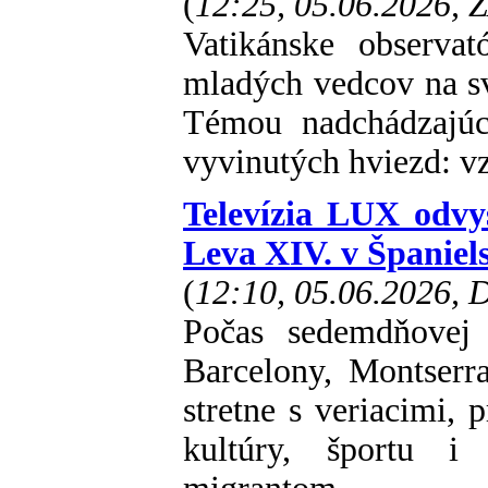
(
12:25, 05.06.2026, 
Vatikánske observat
mladých vedcov na sv
Témou nadchádzajúc
vyvinutých hviezd: vz
Televízia LUX odvy
Leva XIV. v Španiel
(
12:10, 05.06.2026,
Počas sedemdňovej 
Barcelony, Montserr
stretne s veriacimi, 
kultúry, športu i