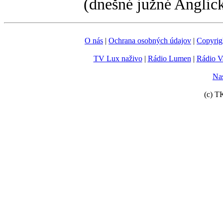
(dnešné južné Anglick
O nás
|
Ochrana osobných údajov
|
Copyrig
TV Lux naživo
|
Rádio Lumen
|
Rádio V
Nas
(c) T