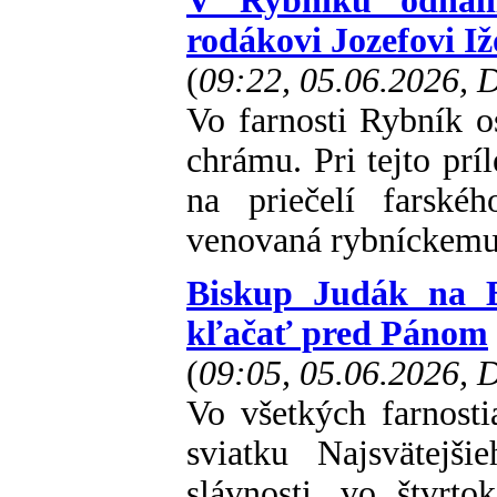
V Rybníku odhali
rodákovi Jozefovi Iž
(
09:22, 05.06.2026,
Vo farnosti Rybník o
chrámu. Pri tejto príl
na priečelí farské
venovaná rybníckemu
Biskup Judák na B
kľačať pred Pánom
(
09:05, 05.06.2026,
Vo všetkých farnostia
sviatku Najsvätejš
slávnosti, vo štvrto