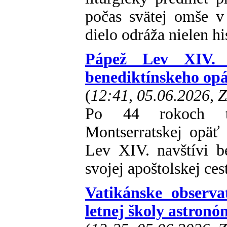
počas svätej omše 
dielo odráža nielen h
Pápež Lev XIV. na
benediktínskeho opá
(
12:41, 05.06.2026, 
Po 44 rokoch ti
Montserratskej opäť 
Lev XIV. navštívi b
svojej apoštolskej ces
Vatikánske observa
letnej školy astronó