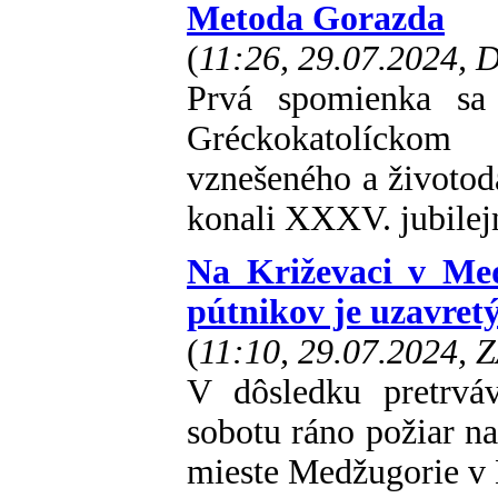
Metoda Gorazda
(
11:26, 29.07.2024,
Prvá spomienka sa
Gréckokatolíckom
vznešeného a životod
konali XXXV. jubilej
Na Križevaci v Med
pútnikov je uzavret
(
11:10, 29.07.2024, 
V dôsledku pretrvá
sobotu ráno požiar n
mieste Medžugorie v 