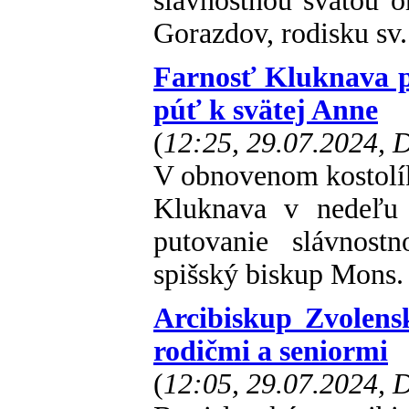
slávnostnou svätou 
Gorazdov, rodisku sv
Farnosť Kluknava p
púť k svätej Anne
(
12:25, 29.07.2024,
V obnovenom kostolík
Kluknava v nedeľu 
putovanie slávnost
spišský biskup Mons. 
Arcibiskup Zvolensk
rodičmi a seniormi
(
12:05, 29.07.2024,