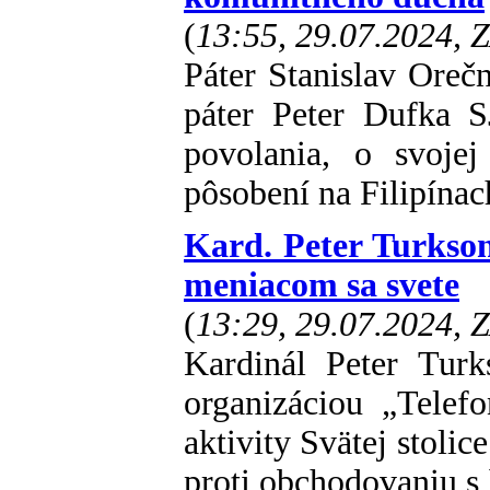
(
13:55, 29.07.2024, 
Páter Stanislav Oreč
páter Peter Dufka S
povolania, o svoje
pôsobení na Filipínac
Kard. Peter Turkso
meniacom sa svete
(
13:29, 29.07.2024, 
Kardinál Peter Tur
organizáciou „Telef
aktivity Svätej stolic
proti obchodovaniu s