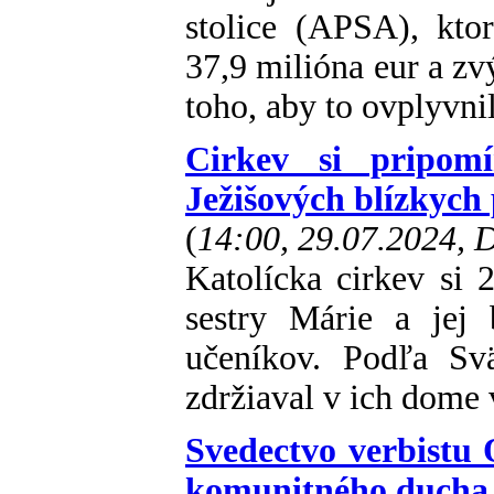
stolice (APSA), kto
37,9 milióna eur a zv
toho, aby to ovplyvnil
Cirkev si pripom
Ježišových blízkych 
(
14:00, 29.07.2024,
Katolícka cirkev si 
sestry Márie a jej 
učeníkov. Podľa Sv
zdržiaval v ich dome 
Svedectvo verbistu 
komunitného ducha