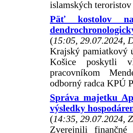
islamských teroristov
Päť kostolov n
dendrochronologic
(
15:05, 29.07.2024,
Krajský pamiatkový 
Košice poskytli 
pracovníkom Mende
odborný radca KPÚ P
Správa majetku Apoš
výsledky hospodáre
(
14:35, 29.07.2024, 
Zverejnili finančn