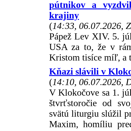
pútnikov a vyzdvih
krajiny
(
14:33, 06.07.2026, 
Pápež Lev XIV. 5. júl
USA za to, že v rám
Kristom tisíce míľ, a 
Kňazi slávili v Klok
(
14:10, 06.07.2026,
V Klokočove sa 1. júl
štvrťstoročie od svo
svätú liturgiu slúžil 
Maxim, homíliu pred