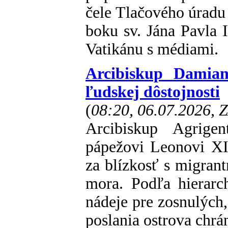
čele Tlačového úradu 
boku sv. Jána Pavla 
Vatikánu s médiami.
Arcibiskup Damian
ľudskej dôstojnosti
(
08:20, 06.07.2026, 
Arcibiskup Agrige
pápežovi Leonovi XI
za blízkosť s migran
mora. Podľa hierar
nádeje pre zosnulých,
poslania ostrova chrá