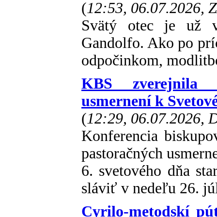
(
12:53, 06.07.2026, 
Svätý otec je už 
Gandolfo. Ako po príc
odpočinkom, modlitbo
KBS zverejnila s
usmernení k Svetové
(
12:29, 06.07.2026,
Konferencia biskupo
pastoračných usmernen
6. svetového dňa sta
sláviť v nedeľu 26. jú
Cyrilo-metodskí pút