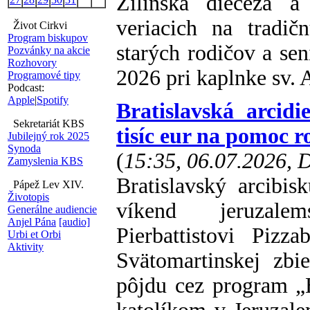
Žilinská diecéza 
veriacich na tradič
Život Cirkvi
Program biskupov
starých rodičov a sen
Pozvánky na akcie
Rozhovory
2026 pri kaplnke sv. 
Programové tipy
Podcast:
Apple
|
Spotify
Bratislavská arcid
Sekretariát KBS
tisíc eur na pomoc 
Jubilejný rok 2025
Synoda
(
15:35, 06.07.2026,
Zamyslenia KBS
Bratislavský arcibi
Pápež Lev XIV.
Životopis
víkend jeruzalem
Generálne audiencie
Anjel Pána
[audio]
Pierbattistovi Piz
Urbi et Orbi
Aktivity
Svätomartinskej zb
pôjdu cez program „