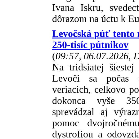
Ivana Iskru, svedec
dôrazom na úctu k Euc
Levočská púť tento 
250-tisíc pútnikov
(
09:57, 06.07.2026,
Na tridsiatej šiest
Levoči sa počas u
veriacich, celkovo po
dokonca vyše 350-
sprevádzal aj výraz
pomoc dvojročnému
dystrofiou a odovzda