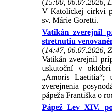
(
15:00, 06.07.2026,
V Katolíckej cirkvi p
sv. Márie Goretti.
Vatikán zverejnil
stretnutiu venovan
(
14:47, 06.07.2026, 
Vatikán zverejnil prí
uskutoční v októb
„Amoris Laetitia“;
zverejnenia posynodá
pápeža Františka o ro
Pápež Lev XIV. poc