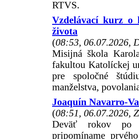
RTVS.
Vzdelávací kurz o 
života
(
08:53, 06.07.2026,
Misijná škola Karol
fakultou Katolíckej u
pre spoločné štúd
manželstva, povolani
Joaquín Navarro-Vall
(
08:51, 06.07.2026, 
Deväť rokov po s
pripomíname prvého 