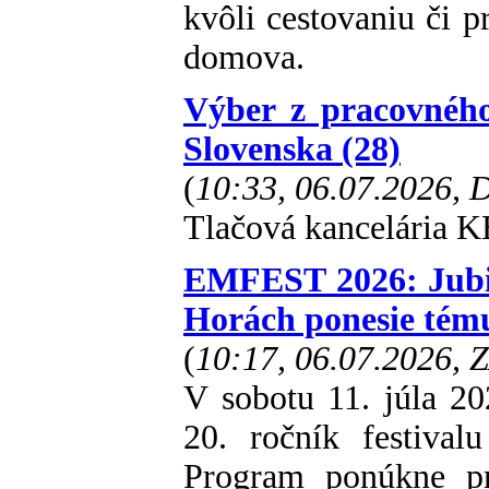
kvôli cestovaniu či 
domova.
Výber z pracovnéh
Slovenska (28)
(
10:33, 06.07.2026,
Tlačová kancelária K
EMFEST 2026: Jubile
Horách ponesie tém
(
10:17, 06.07.2026, 
V sobotu 11. júla 2
20. ročník festiv
Program ponúkne pr