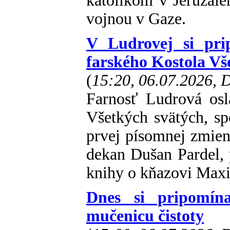
katolíkom v Jeruzale
vojnou v Gaze.
V Ludrovej si pri
farského Kostola Vš
(
15:20, 06.07.2026,
Farnosť Ludrová osl
Všetkých svätých, s
prvej písomnej zmien
dekan Dušan Pardel, p
knihy o kňazovi Maxi
Dnes si pripomín
mučenicu čistoty