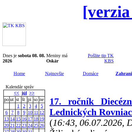
[verzia
Dnes je
sobota 08. 08.
Meniny má
Pošlite tip TK
2026
Oskár
KBS
Home
Najnovšie
Domáce
Zahrani
Kalendár správ
<<
júl
>>
17. ročník Diecéz
po
ut
st
št
pi
so
ne
1
2
3
4
5
Lednických Rovnia
6
7
8
9
10
11
12
13
14
15
16
17
18
19
(
16:43, 06.07.2026,
20
21
22
23
24
25
26
27
28
29
30
31