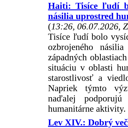
Haiti: Tisíce ľudí
násilia uprostred h
(
13:26, 06.07.2026, 
Tisíce ľudí bolo vys
ozbrojeného násili
západných oblastiach 
situáciu v oblasti h
starostlivosť a vied
Napriek týmto výz
naďalej podporujú 
humanitárne aktivity.
Lev XIV.: Dobrý več