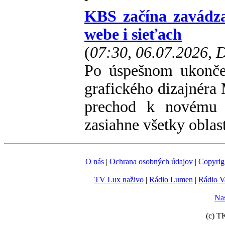
KBS začína zavádza
webe i sieťach
(
07:30, 06.07.2026,
Po úspešnom ukonče
grafického dizajnéra 
prechod k novému j
zasiahne všetky oblas
O nás
|
Ochrana osobných údajov
|
Copyrig
TV Lux naživo
|
Rádio Lumen
|
Rádio V
Nas
(c) T