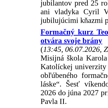
jubilantov pred 25 ro
ani vladyka Cyril 
jubilujúcimi kňazmi p
Formačný kurz Teol
otvára svoje brány
(
13:45, 06.07.2026, 
Misijná škola Karola
Katolíckej univerzit
obľúbeného formačné
láske“. Šesť víken
2026 do júna 2027 pri
Pavla II.