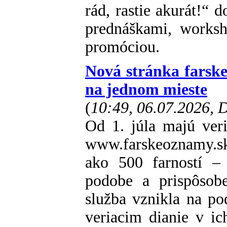
rád, rastie akurát!“ 
prednáškami, worksh
promóciou.
Nová stránka farsk
na jednom mieste
(
10:49, 06.07.2026,
Od 1. júla majú veri
www.farskeoznamy.s
ako 500 farností – 
podobe a prispôsob
služba vznikla na po
veriacim dianie v ich