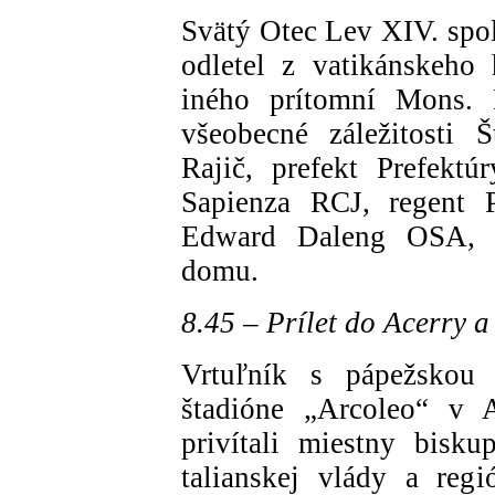
Svätý Otec Lev XIV. spo
odletel z vatikánskeho 
iného prítomní Mons. P
všeobecné záležitosti Š
Rajič, prefekt Prefekt
Sapienza RCJ, regent 
Edward Daleng OSA, vi
domu.
8.45 – Prílet do Acerry a 
Vrtuľník s pápežskou 
štadióne „Arcoleo“ v A
privítali miestny bisk
talianskej vlády a reg