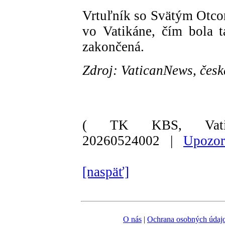
Vrtuľník so Svätým Otcom
vo Vatikáne, čím bola t
zakončená.
Zdroj: VaticanNews, česk
( TK KBS, Vati
20260524002 |
Upozor
[naspäť]
O nás
|
Ochrana osobných údaj