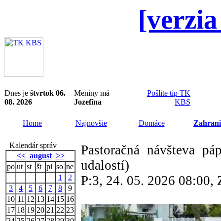
[verzia
Dnes je
štvrtok 06.
Meniny má
Pošlite tip TK
08. 2026
Jozefína
KBS
Home
Najnovšie
Domáce
Zahrani
Kalendár správ
Pastoračná návšteva pá
<<
august
>>
udalostí)
po
ut
st
št
pi
so
ne
1
2
P:3, 24. 05. 2026 08:00
3
4
5
6
7
8
9
10
11
12
13
14
15
16
17
18
19
20
21
22
23
24
25
26
27
28
29
30