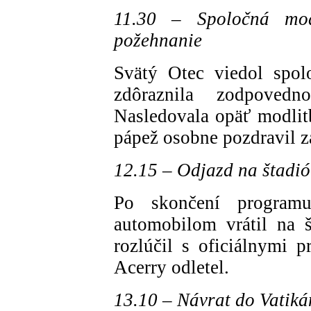
11.30 – Spoločná mod
požehnanie
Svätý Otec viedol spol
zdôraznila zodpoved
Nasledovala opäť modlit
pápež osobne pozdravil z
12.15 – Odjazd na štadió
Po skončení program
automobilom vrátil na 
rozlúčil s oficiálnymi p
Acerry odletel.
13.10 – Návrat do Vatik