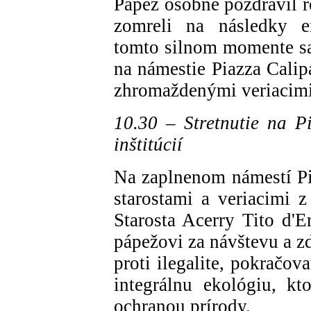
Pápež osobne pozdravil r
zomreli na následky en
tomto silnom momente sa
na námestie Piazza Calip
zhromaždenými veriacimi
10.30 – Stretnutie na P
inštitúcií
Na zaplnenom námestí Pia
starostami a veriacimi 
Starosta Acerry Tito d'
pápežovi za návštevu a z
proti ilegalite, pokračov
integrálnu ekológiu, kt
ochranou prírody.