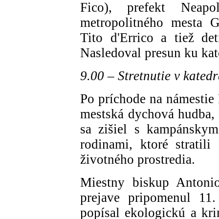
Fico), prefekt Neap
metropolitného mesta G
Tito d'Errico a tiež de
Nasledoval presun ku kat
9.00 – Stretnutie v kate
Po príchode na námestie 
mestská dychová hudba, v
sa zišiel s kampánskym
rodinami, ktoré stratili
životného prostredia.
Miestny biskup Anton
prejave pripomenul 11.
popísal ekologickú a kri