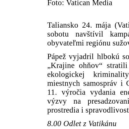
Foto: Vatican Media
Taliansko 24. mája (Va
sobotu navštívil kamp
obyvateľmi regiónu sužo
Pápež vyjadril hlbokú so
„Krajine ohňov“ stratil
ekologickej kriminali
miestnych samospráv i 
11. výročia vydania enc
výzvy na presadzovani
prostredia i spravodlivos
8.00 Odlet z Vatikánu