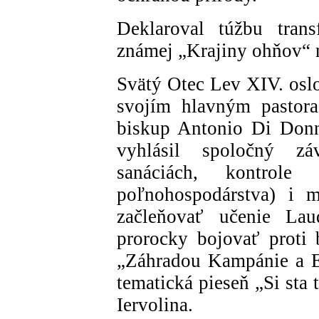
Deklaroval túžbu tran
známej „Krajiny ohňov“ 
Svätý Otec Lev XIV. osl
svojím hlavným pastor
biskup Antonio Di Donn
vyhlásil spoločný zá
sanáciách, kontrole
poľnohospodárstva) i mi
začleňovať učenie Lau
prorocky bojovať proti 
„Záhradou Kampánie a Eu
tematická pieseň „Si sta
Iervolina.