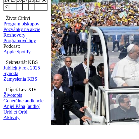
31
Život Cirkvi
Program biskupov
Pozvánky na akcie
Rozhovory
Programové tipy
Podcast:
Apple
|
Spotify
Sekretariát KBS
Jubilejný rok 2025
Synoda
Zamyslenia KBS
Pápež Lev XIV.
Životopis
Generálne audiencie
Anjel Pána
[audio]
Urbi et Orbi
Aktivity