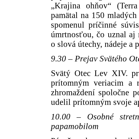
„Krajina ohňov“ (Terra
pamätal na 150 mladých 
spomenul príčinné súvis
úmrtnosťou, čo uznal aj
o slová útechy, nádeje a 
9.30 – Prejav Svätého Ot
Svätý Otec Lev XIV. pre
prítomným veriacim a r
zhromaždení spoločne p
udelil prítomným svoje a
10.00 – Osobné stretn
papamobilom