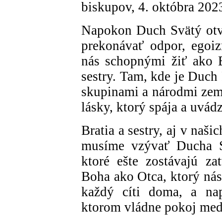
biskupov, 4. októbra 202
Napokon Duch Svätý otv
prekonávať odpor, egoi
nás schopnými žiť ako B
sestry. Tam, kde je Duch
skupinami a národmi zem
lásky, ktorý spája a uvád
Bratia a sestry, aj v naši
musíme vzývať Ducha Sv
ktoré ešte zostávajú za
Boha ako Otca, ktorý nás
každý cíti doma, a nap
ktorom vládne pokoj med