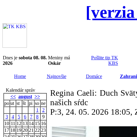
[verzia
Dnes je
sobota 08. 08.
Meniny má
Pošlite tip TK
2026
Oskár
KBS
Home
Najnovšie
Domáce
Zahrani
Kalendár správ
Regina Caeli: Duch Svätý
<<
august
>>
našich sŕdc
po
ut
st
št
pi
so
ne
1
2
P:3, 24. 05. 2026 18:05
3
4
5
6
7
8
9
10
11
12
13
14
15
16
17
18
19
20
21
22
23
24
25
26
27
28
29
30