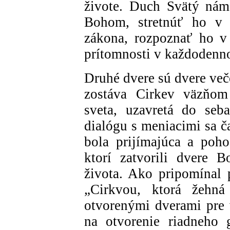
živote. Duch Svätý ná
Bohom, stretnúť ho v J
zákona, rozpoznať ho v
prítomnosti v každodenn
Druhé dvere sú dvere več
zostáva Cirkev väzňom 
sveta, uzavretá do seb
dialógu s meniacimi sa č
bola prijímajúca a poho
ktorí zatvorili dvere 
života. Ako pripomínal 
„Cirkvou, ktorá žehn
otvorenými dverami pre 
na otvorenie riadneho 