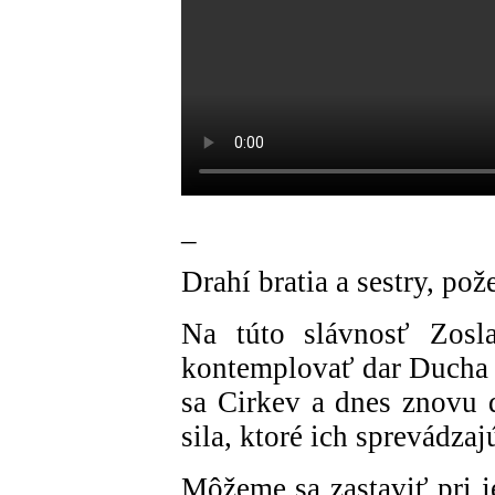
_
Drahí bratia a sestry, po
Na túto slávnosť Zosl
kontemplovať dar Ducha S
sa Cirkev a dnes znovu 
sila, ktoré ich sprevádzaj
Môžeme sa zastaviť pri 