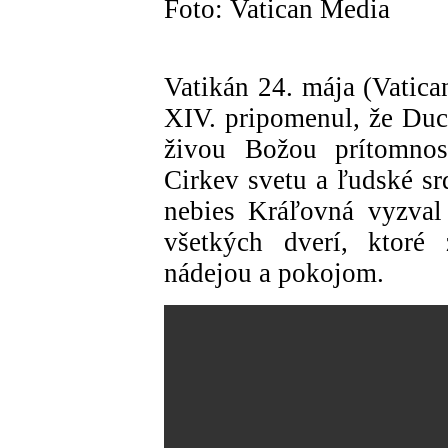
Foto: Vatican Media
Vatikán 24. mája (Vatic
XIV. pripomenul, že Duch
živou Božou prítomnos
Cirkev svetu a ľudské sr
nebies Kráľovná vyzval 
všetkých dverí, ktoré 
nádejou a pokojom.