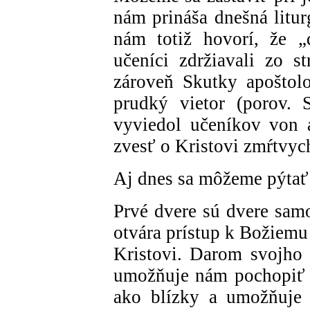
nám prináša dnešná litur
nám totiž hovorí, že „
učeníci zdržiavali zo s
zároveň Skutky apoštolo
prudký vietor (porov. S
vyviedol učeníkov von a
zvesť o Kristovi zmŕtvyc
Aj dnes sa môžeme pýtať
Prvé dvere sú dvere sam
otvára prístup k Božiemu 
Kristovi. Darom svojho
umožňuje nám pochopiť 
ako blízky a umožňuje