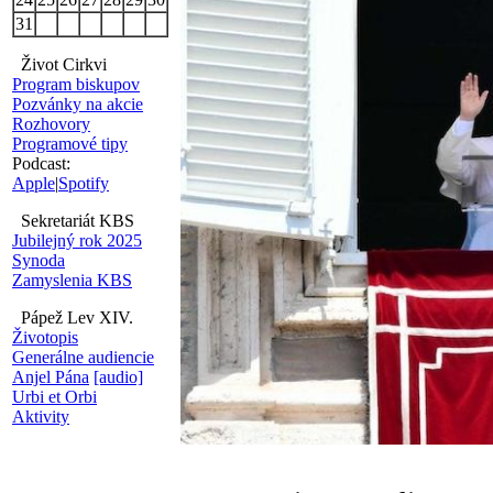
31
Život Cirkvi
Program biskupov
Pozvánky na akcie
Rozhovory
Programové tipy
Podcast:
Apple
|
Spotify
Sekretariát KBS
Jubilejný rok 2025
Synoda
Zamyslenia KBS
Pápež Lev XIV.
Životopis
Generálne audiencie
Anjel Pána
[audio]
Urbi et Orbi
Aktivity