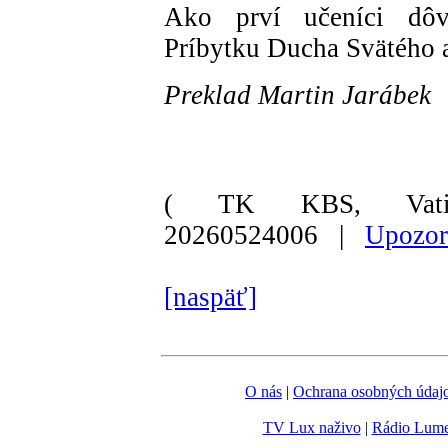
Ako prví učeníci dôv
Príbytku Ducha Svätého 
Preklad Martin Jarábek
( TK KBS, Vati
20260524006 |
Upozor
[naspäť]
O nás
|
Ochrana osobných údaj
TV Lux naživo
|
Rádio Lum