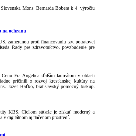
v Slovenska Mons. Bernarda Bobera k 4. výročiu
vo na ochranu
, zameranou proti financovaniu tzv. potratovej
dseda Rady pre zdravotníctvo, povzbudenie pre
 Cenu Fra Angelica ďalším laureátom v oblasti
dne pričinili o rozvoj kresťanskej kultúry na
ns. Jozef Haľko, bratislavský pomocný biskup.
ntity KBS. Cieľom súťaže je získať moderný a
 v digitálnom aj tlačenom prostredí.
ami