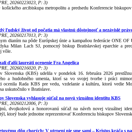
 PRE, 20260223023, P: 3)
e košického arcibiskupa metropolitu a predsedu Konferencie biskupo
ý ľudský život od počatia má vlastnú dôstojnosť a nezávislé prá
 PRE, 20260217013, P: 3)
álnym dianím na pôde Európskej únie a kampaňou federácie ONE OF US
ladyka Milan Lach SJ, pomocný biskup Bratislavskej eparchie a pre
j vôle.
zali ďalší laureáti ocenenie Fra Angelica
 PRE, 20260216020, P: 3)
v Slovenska (KBS) udelila v pondelok 16. februára 2026 prestížnu
ého a hudobného umenia, ktorí sa vo svojej tvorbe i práci mimoria
i ocenila Rada KBS pre vedu, vzdelanie a kultúru, ktorú vedie Mo
sa uskutočnilo v Bratislave.
ov Slovenska vyhlasuje súťaž na novú vizuálnu identitu KBS
 PRE, 20260212006, P: 3)
jnú, dvojkolovú a honorovanú súťaž na návrh novej vizuálnej ide
týl, ktorý bude jednotne reprezentovať Konferenciu biskupov Slovenska
tovému dňu chorých: V utrpení nie sme sami – Kristus kráča s n