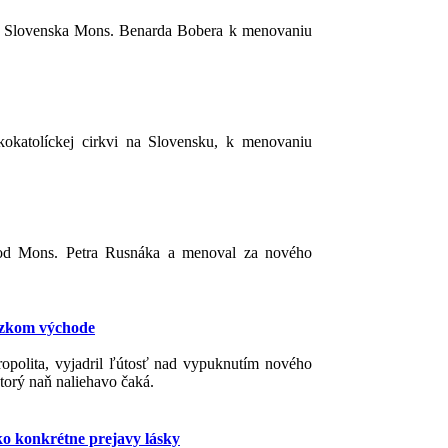
ov Slovenska Mons. Benarda Bobera k menovaniu
kokatolíckej cirkvi na Slovensku, k menovaniu
ie od Mons. Petra Rusnáka a menoval za nového
lízkom východe
opolita, vyjadril ľútosť nad vypuknutím nového
torý naň naliehavo čaká.
ko konkrétne prejavy lásky