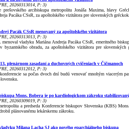
 PRE, 20260313014, P: 3)
e prešovského arcibiskupa metropolitu Jonáša Maxima, hlavy Gréc
eja Pacáka CSsR, za apoštolského vizitátora pre slovenských gréckoka
rej Pacák CSsR menovaný za apoštolského vizitátora
 PRE, 20260313013, P: 3)
 menoval vladyku Mariána Andreja Pacáka CSsR, emeritného biskupa
v byzantského obradu, za apoštolského vizitátora pre slovenských g
 113. plenárnom zasadaní a duchovných cvičeniach v Čičmanoch
 PRE, 20260312012, P: 3)
 konferencie sa počas dvoch dní budú venovať mnohým viacerým pa
Slovensku.
ibiskupa Mons. Bobera je po kardiologickom zákroku stabilizovan
 PRE, 20260309019, P: 3)
metropolita a predseda Konferencie biskupov Slovenska (KBS) Mons
drobil plánovanému lekárskemu zákroku.
vladyku Milana Lacha SJ ako nového eparchiálneho biskupa