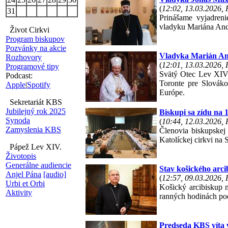
(
12:02, 13.03.2026,
31
Prinášame vyjadreni
vladyku Mariána Andr
Život Cirkvi
Program biskupov
Pozvánky na akcie
Vladyka Marián And
Rozhovory
(
12:01, 13.03.2026,
Programové tipy
Svätý Otec Lev XIV.
Podcast:
Toronte pre Slováko
Apple
|
Spotify
Európe.
Sekretariát KBS
Jubilejný rok 2025
Biskupi sa zídu na
Synoda
(
10:44, 12.03.2026,
Zamyslenia KBS
Členovia biskupskej
Katolíckej cirkvi na 
Pápež Lev XIV.
Životopis
Generálne audiencie
Stav košického arc
Anjel Pána
[audio]
(
12:57, 09.03.2026,
Urbi et Orbi
Košický arcibiskup 
Aktivity
ranných hodinách po
Predseda KBS víta 