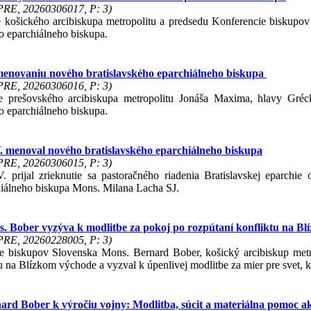
 PRE, 20260306017, P: 3)
e košického arcibiskupa metropolitu a predsedu Konferencie biskup
o eparchiálneho biskupa.
enovaniu nového bratislavského eparchiálneho biskupa
 PRE, 20260306016, P: 3)
e prešovského arcibiskupa metropolitu Jonáša Maxima, hlavy Gréc
o eparchiálneho biskupa.
. menoval nového bratislavského eparchiálneho biskupa
 PRE, 20260306015, P: 3)
 prijal zrieknutie sa pastoračného riadenia Bratislavskej eparch
hiálneho biskupa Mons. Milana Lacha SJ.
 Bober vyzýva k modlitbe za pokoj po rozpútaní konfliktu na B
 PRE, 20260228005, P: 3)
e biskupov Slovenska Mons. Bernard Bober, košický arcibiskup metr
u na Blízkom východe a vyzval k úpenlivej modlitbe za mier pre svet, k
rd Bober k výročiu vojny: Modlitba, súcit a materiálna pomoc a