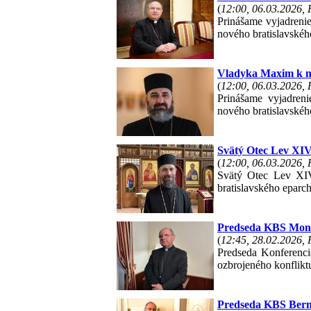
(
12:00, 06.03.2026,
Prinášame vyjadreni
nového bratislavskéh
Vladyka Maxim k m
(
12:00, 06.03.2026,
Prinášame vyjadreni
nového bratislavskéh
Svätý Otec Lev XIV
(
12:00, 06.03.2026,
Svätý Otec Lev XIV.
bratislavského eparc
Predseda KBS Mons.
(
12:45, 28.02.2026,
Predseda Konferenci
ozbrojeného konflikt
Predseda KBS Berna