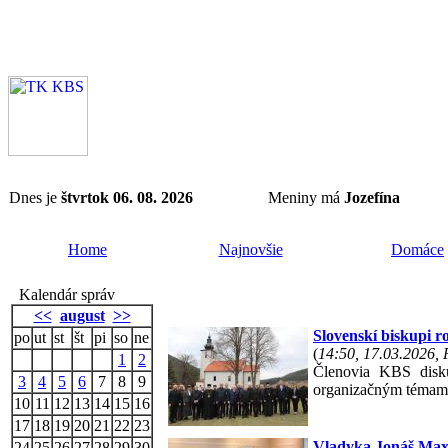
Dnes je
štvrtok 06. 08. 2026
Meniny má
Jozefína
Home
Najnovšie
Domáce
Kalendár správ
<<
august
>>
Slovenskí biskupi 
po
ut
st
št
pi
so
ne
(
14:50, 17.03.2026,
1
2
Členovia KBS disku
3
4
5
6
7
8
9
organizačným témam K
10
11
12
13
14
15
16
17
18
19
20
21
22
23
Vladyka Jonáš Maxi
24
25
26
27
28
29
30