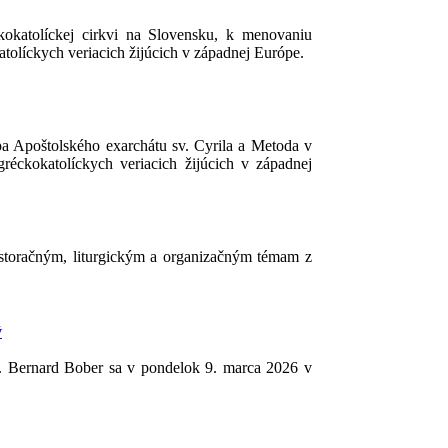
kokatolíckej cirkvi na Slovensku, k menovaniu
tolíckych veriacich žijúcich v západnej Európe.
 Apoštolského exarchátu sv. Cyrila a Metoda v
réckokatolíckych veriacich žijúcich v západnej
storačným, liturgickým a organizačným témam z
ý
. Bernard Bober sa v pondelok 9. marca 2026 v