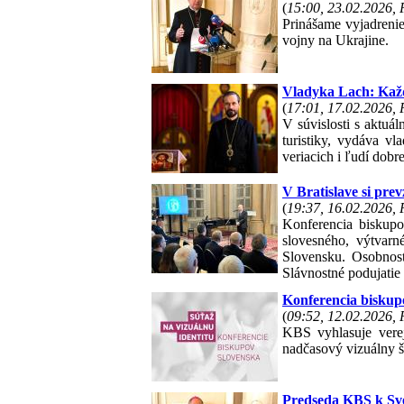
(
15:00, 23.02.2026,
Prinášame vyjadreni
vojny na Ukrajine.
Vladyka Lach: Každ
(
17:01, 17.02.2026,
V súvislosti s aktu
turistiky, vydáva v
veriacich i ľudí dobre
V Bratislave si prev
(
19:37, 16.02.2026,
Konferencia biskupo
slovesného, výtvarn
Slovensku. Osobnost
Slávnostné podujatie 
Konferencia biskup
(
09:52, 12.02.2026,
KBS vyhlasuje vere
nadčasový vizuálny š
Predseda KBS k Sve