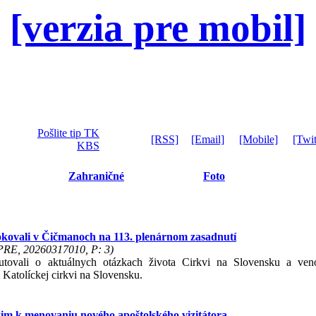
[verzia pre mobil]
Pošlite tip TK
[RSS]
[Email]
[Mobile]
[Twit
KBS
Zahraničné
Foto
rokovali v Čičmanoch na 113. plenárnom zasadnutí
 PRE, 20260317010, P: 3)
tovali o aktuálnych otázkach života Cirkvi na Slovensku a veno
atolíckej cirkvi na Slovensku.
m k menovaniu nového apoštolského vizitátora