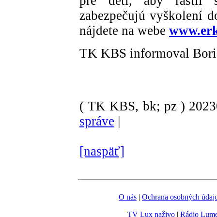
pre deti, aby rástli
zabezpečujú vyškolení do
nájdete na webe
www.erk
TK KBS informoval Bori
( TK KBS, bk; pz )
202
správe
|
[naspäť]
O nás
|
Ochrana osobných údaj
TV Lux naživo
|
Rádio Lum