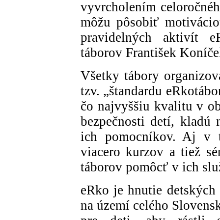
vyvrcholením celoročného
môžu pôsobiť motiváciou
pravidelných aktivít 
táborov František Koníče
Všetky tábory organizov
tzv. „štandardu eRkotábo
čo najvyššiu kvalitu v o
bezpečnosti detí, kladú
ich pomocníkov. Aj v t
viacero kurzov a tiež s
táborov pomôcť v ich slu
eRko je hnutie detských 
na území celého Slovensk