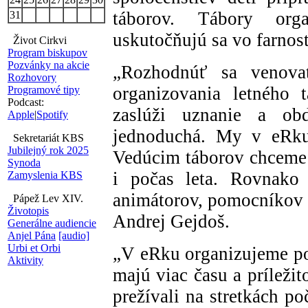
táborov. Tábory org
31
uskutočňujú sa vo farnos
Život Cirkvi
Program biskupov
Pozvánky na akcie
„Rozhodnúť sa venovať
Rozhovory
organizovania letného 
Programové tipy
Podcast:
zaslúži uznanie a obd
Apple
|
Spotify
jednoduchá. My v eRku
Sekretariát KBS
Jubilejný rok 2025
Vedúcim táborov chceme 
Synoda
i počas leta. Rovnako 
Zamyslenia KBS
animátorov, pomocníkov 
Pápež Lev XIV.
Životopis
Andrej Gejdoš.
Generálne audiencie
Anjel Pána
[audio]
Urbi et Orbi
„V eRku organizujeme pob
Aktivity
majú viac času a príležit
prežívali na stretkách p