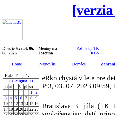
[verzia
Dnes je
štvrtok 06.
Meniny má
Pošlite tip TK
08. 2026
Jozefína
KBS
Home
Najnovšie
Domáce
Zahrani
Kalendár správ
eRko chystá v lete pre de
<<
august
>>
P:3, 03. 07. 2023 09:59
po
ut
st
št
pi
so
ne
1
2
3
4
5
6
7
8
9
10
11
12
13
14
15
16
Bratislava 3. júla (TK
17
18
19
20
21
22
23
spoločenstiev detí pripr
24
25
26
27
28
29
30