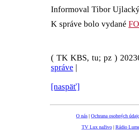
Informoval Tibor Ujlack
K správe bolo vydané
F
( TK KBS, tu; pz )
202
správe
|
[naspäť]
O nás
|
Ochrana osobných údaj
TV Lux naživo
|
Rádio Lum