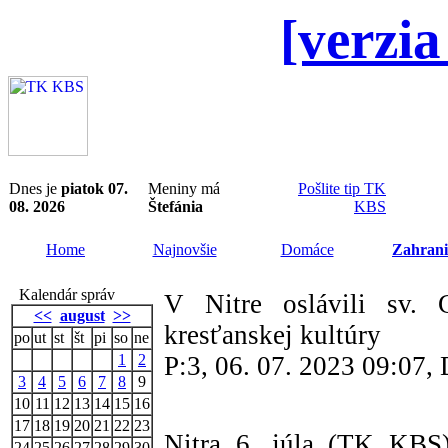
[verzia
Dnes je
piatok 07.
Meniny má
Pošlite tip TK
08. 2026
Štefánia
KBS
Home
Najnovšie
Domáce
Zahrani
Kalendár správ
V Nitre oslávili sv. 
<<
august
>>
kresťanskej kultúry
po
ut
st
št
pi
so
ne
1
2
P:3, 06. 07. 2023 09:07
3
4
5
6
7
8
9
10
11
12
13
14
15
16
17
18
19
20
21
22
23
Nitra 6. júla (TK KBS)
24
25
26
27
28
29
30