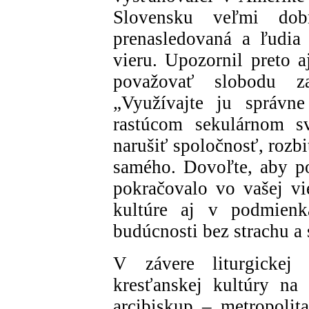
Slovensku veľmi dob
prenasledovaná a ľudia
vieru. Upozornil preto 
považovať slobodu z
„Využívajte ju správn
rastúcom sekulárnom sv
narušiť spoločnosť, rozbi
samého. Dovoľte, aby p
pokračovalo vo vašej vi
kultúre aj v podmien
budúcnosti bez strachu a
V závere liturgickej
kresťanskej kultúry na 
arcibiskup – metropolit