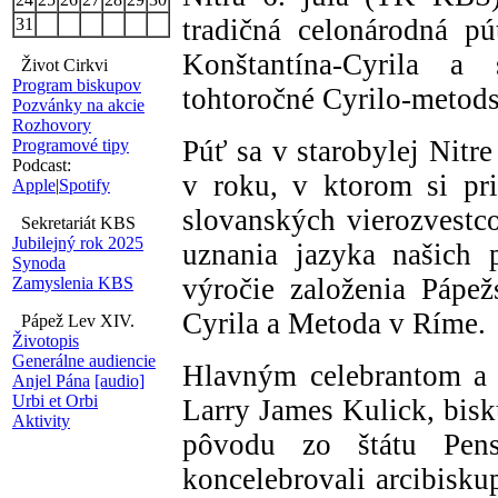
tradičná celonárodná pú
31
Konštantína-Cyrila a 
Život Cirkvi
Program biskupov
tohtoročné Cyrilo-metods
Pozvánky na akcie
Rozhovory
Púť sa v starobylej Nitr
Programové tipy
Podcast:
v roku, v ktorom si pr
Apple
|
Spotify
slovanských vierozvestc
Sekretariát KBS
Jubilejný rok 2025
uznania jazyka našich 
Synoda
výročie založenia Pápe
Zamyslenia KBS
Cyrila a Metoda v Ríme.
Pápež Lev XIV.
Životopis
Generálne audiencie
Hlavným celebrantom a 
Anjel Pána
[audio]
Urbi et Orbi
Larry James Kulick, bis
Aktivity
pôvodu zo štátu Pen
koncelebrovali arcibisku