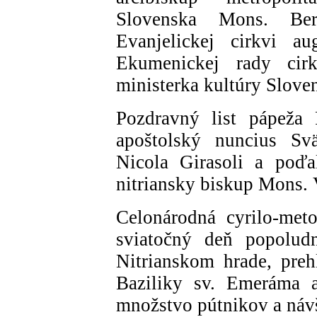
Slovenska Mons. Ber
Evanjelickej cirkvi a
Ekumenickej rady ci
ministerka kultúry Slove
Pozdravný list pápeža F
apoštolský nuncius Sv
Nicola Girasoli a poďa
nitriansky biskup Mons. 
Celonárodná cyrilo-met
sviatočný deň popolud
Nitrianskom hrade, preh
Baziliky sv. Emeráma a
množstvo pútnikov a náv