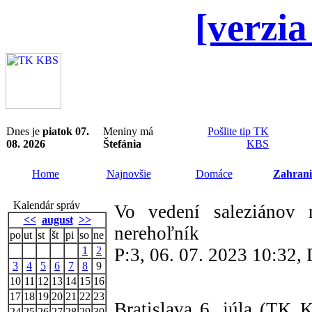
[verzia
Dnes je
piatok 07.
Meniny má
Pošlite tip TK
08. 2026
Štefánia
KBS
Home
Najnovšie
Domáce
Zahrani
Kalendár správ
Vo vedení saleziánov
<<
august
>>
nerehoľník
po
ut
st
št
pi
so
ne
1
2
P:3, 06. 07. 2023 10:32
3
4
5
6
7
8
9
10
11
12
13
14
15
16
17
18
19
20
21
22
23
Bratislava 6. júla (TK 
24
25
26
27
28
29
30