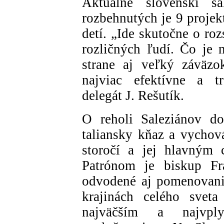
Aktuálne slovenskí sa
rozbehnutých je 9 projek
detí. „Ide skutočne o ro
rozličných ľudí. Čo je 
strane aj veľký záväzo
najviac efektívne a tr
delegát J. Rešutík.
O reholi Saleziánov do
taliansky kňaz a vychov
storočí a jej hlavným 
Patrónom je biskup Fr
odvodené aj pomenovani
krajinách celého svet
najväčším a najvply