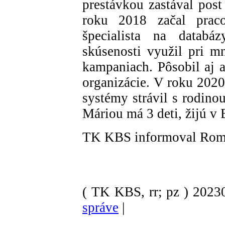
prestávkou zastával post
roku 2018 začal pra
špecialista na databá
skúsenosti využil pri 
kampaniach. Pôsobil aj a
organizácie. V roku 202
systémy strávil s rodino
Máriou má 3 deti, žijú v 
TK KBS informoval Ro
( TK KBS, rr; pz )
202
správe
|