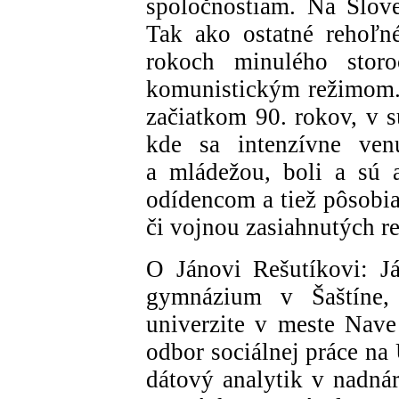
spoločnostiam. Na Slov
Tak ako ostatné rehoľné
rokoch minulého storoč
komunistickým režimom.
začiatkom 90. rokov, v s
kde sa intenzívne ven
a mládežou, boli a sú 
odídencom a tiež pôsobia
či vojnou zasiahnutých r
O Jánovi Rešutíkovi: Já
gymnázium v Šaštíne, 
univerzite v meste Nave 
odbor sociálnej práce na 
dátový analytik v nadná