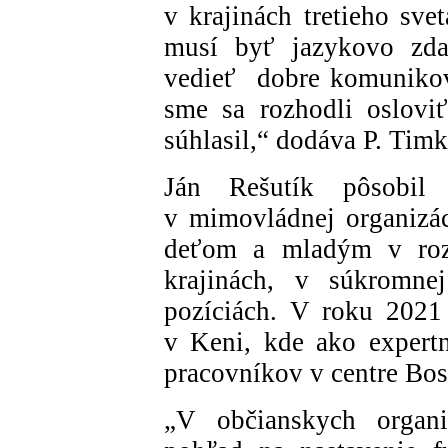
v krajinách tretieho sve
musí byť jazykovo zda
vedieť dobre komunikov
sme sa rozhodli oslovi
súhlasil,“ dodáva P. Timk
Ján Rešutík pôsobil
v mimovládnej organizá
deťom a mladým v roz
krajinách, v súkromne
pozíciách. V roku 2021 
v Keni, kde ako expert
pracovníkov v centre Bos
„V občianskych organi