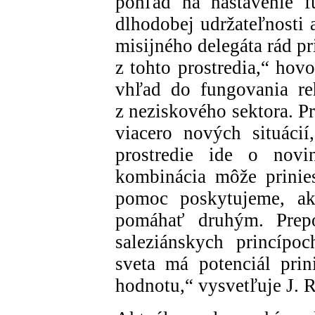
pohľad na nastavenie f
dlhodobej udržateľnosti 
misijného delegáta rád pr
z tohto prostredia,“ hovo
vhľad do fungovania reh
z neziskového sektora. P
viacero nových situácií
prostredie ide o novi
kombinácia môže prinie
pomoc poskytujeme, ak
pomáhať druhým. Prepo
saleziánskych princípo
sveta má potenciál prin
hodnotu,“ vysvetľuje J. R