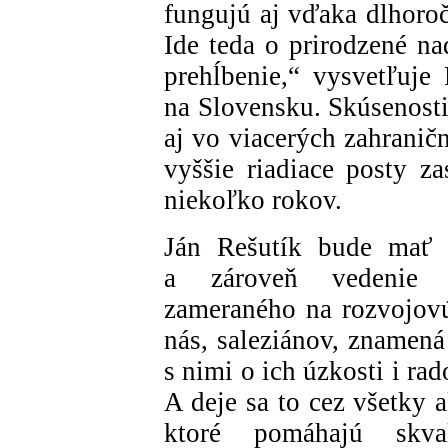
fungujú aj vďaka dlhoroč
Ide teda o prirodzené na
prehĺbenie,“ vysvetľuje 
na Slovensku. Skúsenosti
aj vo viacerých zahranič
vyššie riadiace posty za
niekoľko rokov.
Ján Rešutík bude mať na
a zároveň vedenie 
zameraného na rozvojov
nás, saleziánov, znamená
s nimi o ich úzkosti i rad
A deje sa to cez všetky a
ktoré pomáhajú skva