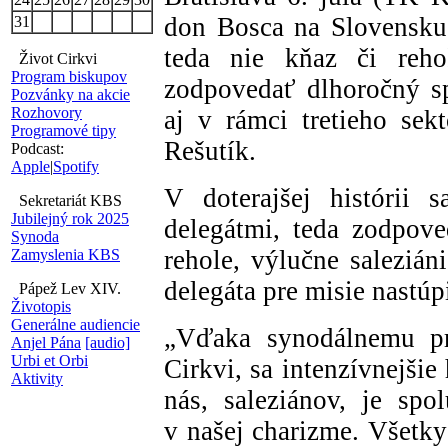
don Bosca na Slovensku s
31
teda nie kňaz či reho
Život Cirkvi
Program biskupov
zodpovedať dlhoročný sp
Pozvánky na akcie
Rozhovory
aj v rámci tretieho sek
Programové tipy
Rešutík.
Podcast:
Apple
|
Spotify
V doterajšej histórii 
Sekretariát KBS
Jubilejný rok 2025
delegátmi, teda zodpove
Synoda
rehole, výlučne salezián
Zamyslenia KBS
delegáta pre misie nastúpi
Pápež Lev XIV.
Životopis
Generálne audiencie
„Vďaka synodálnemu pro
Anjel Pána
[audio]
Urbi et Orbi
Cirkvi, sa intenzívnejšie
Aktivity
nás, saleziánov, je sp
v našej charizme. Všetky