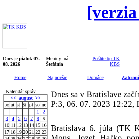
[verzia
Dnes je
piatok 07.
Meniny má
Pošlite tip TK
08. 2026
Štefánia
KBS
Home
Najnovšie
Domáce
Zahrani
Kalendár správ
Dnes sa v Bratislave zač
<<
august
>>
P:3, 06. 07. 2023 12:22
po
ut
st
št
pi
so
ne
1
2
3
4
5
6
7
8
9
10
11
12
13
14
15
16
Bratislava 6. júla (TK
17
18
19
20
21
22
23
Mons. Jozef Haľko ponú
24
25
26
27
28
29
30