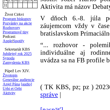
Aktivita má názov Debat
31
Život Cirkvi
V dňoch 6.-8. júla p
Program biskupov
Pozvánky na akcie
záujemcom vždy v čase
Rozhovory
bratislavskom Primaciál
Programové tipy
Podcast:
Apple
|
Spotify
“... rozhovor - polemi
Sekretariát KBS
individuálne aj rodin
Jubilejný rok 2025
Synoda
uvádza sa na FB profile b
Zamyslenia KBS
Pápež Lev XIV.
Životopis
Generálne audiencie
Anjel Pána
[audio]
( TK KBS, pz; pz )
202
Urbi et Orbi
Aktivity
správe
|
[naspäť]