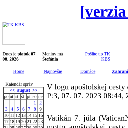
[verzia
Dnes je
piatok 07.
Meniny má
Pošlite tip TK
08. 2026
Štefánia
KBS
Home
Najnovšie
Domáce
Zahrani
Kalendár správ
V logu apoštolskej cesty
<<
august
>>
P:3, 07. 07. 2023 08:44
po
ut
st
št
pi
so
ne
1
2
3
4
5
6
7
8
9
10
11
12
13
14
15
16
Vatikán 7. júla (Vatica
17
18
19
20
21
22
23
motto apoštolskej cest
24
25
26
27
28
29
30