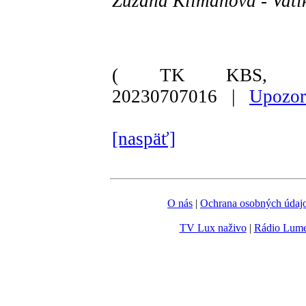
Zuzana Klimanová - Vati
( TK KBS, Va
20230707016 |
Upozor
[naspäť]
O nás
|
Ochrana osobných údaj
TV Lux naživo
|
Rádio Lum