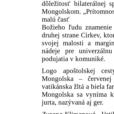
dôležitosť bilaterálnej 
Mongolskom. „Prítomnosť
malú časť
Božieho ľudu znamenie 
druhej strane Cirkev, kt
svojej malosti a margi
nádeje pre univerzálnu
podujatia v komuniké.
Logo apoštolskej ces
Mongolska – červene
vatikánska žltá a biela f
Mongolska sa vyníma kr
jurta, nazývaná aj ger.