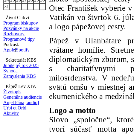
Otec František vyberie v
31
Vatikán vo štvrtok 6. jú
Život Cirkvi
Program biskupov
a logo pápežovej cesty.
Pozvánky na akcie
Rozhovory
Pápež v Ulanbátare pr
Programové tipy
Podcast:
vrátane homílie. Stretn
Apple
|
Spotify
diplomatickým zborom, s 
Sekretariát KBS
Jubilejný rok 2025
s charitatívnymi 
Synoda
milosrdenstva. V nedeľu
Zamyslenia KBS
svätú omšu v miestnej ar
Pápež Lev XIV.
Životopis
ekumenického a medzináb
Generálne audiencie
Anjel Pána
[audio]
Urbi et Orbi
Logo a motto
Aktivity
Slovo „spoločne“, ktor
tvorí súčasť motta apo