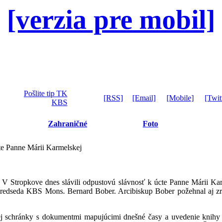
[verzia pre mobil]
Pošlite tip TK
[RSS]
[Email]
[Mobile]
[Twit
KBS
Zahraničné
Foto
te Panne Márii Karmelskej
Stropkove dnes slávili odpustovú slávnosť k úcte Panne Márii Karm
 predseda KBS Mons. Bernard Bober. Arcibiskup Bober požehnal aj z
ej schránky s dokumentmi mapujúcimi dnešné časy a uvedenie knihy 