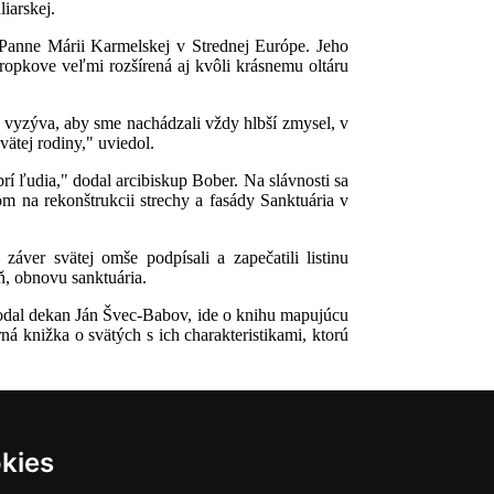
iarskej.
 Panne Márii Karmelskej v Strednej Európe. Jeho
ropkove veľmi rozšírená aj kvôli krásnemu oltáru
 vyzýva, aby sme nachádzali vždy hlbší zmysel, v
ätej rodiny," uviedol.
rí ľudia," dodal arcibiskup Bober. Na slávnosti sa
m na rekonštrukcii strechy a fasády Sanktuária v
er svätej omše podpísali a zapečatili listinu
ň, obnovu sanktuária.
 dodal dekan Ján Švec-Babov, ide o knihu mapujúcu
ná knižka o svätých s ich charakteristikami, ktorú
kies