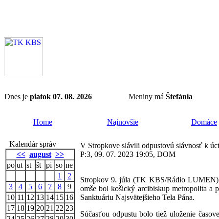
Dnes je
piatok 07. 08. 2026
Meniny má
Štefánia
Home
Najnovšie
Domáce
Kalendár správ
V Stropkove slávili odpustovú slávnosť k úc
<<
august
>>
P:3, 09. 07. 2023 19:05, DOM
po
ut
st
št
pi
so
ne
1
2
Stropkov 9. júla (TK KBS/Rádio LUMEN) V 
3
4
5
6
7
8
9
omše bol košický arcibiskup metropolita a
10
11
12
13
14
15
16
Sanktuáriu Najsvätejšieho Tela Pána.
17
18
19
20
21
22
23
Súčasťou odpustu bolo tiež uloženie časov
24
25
26
27
28
29
30