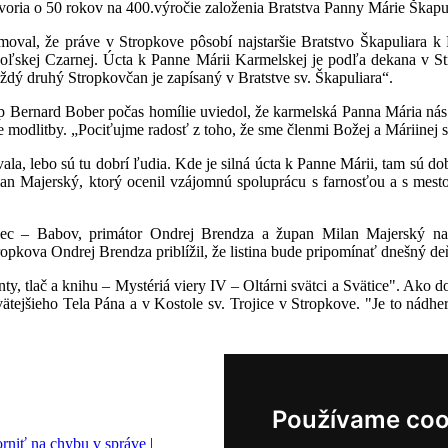
tvoria o 50 rokov na 400.výročie založenia Bratstva Panny Márie Škapul
val, že práve v Stropkove pôsobí najstaršie Bratstvo Škapuliara k
oľskej Czarnej. Úcta k Panne Márii Karmelskej je podľa dekana v St
ždý druhý Stropkovčan je zapísaný v Bratstve sv. Škapuliara“.
up Bernard Bober počas homílie uviedol, že karmelská Panna Mária nás
modlitby. „Pociťujme radosť z toho, že sme členmi Božej a Máriinej sv
, lebo sú tu dobrí ľudia. Kde je silná úcta k Panne Márii, tam sú dob
n Majerský, ktorý ocenil vzájomnú spoluprácu s farnosťou a s mesto
 – Babov, primátor Ondrej Brendza a župan Milan Majerský na záv
ropkova Ondrej Brendza priblížil, že listina bude pripomínať dnešný de
y, tlač a knihu – Mystériá viery IV – Oltárni svätci a Svätice". Ako
ätejšieho Tela Pána a v Kostole sv. Trojice v Stropkove. "Je to nádher
Používame coo
rniť na chybu v správe
|