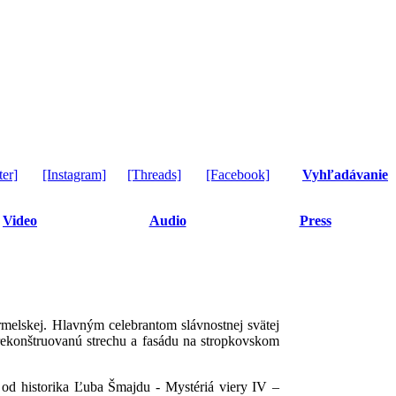
ter]
[Instagram]
[Threads]
[Facebook]
Vyhľadávanie
Video
Audio
Press
elskej. Hlavným celebrantom slávnostnej svätej
rekonštruovanú strechu a fasádu na stropkovskom
od historika Ľuba Šmajdu - Mystériá viery IV –