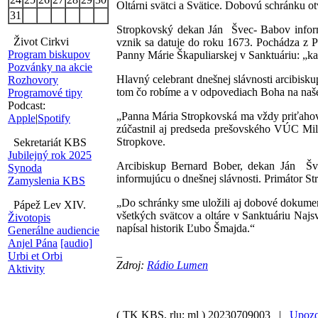
Oltárni svätci a Svätice. Dobovú schránku o
31
Stropkovský dekan Ján Švec- Babov informo
Život Cirkvi
vznik sa datuje do roku 1673. Pochádza z P
Program biskupov
Panny Márie Škapuliarskej v Sanktuáriu: „ka
Pozvánky na akcie
Hlavný celebrant dnešnej slávnosti arcibisk
Rozhovory
tom čo robíme a v odpovediach Boha na naše 
Programové tipy
Podcast:
„Panna Mária Stropkovská ma vždy priťahovala
Apple
|
Spotify
zúčastnil aj predseda prešovského VÚC Mila
Stropkove.
Sekretariát KBS
Jubilejný rok 2025
Arcibiskup Bernard Bober, dekan Ján Švec
Synoda
informujúcu o dnešnej slávnosti. Primátor St
Zamyslenia KBS
„Do schránky sme uložili aj dobové dokument
Pápež Lev XIV.
všetkých svätcov a oltáre v Sanktuáriu Najsv
Životopis
napísal historik Ľubo Šmajda.“
Generálne audiencie
Anjel Pána
[audio]
_
Urbi et Orbi
Zdroj:
Rádio Lumen
Aktivity
( TK KBS, rlu; ml )
20230709003 |
Upozo