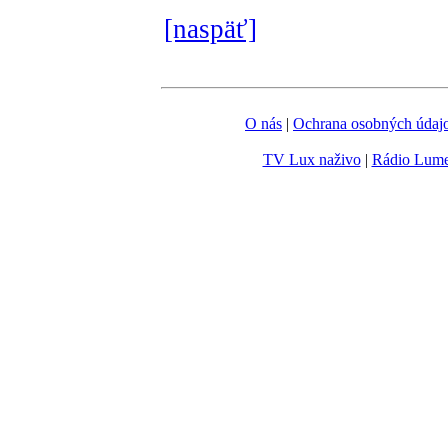
[naspäť]
O nás
|
Ochrana osobných údaj
TV Lux naživo
|
Rádio Lum