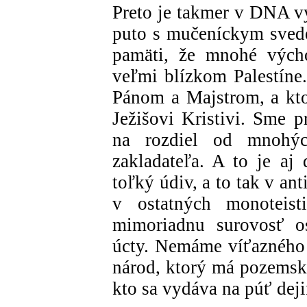
Preto je takmer v DNA v
puto s mučeníckym sved
pamäti, že mnohé výcho
veľmi blízkom Palestíne.
Pánom a Majstrom, a ktor
Ježišovi Kristivi. Sme p
na rozdiel od mnohýc
zakladateľa. A to je aj
toľký údiv, a to tak v a
v ostatných monoteist
mimoriadnu surovosť o
úcty. Nemáme víťazného p
národ, ktorý má pozemsk
kto sa vydáva na púť dej