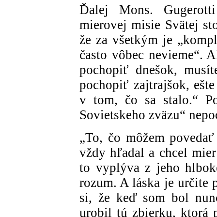
Ďalej Mons. Gugerott
mierovej misie Svätej st
že za všetkým je „kompl
často vôbec nevieme“. A
pochopiť dnešok, musít
pochopiť zajtrajšok, ešte
v tom, čo sa stalo.“ P
Sovietskeho zväzu“ nepoc
„To, čo môžem povedať v
vždy hľadal a chcel mie
to vyplýva z jeho hlboke
rozum. A láska je určit
si, že keď som bol nun
urobil tú zbierku, ktorá