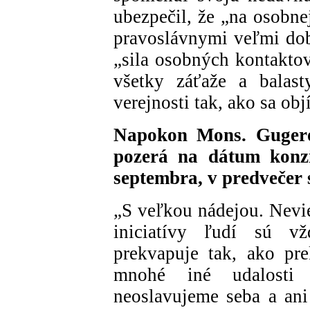
ubezpečil, že „na osobne
pravoslávnymi veľmi dobr
„sila osobných kontaktov
všetky záťaže a balast
verejnosti tak, ako sa o
Napokon Mons. Gugero
pozerá na dátum konzis
septembra, v predvečer
„S veľkou nádejou. Nevie
iniciatívy ľudí sú v
prekvapuje tak, ako pr
mnohé iné udalosti 
neoslavujeme seba a ani 