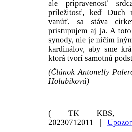
ale pripravenosť sr
príležitosť, keď Duch 
vanúť, sa stáva cir
pristupujem aj ja. A tot
synody, nie je ničím iný
kardinálov, aby sme krá
ktorá tvorí samotnú pods
(Článok Antonelly Pale
Holubíková)
( TK KBS, Va
20230712011 |
Upozor