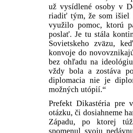
už vysídlené osoby v D
riadiť tým, že som išiel
využilo pomoc, ktorú p
poslať. Je tu stála konti
Sovietskeho zväzu, keď
konvoje do novovznikajúc
bez ohľadu na ideológiu
vždy bola a zostáva po
diplomacia nie je diplo
možných utópií.“
Prefekt Dikastéria pre 
otázku, či dosiahneme h
Západu, po ktorej túž
spomenul svoju nedávnu