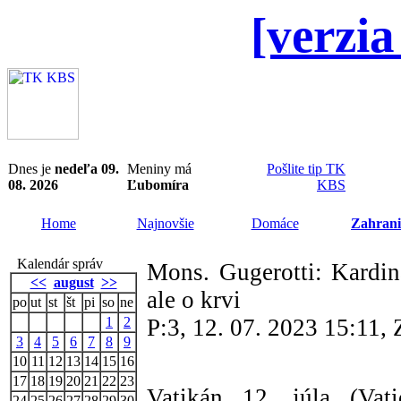
[verzia
Dnes je
nedeľa 09.
Meniny má
Pošlite tip TK
08. 2026
Ľubomíra
KBS
Home
Najnovšie
Domáce
Zahrani
Kalendár správ
Mons. Gugerotti: Kardin
<<
august
>>
ale o krvi
po
ut
st
št
pi
so
ne
1
2
P:3, 12. 07. 2023 15:11
3
4
5
6
7
8
9
10
11
12
13
14
15
16
17
18
19
20
21
22
23
Vatikán 12. júla (Vati
24
25
26
27
28
29
30