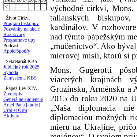
východné cirkvi, Mons. 
31
talianskych biskupo
Život Cirkvi
Program biskupov
kardinálov. V rozhovor
Pozvánky na akcie
Rozhovory
nad týmto pápežským me
Programové tipy
„mučeníctvo“. Ako bývalý
Podcast:
Apple
|
Spotify
mierovej misii, ktorú si p
Sekretariát KBS
Jubilejný rok 2025
Mons. Gugerotti pôso
Synoda
viacerých krajinách vý
Zamyslenia KBS
Gruzínsku, Arménsku a A
Pápež Lev XIV.
Životopis
2015 do roku 2020 na Uk
Generálne audiencie
Anjel Pána
[audio]
„Naša diplomacia nie 
Urbi et Orbi
diplomaciou možných rieš
Aktivity
mieru na Ukrajine, pričo
regiónov“. O svojom prij