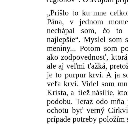
„Prišlo to ku mne celk
Pána, v jednom momen
nechápal som, čo to s
najlepšie“. Myslel som 
meniny... Potom som po
ako zodpovednosť, ktor
ale aj veľmi ťažká, preto
je to purpur krvi. A ja 
veľa krvi. Videl som mn
Krista, a tiež násilie, kt
podobu. Teraz odo mňa p
ochotu byť verný Cirkvi
prípade potreby položím 