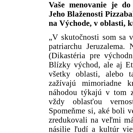
Vaše menovanie je do
Jeho Blaženosti Pizzabal
na Východe, v oblasti, k
„V skutočnosti som sa v
patriarchu Jeruzalema. 
(Dikastéria pre východn
Blízky východ, ale aj Et
všetky oblasti, alebo 
zažívajú mimoriadne kr
náhodou týkajú v tom z
vždy oblasťou vernos
Spomeňme si, aké boli ve
zredukovali na veľmi mál
násilie ľudí a kultúr v