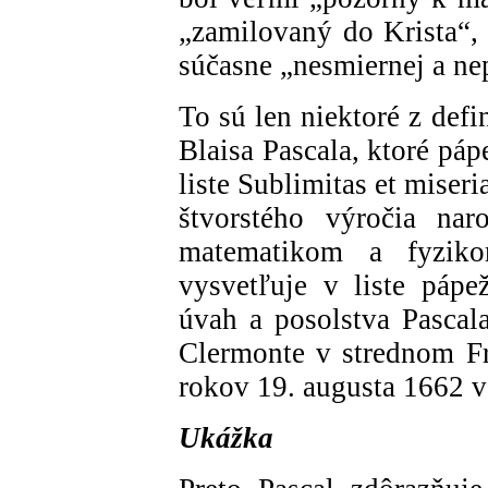
„zamilovaný do Krista“, 
súčasne „nesmiernej a nep
To sú len niektoré z defi
Blaisa Pascala, ktoré pá
liste Sublimitas et miseri
štvorstého výročia nar
matematikom a fyziko
vysvetľuje v liste pápe
úvah a posolstva Pascala
Clermonte v strednom F
rokov 19. augusta 1662 v 
Ukážka