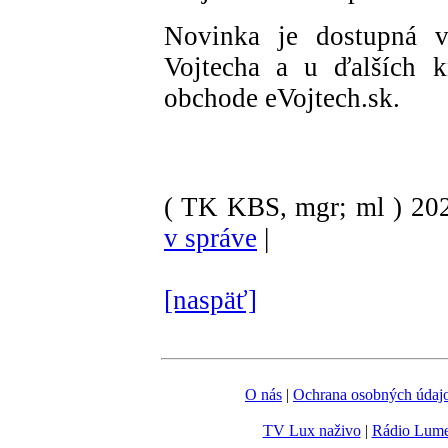
Novinka je dostupná v
Vojtecha a u ďalších k
obchode eVojtech.sk.
( TK KBS, mgr; ml )
20
v správe
|
[naspäť]
O nás
|
Ochrana osobných údaj
TV Lux naživo
|
Rádio Lum