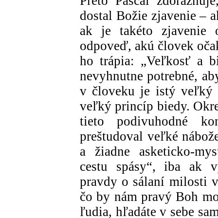
Preto Pascal zdôrazňuj
dostal Božie zjavenie – a
ak je takéto zjavenie
odpoveď, akú človek očak
ho trápia: „Veľkosť a b
nevyhnutne potrebné, aby
v človeku je istý veľký 
veľký princíp biedy. Okr
tieto podivuhodné ko
preštudoval veľké nábože
a žiadne asketicko-my
cestu spásy“, iba ak v
pravdy o sálaní milosti 
čo by nám pravý Boh moh
ľudia, hľadáte v sebe sa