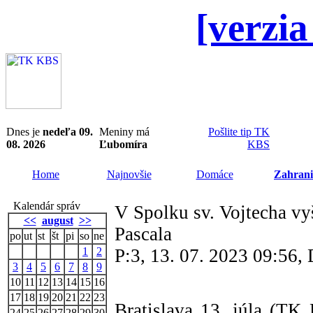
[verzia
Dnes je
nedeľa 09.
Meniny má
Pošlite tip TK
08. 2026
Ľubomíra
KBS
Home
Najnovšie
Domáce
Zahrani
Kalendár správ
V Spolku sv. Vojtecha vyš
<<
august
>>
Pascala
po
ut
st
št
pi
so
ne
1
2
P:3, 13. 07. 2023 09:56
3
4
5
6
7
8
9
10
11
12
13
14
15
16
17
18
19
20
21
22
23
Bratislava 13. júla (TK
24
25
26
27
28
29
30