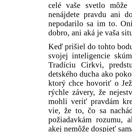
celé vaše svetlo môže 
nenájdete pravdu ani do
nepodarilo sa im to. Oni
dobro, ani aká je vaša sit
Keď prišiel do tohto bod
svojej inteligencie skú
Tradíciu Cirkvi, preds
detského ducha ako pokor
ktorý chce hovoriť o Jež
rýchle závery, že nejes
mohli veriť pravdám kre
vie, že to, čo sa nachád
požiadavkám rozumu, al
akej nemôže dospieť sama