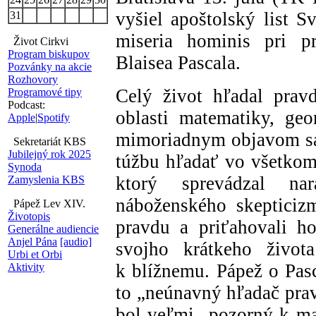
vyšiel apoštolský list S
31
miseria hominis pri pr
Život Cirkvi
Program biskupov
Blaisea Pascala.
Pozvánky na akcie
Rozhovory
Celý život hľadal prav
Programové tipy
Podcast:
oblasti matematiky, geo
Apple
|
Spotify
mimoriadnym objavom sa p
Sekretariát KBS
Jubilejný rok 2025
túžbu hľadať vo všetkom
Synoda
ktorý sprevádzal nar
Zamyslenia KBS
náboženského skepticiz
Pápež Lev XIV.
Životopis
pravdu a priťahovali h
Generálne audiencie
Anjel Pána
[audio]
svojho krátkeho život
Urbi et Orbi
k blížnemu. Pápež o Pasc
Aktivity
to „neúnavný hľadač prav
bol veľmi „pozorný k ma