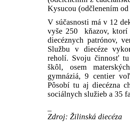
Kysucou (odčlenením od
V súčasnosti má v 12 dek
vyše 250 kňazov, ktorí
diecéznych patrónov, ve
Službu v diecéze vyk
reholí. Svoju činnosť t
škôl, osem materských
gymnáziá, 9 centier voľ
Pôsobí tu aj diecézna ch
sociálnych služieb a 35 f
_
Zdroj: Žilinská diecéza