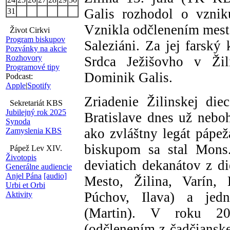
Galis rozhodol o vznik
31
Vznikla odčlenením mests
Život Cirkvi
Program biskupov
Saleziáni. Za jej farský
Pozvánky na akcie
Rozhovory
Srdca Ježišovho v Žil
Programové tipy
Dominik Galis.
Podcast:
Apple
|
Spotify
Zriadenie Žilinskej di
Sekretariát KBS
Jubilejný rok 2025
Bratislave dnes už nebo
Synoda
ako zvláštny legát pápe
Zamyslenia KBS
biskupom sa stal Mons.
Pápež Lev XIV.
Životopis
deviatich dekanátov z d
Generálne audiencie
Anjel Pána
[audio]
Mesto, Žilina, Varín, 
Urbi et Orbi
Púchov, Ilava) a jedn
Aktivity
(Martin). V roku 20
(odčlenením z čadčiansk