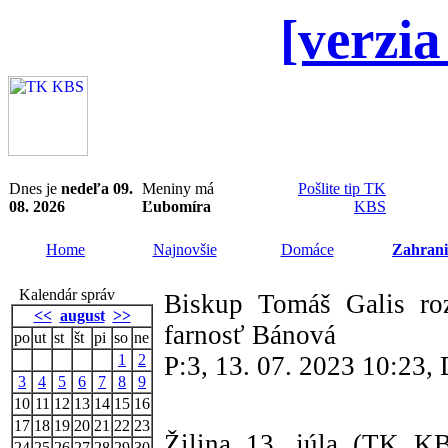
[verzia
Dnes je
nedeľa 09.
Meniny má
Pošlite tip TK
08. 2026
Ľubomíra
KBS
Home
Najnovšie
Domáce
Zahrani
Kalendár správ
Biskup Tomáš Galis roz
<<
august
>>
farnosť Bánová
po
ut
st
št
pi
so
ne
1
2
P:3, 13. 07. 2023 10:23
3
4
5
6
7
8
9
10
11
12
13
14
15
16
17
18
19
20
21
22
23
Žilina 13. júla (TK K
24
25
26
27
28
29
30