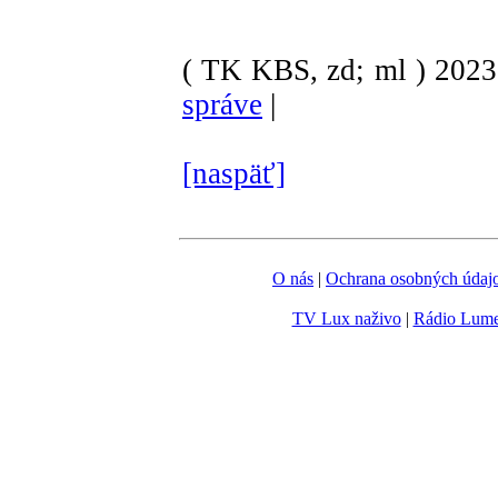
( TK KBS, zd; ml )
202
správe
|
[naspäť]
O nás
|
Ochrana osobných údaj
TV Lux naživo
|
Rádio Lum