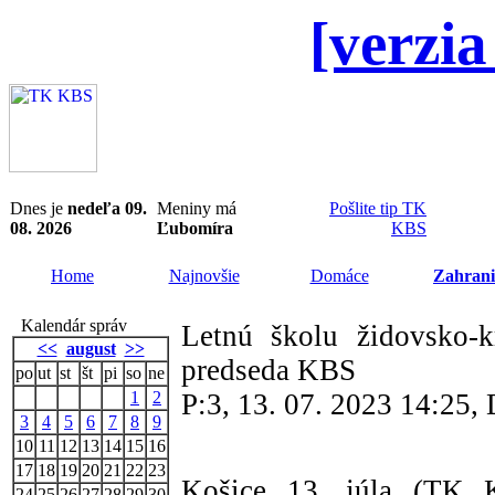
[verzia
Dnes je
nedeľa 09.
Meniny má
Pošlite tip TK
08. 2026
Ľubomíra
KBS
Home
Najnovšie
Domáce
Zahrani
Kalendár správ
Letnú školu židovsko-k
<<
august
>>
predseda KBS
po
ut
st
št
pi
so
ne
1
2
P:3, 13. 07. 2023 14:25
3
4
5
6
7
8
9
10
11
12
13
14
15
16
17
18
19
20
21
22
23
Košice 13. júla (TK 
24
25
26
27
28
29
30