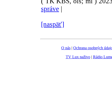
( TK KBS, ols; ml )
202
správe
|
[naspäť]
O nás
|
Ochrana osobných údaj
TV Lux naživo
|
Rádio Lum