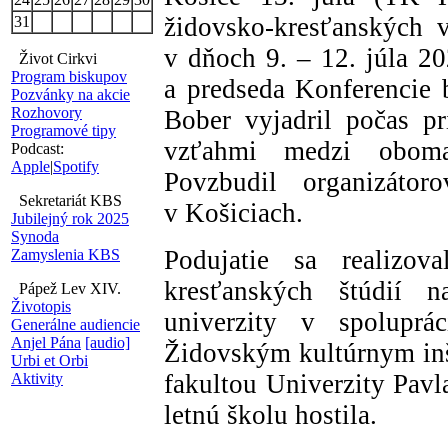
židovsko-kresťanských 
31
v dňoch 9. – 12. júla 20
Život Cirkvi
Program biskupov
a predseda Konferencie
Pozvánky na akcie
Rozhovory
Bober vyjadril počas pr
Programové tipy
vzťahmi medzi oboma
Podcast:
Apple
|
Spotify
Povzbudil organizátor
Sekretariát KBS
v Košiciach.
Jubilejný rok 2025
Synoda
Podujatie sa realizov
Zamyslenia KBS
kresťanských štúdií n
Pápež Lev XIV.
Životopis
univerzity v spolupr
Generálne audiencie
Anjel Pána
[audio]
Židovským kultúrnym inšt
Urbi et Orbi
fakultou Univerzity Pavl
Aktivity
letnú školu hostila.