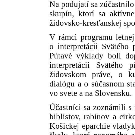
Na podujatí sa zúčastnil
skupín, ktorí sa aktívn
židovsko-kresťanskej spo
V rámci programu letnej
o interpretácii Svätého
Pútavé výklady boli do
interpretácii Svätého 
židovskom práve, o k
dialógu a o súčasnom st
vo svete a na Slovensku.
Účastníci sa zoznámili s
biblistov, rabínov a cirk
Košickej eparchie vladyk