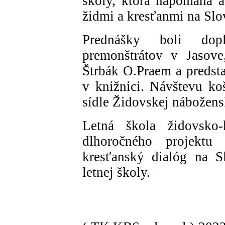
školy, ktorá napomáha 
židmi a kresťanmi na Slo
Prednášky boli dop
premonštrátov v Jasove
Štrbák O.Praem a predst
v knižnici. Návštevu koš
sídle Židovskej nábožens
Letná škola židovsko-
dlhoročného projekt
kresťanský dialóg na Sl
letnej školy.