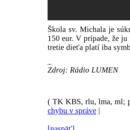
Škola sv. Michala je sú
150 eur. V prípade, že ju
tretie dieťa platí iba sym
_
Zdroj: Rádio LUMEN
( TK KBS, rlu, lma, ml; 
chybu v správe
|
[naspäť]