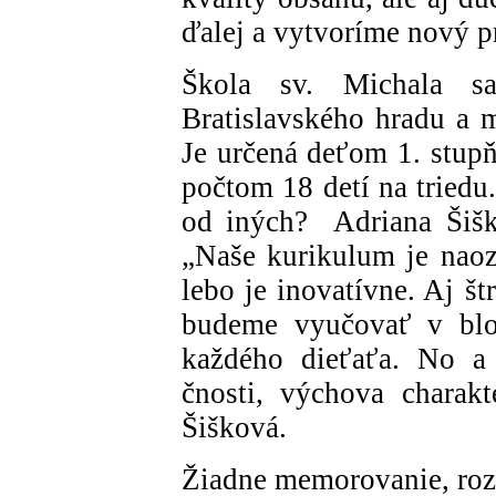
ďalej a vytvoríme nový pr
Škola sv. Michala s
Bratislavského hradu a 
Je určená deťom 1. stup
počtom 18 detí na triedu
od iných? Adriana Šiško
„Naše kurikulum je naoza
lebo je inovatívne. Aj š
budeme vyučovať v blo
každého dieťaťa. No a
čnosti, výchova charakte
Šišková.
Žiadne memorovanie, rozv