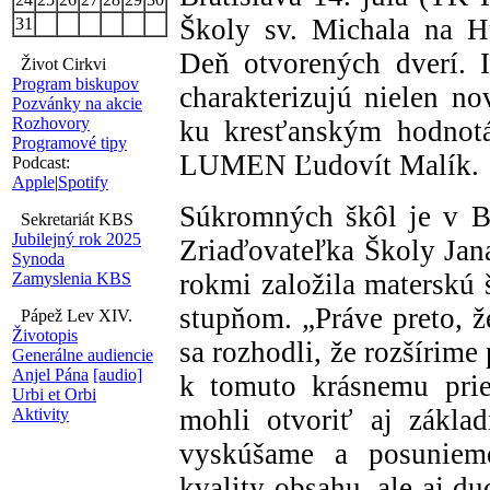
Školy sv. Michala na H
31
Deň otvorených dverí. 
Život Cirkvi
Program biskupov
charakterizujú nielen n
Pozvánky na akcie
Rozhovory
ku kresťanským hodnotá
Programové tipy
LUMEN Ľudovít Malík.
Podcast:
Apple
|
Spotify
Súkromných škôl je v Br
Sekretariát KBS
Jubilejný rok 2025
Zriaďovateľka Školy Jan
Synoda
rokmi založila materskú 
Zamyslenia KBS
stupňom. „Práve preto, ž
Pápež Lev XIV.
Životopis
sa rozhodli, že rozšírime 
Generálne audiencie
Anjel Pána
[audio]
k tomuto krásnemu prie
Urbi et Orbi
mohli otvoriť aj zákla
Aktivity
vyskúšame a posunieme
kvality obsahu, ale aj d