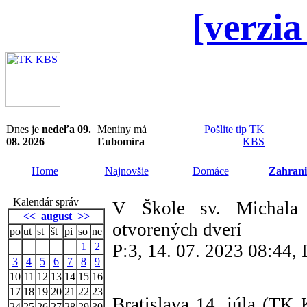
[verzia
Dnes je
nedeľa 09.
Meniny má
Pošlite tip TK
08. 2026
Ľubomíra
KBS
Home
Najnovšie
Domáce
Zahrani
Kalendár správ
V Škole sv. Michala 
<<
august
>>
otvorených dverí
po
ut
st
št
pi
so
ne
1
2
P:3, 14. 07. 2023 08:44
3
4
5
6
7
8
9
10
11
12
13
14
15
16
17
18
19
20
21
22
23
Bratislava 14. júla (T
24
25
26
27
28
29
30