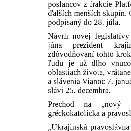
poslancov z frakcie Platf
ďalších menších skupín.
podpísaný do 28. júla.
Návrh novej legislatív
júna prezident kraj
zdôvodňovaní tohto krok
ľudu je už dlho vnuco
oblastiach života, vrátan
a slávenia Vianoc 7. janu
slávi 25. decembra.
Prechod na „nový št
gréckokatolícka a pravosl
„Ukrajinská pravoslávna