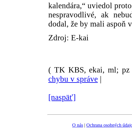
kalendára,“ uviedol proto
nespravodlivé, ak nebu
dodal, že by mali aspoň 
Zdroj: E-kai
( TK KBS, ekai, ml; pz 
chybu v správe
|
[naspäť]
O nás
|
Ochrana osobných údaj