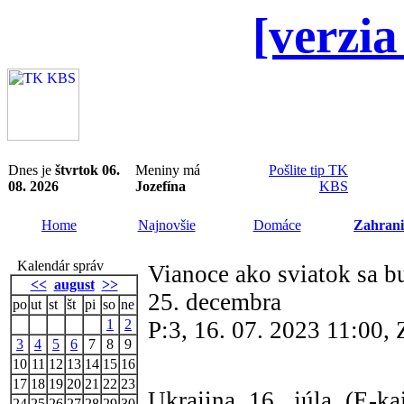
[verzia
Dnes je
štvrtok 06.
Meniny má
Pošlite tip TK
08. 2026
Jozefína
KBS
Home
Najnovšie
Domáce
Zahrani
Kalendár správ
Vianoce ako sviatok sa b
<<
august
>>
25. decembra
po
ut
st
št
pi
so
ne
1
2
P:3, 16. 07. 2023 11:00
3
4
5
6
7
8
9
10
11
12
13
14
15
16
17
18
19
20
21
22
23
Ukrajina 16. júla (E-k
24
25
26
27
28
29
30