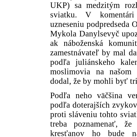
UKP) sa medzitým rozh
sviatku. V komentár
uzneseniu podpredseda O
Mykola Danylsevyč upozor
ak náboženská komunita
zamestnávateľ by mal da
podľa juliánskeho kale
moslimovia na našom k
dodal, že by mohli byť tr
Podľa neho väčšina ve
podľa doterajších zvykov
proti sláveniu tohto svi
treba poznamenať, že 
kresťanov ho bude na