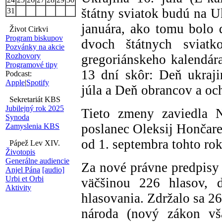
štátny sviatok budú na Uk
31
januára, ako tomu bolo 
Život Cirkvi
Program biskupov
dvoch štátnych sviatk
Pozvánky na akcie
Rozhovory
gregoriánskeho kalendára
Programové tipy
13 dní skôr: Deň ukrajin
Podcast:
Apple
|
Spotify
júla a Deň obrancov a och
Sekretariát KBS
Jubilejný rok 2025
Tieto zmeny zaviedla N
Synoda
poslanec Oleksij Hončar
Zamyslenia KBS
od 1. septembra tohto rok
Pápež Lev XIV.
Životopis
Generálne audiencie
Za nové právne predpisy
Anjel Pána
[audio]
Urbi et Orbi
väčšinou 226 hlasov, d
Aktivity
hlasovania. Zdržalo sa 2
národa (nový zákon vš