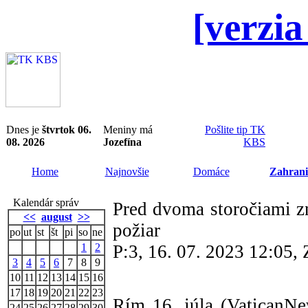
[verzia
Dnes je
štvrtok 06.
Meniny má
Pošlite tip TK
08. 2026
Jozefína
KBS
Home
Najnovšie
Domáce
Zahrani
Kalendár správ
Pred dvoma storočiami zn
<<
august
>>
požiar
po
ut
st
št
pi
so
ne
1
2
P:3, 16. 07. 2023 12:05
3
4
5
6
7
8
9
10
11
12
13
14
15
16
17
18
19
20
21
22
23
Rím 16. júla (VaticanNe
24
25
26
27
28
29
30