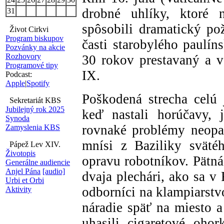
drobné uhlíky, ktoré n
31
spôsobili dramatický pož
Život Cirkvi
Program biskupov
časti starobylého paulín
Pozvánky na akcie
Rozhovory
30 rokov prestavaný a 
Programové tipy
IX.
Podcast:
Apple
|
Spotify
Poškodená strecha celú 
Sekretariát KBS
Jubilejný rok 2025
keď nastali horúčavy, 
Synoda
rovnaké problémy neopak
Zamyslenia KBS
mnísi z Baziliky sväté
Pápež Lev XIV.
Životopis
opravu robotníkov. Pätná
Generálne audiencie
Anjel Pána
[audio]
dvaja plechári, ako sa v
Urbi et Orbi
odborníci na klampiarstvo,
Aktivity
náradie späť na miesto 
uhasili cigaretové ohork