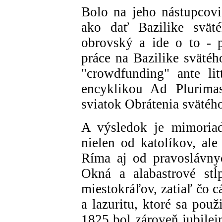
Bolo na jeho nástupcovi
ako dať Bazilike sväté
obrovský a ide o to - 
práce na Bazilike svätéh
"crowdfunding" ante lit
encyklikou Ad Plurima
sviatok Obrátenia svätéh
A výsledok je mimoriad
nielen od katolíkov, ale
Ríma aj od pravoslávny
Okná a alabastrové stĺ
miestokráľov, zatiaľ čo c
a lazuritu, ktoré sa použ
1825 bol zároveň jubilej