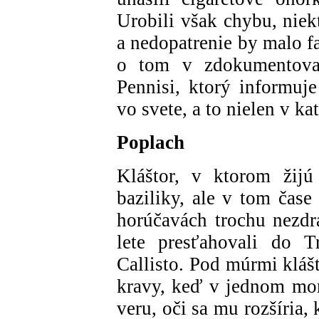
Urobili však chybu, niek
a nedopatrenie by malo f
o tom v zdokumentova
Pennisi, ktorý informuje
vo svete, a to nielen v ka
Poplach
Kláštor, v ktorom žijú
baziliky, ale v tom čase
horúčavách trochu nezdr
lete presťahovali do T
Callisto. Pod múrmi kláš
kravy, keď v jednom mom
veru, oči sa mu rozšíria,