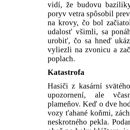
vidí, že budovu bazili
poryv vetra spôsobil pre
na krovy, čo bol začiatok
udalosť všimli, sa ponáh
urobiť, čo sa hneď ukáz
vyliezli na zvonicu a za
poplach.
Katastrofa
Hasiči z kasární svätého
upozornení, ale včas
plameňov. Keď o dve hodi
vozy ťahané koňmi, záchr
neskrotného pekla. Podar