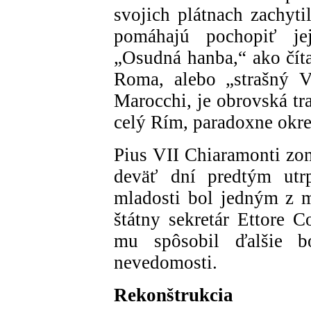
svojich plátnach zachyti
pomáhajú pochopiť je
„Osudná hanba,“ ako čít
Roma, alebo „strašný V
Marocchi, je obrovská tr
celý Rím, paradoxne okr
Pius VII Chiaramonti zom
deväť dní predtým utrp
mladosti bol jedným z m
štátny sekretár Ettore 
mu spôsobil ďalšie bo
nevedomosti.
Rekonštrukcia