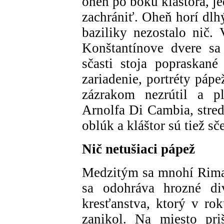
oheň po boku kláštora, je
zachrániť. Oheň horí dlh
baziliky nezostalo nič. 
Konštantínove dvere sa r
sčasti stoja popraskan
zariadenie, portréty páp
zázrakom nezrútil a pl
Arnolfa Di Cambia, stred
oblúk a kláštor sú tiež sče
Nič netušiaci pápež
Medzitým sa mnohí Rimani
sa odohráva hrozné di
kresťanstva, ktorý v rok
zanikol. Na miesto pri