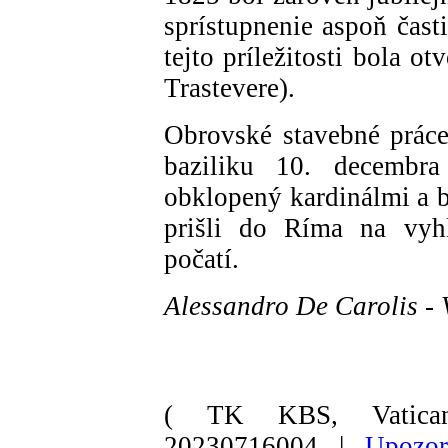
sprístupnenie aspoň čast
tejto príležitosti bola o
Trastevere).
Obrovské stavebné prác
baziliku 10. decembr
obklopený kardinálmi a b
prišli do Ríma na vy
počatí.
Alessandro De Carolis -
( TK KBS, Vatica
20230716004 |
Upozor