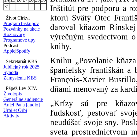
Inštitút pre podporu a r
31
ktorú Svätý Otec Franti
Život Cirkvi
Program biskupov
daroval kňazom Rínskej 
Pozvánky na akcie
Rozhovory
výrečným svedectvom o h
Programové tipy
knihy.
Podcast:
Apple
|
Spotify
Knihu „Povolanie kňaza 
Sekretariát KBS
Jubilejný rok 2025
španielsky františkán a
Synoda
François-Xavier Bustill
Zamyslenia KBS
dňami menovaný za kardi
Pápež Lev XIV.
Životopis
Generálne audiencie
„Krízy sú pre kňazo
Anjel Pána
[audio]
Urbi et Orbi
ľudskosť, pestovať svoj
Aktivity
neudúšať svoje sny. Posl
sveta prostredníctvom mi