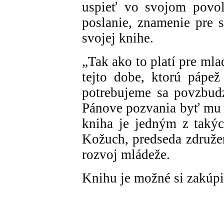
uspieť vo svojom povol
poslanie, znamenie pre s
svojej knihe.
„Tak ako to platí pre mlad
tejto dobe, ktorú pápe
potrebujeme sa povzbud
Pánove pozvania byť mu v
kniha je jedným z takýc
Kožuch, predseda združen
rozvoj mládeže.
Knihu je možné si zakúp