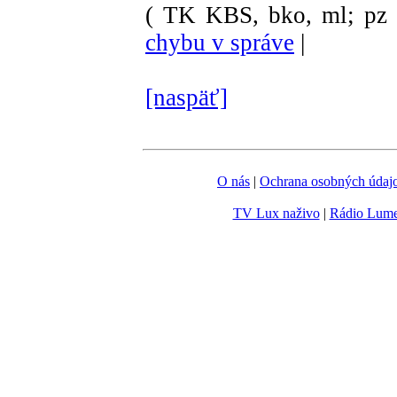
( TK KBS, bko, ml; pz 
chybu v správe
|
[naspäť]
O nás
|
Ochrana osobných údaj
TV Lux naživo
|
Rádio Lum