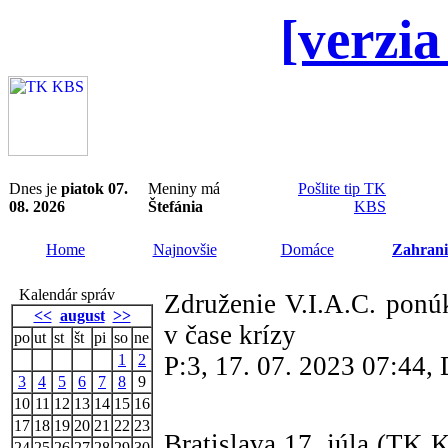
[verzia
Dnes je
piatok 07.
Meniny má
Pošlite tip TK
08. 2026
Štefánia
KBS
Home
Najnovšie
Domáce
Zahrani
Kalendár správ
Združenie V.I.A.C. ponú
<<
august
>>
v čase krízy
po
ut
st
št
pi
so
ne
1
2
P:3, 17. 07. 2023 07:44
3
4
5
6
7
8
9
10
11
12
13
14
15
16
17
18
19
20
21
22
23
Bratislava 17. júla (TK 
24
25
26
27
28
29
30