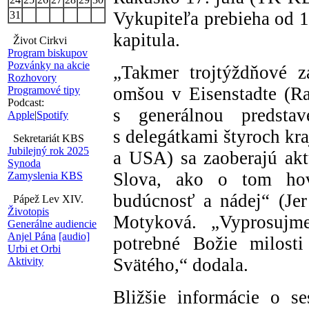
Vykupiteľa prebieha od 1
31
kapitula.
Život Cirkvi
Program biskupov
Pozvánky na akcie
„Takmer trojtýždňové z
Rozhovory
omšou v Eisenstadte (Ra
Programové tipy
Podcast:
s generálnou predsta
Apple
|
Spotify
s delegátkami štyroch kr
Sekretariát KBS
Jubilejný rok 2025
a USA) sa zaoberajú ak
Synoda
Slova, ako o tom ho
Zamyslenia KBS
budúcnosť a nádej“ (Jer
Pápež Lev XIV.
Životopis
Motyková. „Vyprosujme
Generálne audiencie
Anjel Pána
[audio]
potrebné Božie milost
Urbi et Orbi
Svätého,“ dodala.
Aktivity
Bližšie informácie o s