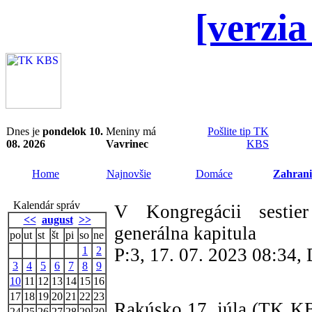
[verzia
Dnes je
pondelok 10.
Meniny má
Pošlite tip TK
08. 2026
Vavrinec
KBS
Home
Najnovšie
Domáce
Zahrani
Kalendár správ
V Kongregácii sestie
<<
august
>>
generálna kapitula
po
ut
st
št
pi
so
ne
1
2
P:3, 17. 07. 2023 08:34
3
4
5
6
7
8
9
10
11
12
13
14
15
16
17
18
19
20
21
22
23
Rakúsko 17. júla (TK KB
24
25
26
27
28
29
30