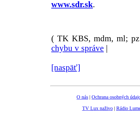
www.sdr.sk
.
( TK KBS, mdm, ml; pz
chybu v správe
|
[naspäť]
O nás
|
Ochrana osobných údaj
TV Lux naživo
|
Rádio Lum