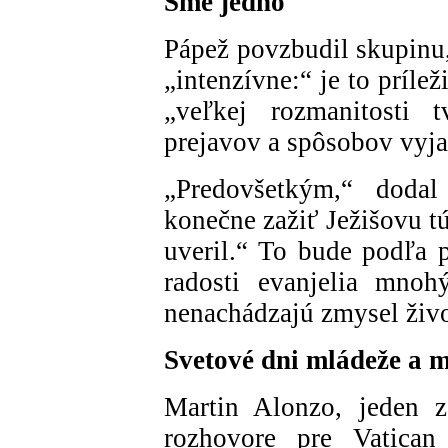
Sme jedno
Pápež povzbudil skupinu,
„intenzívne:“ je to príle
„veľkej rozmanitosti t
prejavov a spôsobov vyjad
„Predovšetkým,“ dodal
konečne zažiť Ježišovu t
uveril.“ To bude podľa 
radosti evanjelia mno
nenachádzajú zmysel život
Svetové dni mládeže a m
Martin Alonzo, jeden z
rozhovore pre Vatica