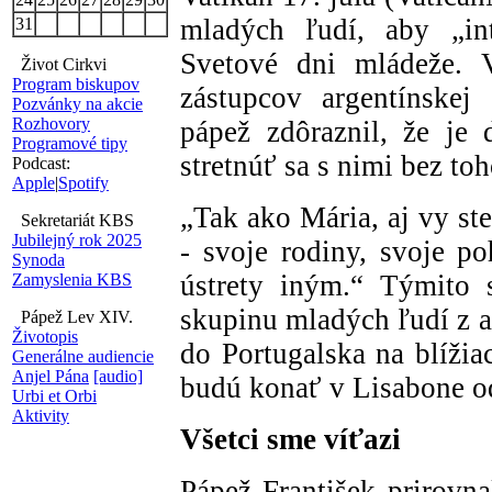
mladých ľudí, aby „int
31
Svetové dni mládeže. 
Život Cirkvi
Program biskupov
zástupcov argentínskej
Pozvánky na akcie
Rozhovory
pápež zdôraznil, že je 
Programové tipy
stretnúť sa s nimi bez to
Podcast:
Apple
|
Spotify
„Tak ako Mária, aj vy ste 
Sekretariát KBS
Jubilejný rok 2025
- svoje rodiny, svoje po
Synoda
ústrety iným.“ Týmito 
Zamyslenia KBS
skupinu mladých ľudí z a
Pápež Lev XIV.
Životopis
do Portugalska na blížia
Generálne audiencie
Anjel Pána
[audio]
budú konať v Lisabone od
Urbi et Orbi
Aktivity
Všetci sme víťazi
Pápež František prirovna