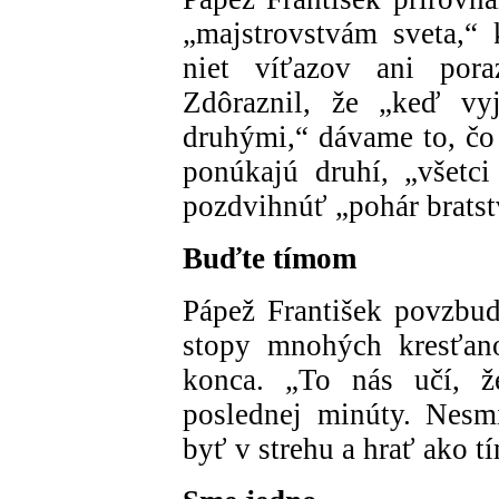
„majstrovstvám sveta,“
niet víťazov ani pora
Zdôraznil, že „keď vy
druhými,“ dávame to, čo 
ponúkajú druhí, „všetc
pozdvihnúť „pohár bratst
Buďte tímom
Pápež František povzbud
stopy mnohých kresťano
konca. „To nás učí, 
poslednej minúty. Nesm
byť v strehu a hrať ako t