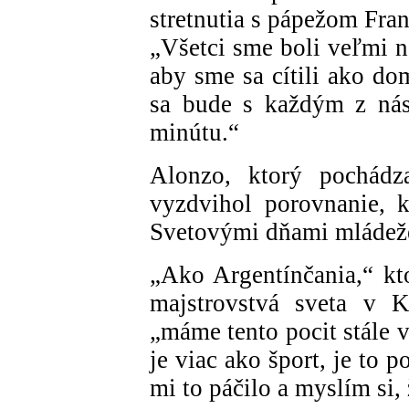
stretnutia s pápežom Fra
„Všetci sme boli veľmi n
aby sme sa cítili ako do
sa bude s každým z nás
minútu.“
Alonzo, ktorý pochádz
vyzdvihol porovnanie, k
Svetovými dňami mládeže 
„Ako Argentínčania,“ kt
majstrovstvá sveta v K
„máme tento pocit stále v
je viac ako šport, je to 
mi to páčilo a myslím si,