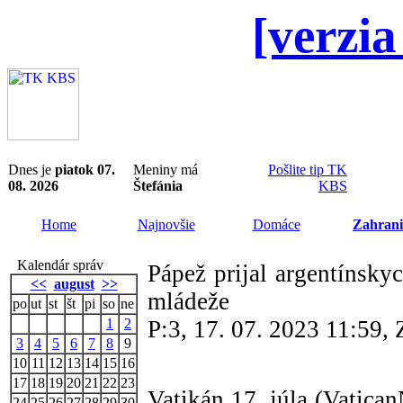
[verzia
Dnes je
piatok 07.
Meniny má
Pošlite tip TK
08. 2026
Štefánia
KBS
Home
Najnovšie
Domáce
Zahrani
Kalendár správ
Pápež prijal argentínsky
<<
august
>>
mládeže
po
ut
st
št
pi
so
ne
1
2
P:3, 17. 07. 2023 11:59
3
4
5
6
7
8
9
10
11
12
13
14
15
16
17
18
19
20
21
22
23
Vatikán 17. júla (Vatica
24
25
26
27
28
29
30