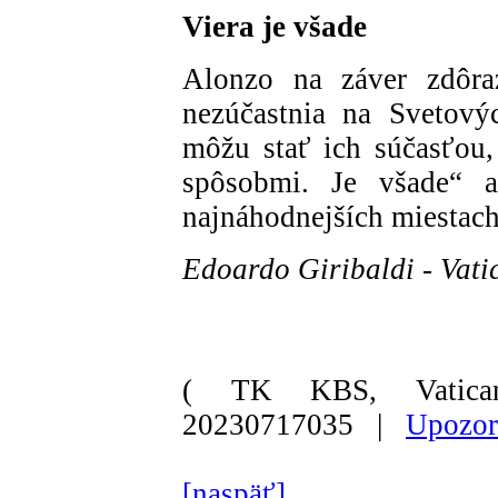
Viera je všade
Alonzo na záver zdôraz
nezúčastnia na Svetový
môžu stať ich súčasťou,
spôsobmi. Je všade“ a
najnáhodnejších miestach
Edoardo Giribaldi - Vat
( TK KBS, Vatica
20230717035 |
Upozor
[naspäť]