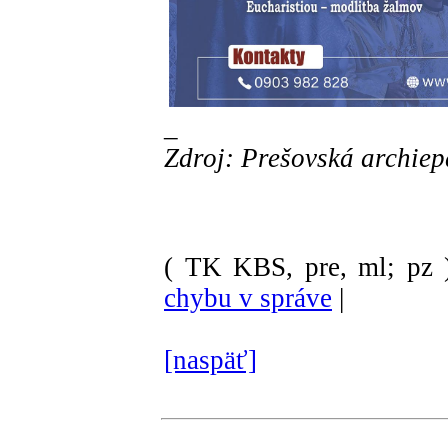
_
Zdroj: Prešovská archiep
( TK KBS, pre, ml; pz 
chybu v správe
|
[naspäť]