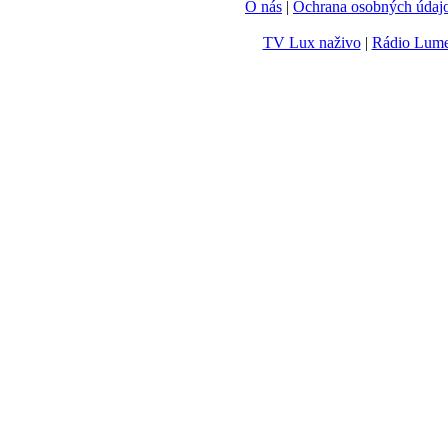
O nás
|
Ochrana osobných údaj
TV Lux naživo
|
Rádio Lum