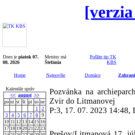
[verzia
Dnes je
piatok 07.
Meniny má
Pošlite tip TK
08. 2026
Štefánia
KBS
Home
Najnovšie
Domáce
Zahrani
Kalendár správ
Pozvánka na archieparc
<<
august
>>
Zvir do Litmanovej
po
ut
st
št
pi
so
ne
1
2
P:3, 17. 07. 2023 14:48
3
4
5
6
7
8
9
10
11
12
13
14
15
16
17
18
19
20
21
22
23
Prešov/Litmanová 17. jú
24
25
26
27
28
29
30