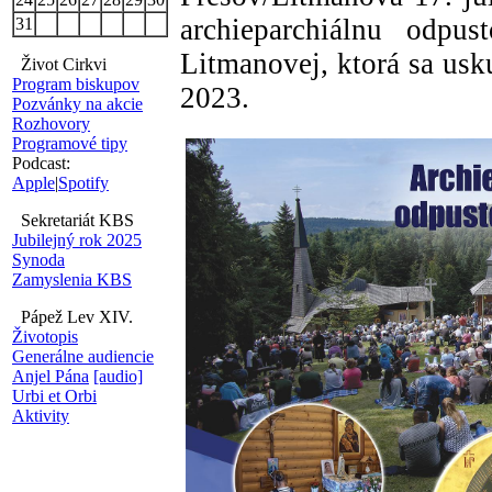
archieparchiálnu odpu
31
Litmanovej, ktorá sa usk
Život Cirkvi
Program biskupov
2023.
Pozvánky na akcie
Rozhovory
Programové tipy
Podcast:
Apple
|
Spotify
Sekretariát KBS
Jubilejný rok 2025
Synoda
Zamyslenia KBS
Pápež Lev XIV.
Životopis
Generálne audiencie
Anjel Pána
[audio]
Urbi et Orbi
Aktivity