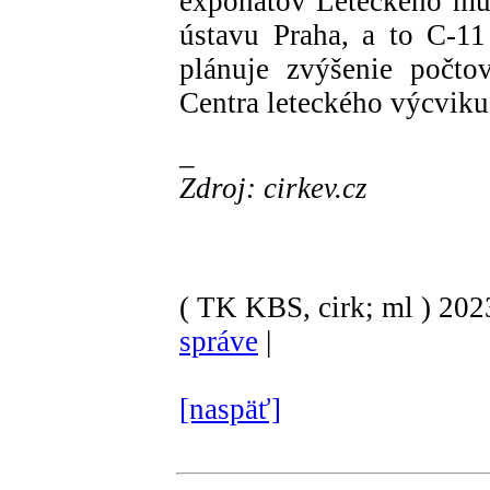
exponátov Leteckého mú
ústavu Praha, a to C-11
plánuje zvýšenie počto
Centra leteckého výcvi
_
Zdroj: cirkev.cz
( TK KBS, cirk; ml )
202
správe
|
[naspäť]