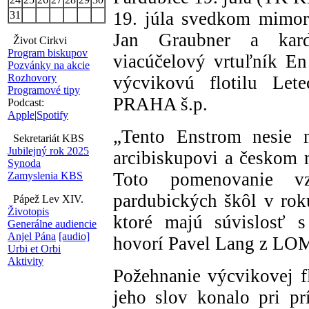
19. júla svedkom mimori
31
Jan Graubner a kard
Život Cirkvi
Program biskupov
viacúčelový vrtuľník En
Pozvánky na akcie
Rozhovory
výcvikovú flotilu Le
Programové tipy
PRAHA š.p.
Podcast:
Apple
|
Spotify
„Tento Enstrom nesie
Sekretariát KBS
Jubilejný rok 2025
arcibiskupovi a českom m
Synoda
Toto pomenovanie v
Zamyslenia KBS
pardubických škôl v rok
Pápež Lev XIV.
Životopis
ktoré majú súvislosť s
Generálne audiencie
Anjel Pána
[audio]
hovorí Pavel Lang z LOM
Urbi et Orbi
Aktivity
Požehnanie výcvikovej
jeho slov konalo pri prí