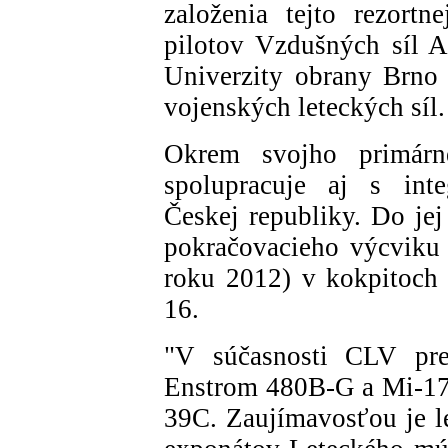
založenia tejto rezortne
pilotov Vzdušných síl A
Univerzity obrany Brno
vojenských leteckých síl.
Okrem svojho primár
spolupracuje aj s in
Českej republiky. Do jej
pokračovacieho výcviku 
roku 2012) v kokpitoch 
16.
"V súčasnosti CLV prev
Enstrom 480B-G a Mi-17
39C. Zaujímavosťou je l