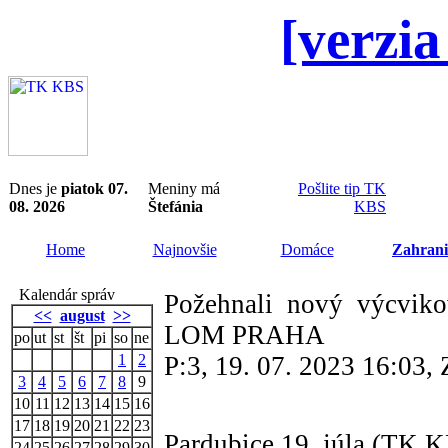
[verzia
Dnes je
piatok 07.
Meniny má
Pošlite tip TK
08. 2026
Štefánia
KBS
Home
Najnovšie
Domáce
Zahrani
Kalendár správ
Požehnali nový výcviko
<<
august
>>
LOM PRAHA
po
ut
st
št
pi
so
ne
1
2
P:3, 19. 07. 2023 16:03
3
4
5
6
7
8
9
10
11
12
13
14
15
16
17
18
19
20
21
22
23
Pardubice 19. júla (TK K
24
25
26
27
28
29
30