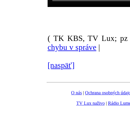
( TK KBS, TV Lux; pz 
chybu v správe
|
[naspäť]
O nás
|
Ochrana osobných údaj
TV Lux naživo
|
Rádio Lum