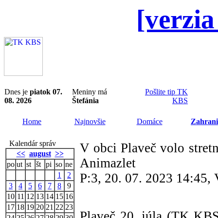
[verzia
Dnes je
piatok 07.
Meniny má
Pošlite tip TK
08. 2026
Štefánia
KBS
Home
Najnovšie
Domáce
Zahrani
Kalendár správ
V obci Plaveč volo stret
<<
august
>>
Animazlet
po
ut
st
št
pi
so
ne
1
2
P:3, 20. 07. 2023 14:45,
3
4
5
6
7
8
9
10
11
12
13
14
15
16
17
18
19
20
21
22
23
Plaveč 20. júla (TK KBS
24
25
26
27
28
29
30