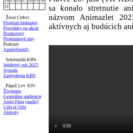
sa konalo stretnutie a
31
názvom Animazlet 202
Život Cirkvi
Program biskupov
aktívnych aj budúcich an
Pozvánky na akcie
Rozhovory
Programové tipy
Podcast:
Apple
|
Spotify
Sekretariát KBS
Jubilejný rok 2025
Synoda
Zamyslenia KBS
Pápež Lev XIV.
Životopis
Generálne audiencie
Anjel Pána
[audio]
Urbi et Orbi
Aktivity