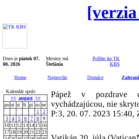
[verzia
Dnes je
piatok 07.
Meniny má
Pošlite tip TK
08. 2026
Štefánia
KBS
Home
Najnovšie
Domáce
Zahrani
Kalendár správ
Pápež v pozdrave 
<<
august
>>
vychádzajúcou, nie skryt
po
ut
st
št
pi
so
ne
1
2
P:3, 20. 07. 2023 15:40
3
4
5
6
7
8
9
10
11
12
13
14
15
16
17
18
19
20
21
22
23
Vatikán 20. júla (Vatica
24
25
26
27
28
29
30