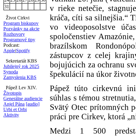
v rieke netečie, stagnu
31
kráča, cíti sa silnejšia.“
Život Cirkvi
Program biskupov
vo videoposolstve účas
Pozvánky na akcie
Rozhovory
spoločenstiev Amazónie, 
Programové tipy
brazílskom Rondonóp
Podcast:
Apple
|
Spotify
zástupcov z celej kraji
Sekretariát KBS
bojujúcich za ochranu sv
Jubilejný rok 2025
Synoda
špekulácií na úkor životn
Zamyslenia KBS
Pápež túto cirkevnú ini
Pápež Lev XIV.
Životopis
súhlas s témou stretnutia
Generálne audiencie
Anjel Pána
[audio]
Svätý Otec prítomných p
Urbi et Orbi
práci pre Cirkev, ktorá „
Aktivity
Medzi 1 500 predsta