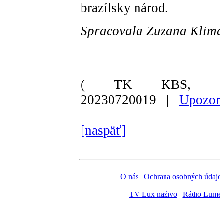
brazílsky národ.
Spracovala Zuzana Klim
( TK KBS, Va
20230720019 |
Upozor
[naspäť]
O nás
|
Ochrana osobných údaj
TV Lux naživo
|
Rádio Lum