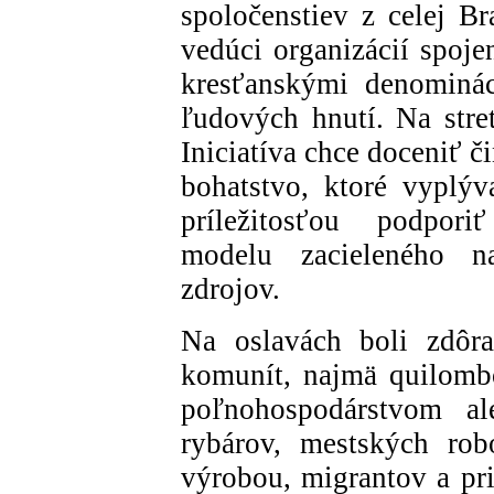
spoločenstiev z celej Br
vedúci organizácií spoje
kresťanskými denomináci
ľudových hnutí. Na stret
Iniciatíva chce doceniť č
bohatstvo, ktoré vyplýva
príležitosťou podpori
modelu zacieleného n
zdrojov.
Na oslavách boli zdôr
komunít, najmä quilombo
poľnohospodárstvom al
rybárov, mestských rob
výrobou, migrantov a pri