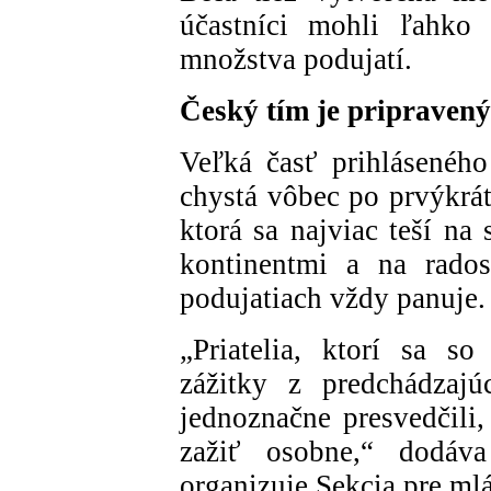
účastníci mohli ľahko
množstva podujatí.
Český tím je pripravený
Veľká časť prihláseného
chystá vôbec po prvýkrát
ktorá sa najviac teší na
kontinentmi a na rados
podujatiach vždy panuje.
„Priatelia, ktorí sa s
zážitky z predchádzaj
jednoznačne presvedčili,
zažiť osobne,“ dodáv
organizuje Sekcia pre ml