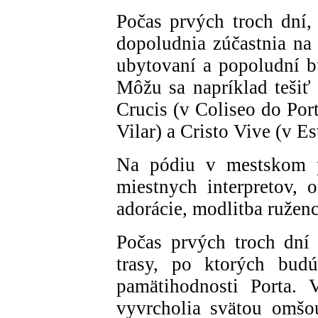
Počas prvých troch dní, 
dopoludnia zúčastnia na
ubytovaní a popoludní 
Môžu sa napríklad tešiť
Crucis (v Coliseo do Por
Vilar) a Cristo Vive (v E
Na pódiu v mestskom 
miestnych interpretov, 
adorácie, modlitba ruženc
Počas prvých troch dní b
trasy, po ktorých bud
pamätihodnosti Porta. 
vyvrcholia svätou omš