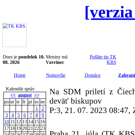
[verzia
Dnes je
pondelok 10.
Meniny má
Pošlite tip TK
08. 2026
Vavrinec
KBS
Home
Najnovšie
Domáce
Zahrani
Kalendár správ
Na SDM priletí z Čiech
<<
august
>>
deväť biskupov
po
ut
st
št
pi
so
ne
1
2
P:3, 21. 07. 2023 08:47
3
4
5
6
7
8
9
10
11
12
13
14
15
16
17
18
19
20
21
22
23
Praha 21. júla (TK KBS)
24
25
26
27
28
29
30