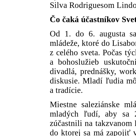
Silva Rodriguesom Lindo
Čo čaká účastníkov Sve
Od 1. do 6. augusta sa
mládeže, ktoré do Lisabo
z celého sveta. Počas tý
a bohoslužieb uskutočn
divadlá, prednášky, wor
diskusie. Mladí ľudia m
a tradície.
Miestne saleziánske ml
mladých ľudí, aby sa 2
zúčastnili na takzvanom 
do ktorej sa má zapojiť 