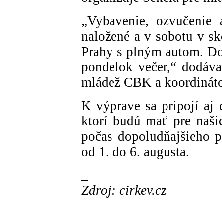
„Vybavenie, ozvučenie 
naložené a v sobotu v s
Prahy s plným autom. Do
pondelok večer,“ dodáva
mládež CBK a koordináto
K výprave sa pripojí aj 
ktorí budú mať pre naši
počas dopoludňajšieho 
od 1. do 6. augusta.
_
Zdroj: cirkev.cz