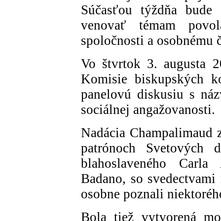
Súčasťou týždňa bude a
venovať témam povola
spoločnosti a osobnému č
Vo štvrtok 3. augusta 
Komisie biskupských ko
panelovú diskusiu s ná
sociálnej angažovanosti.
Nadácia Champalimaud zo
patrónoch Svetových d
blahoslaveného Carla 
Badano, so svedectvami r
osobne poznali niektoréh
Bola tiež vytvorená mob