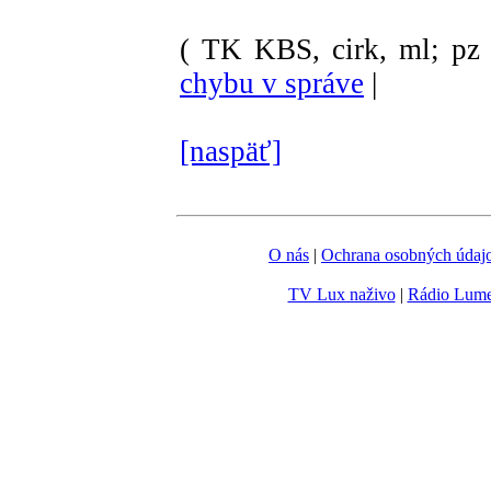
( TK KBS, cirk, ml; pz 
chybu v správe
|
[naspäť]
O nás
|
Ochrana osobných údaj
TV Lux naživo
|
Rádio Lum