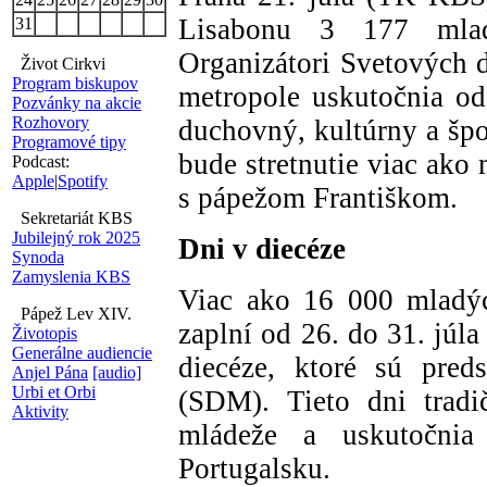
Lisabonu 3 177 mlad
31
Organizátori Svetových d
Život Cirkvi
Program biskupov
metropole uskutočnia od 
Pozvánky na akcie
Rozhovory
duchovný, kultúrny a šp
Programové tipy
bude stretnutie viac ako
Podcast:
Apple
|
Spotify
s pápežom Františkom.
Sekretariát KBS
Jubilejný rok 2025
Dni v diecéze
Synoda
Zamyslenia KBS
Viac ako 16 000 mladýc
Pápež Lev XIV.
zaplní od 26. do 31. júl
Životopis
Generálne audiencie
diecéze, ktoré sú pre
Anjel Pána
[audio]
Urbi et Orbi
(SDM). Tieto dni trad
Aktivity
mládeže a uskutočni
Portugalsku.