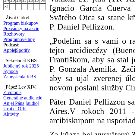
Ignacio García Cuerva
31
Svätého Otca sa stane k
Život Cirkvi
Program biskupov
P. Daniel Pellizzon.
Pozvánky na akcie
Rozhovory
„Podelím sa s vami o ra
Programové tipy
Podcast:
tejto arcidiecézy (Bue
Apple
|
Spotify
Františkom, aby sa stal 
Sekretariát KBS
Jubilejný rok 2025
P. Gonzala Aemilia. Zač
Synoda
aby sa ujal zverenej ú
Zamyslenia KBS
novom poslaní služby Cir
Pápež Lev XIV.
Životopis
Generálne audiencie
Páter Daniel Pellizzon s
Anjel Pána
[audio]
Urbi et Orbi
Aires.V rokoch 2011 -
Aktivity
arcibiskupom na usporiad
Za kňaza bol vysvätený 3