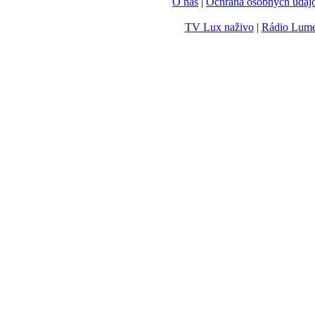
O nás
|
Ochrana osobných údaj
TV Lux naživo
|
Rádio Lum