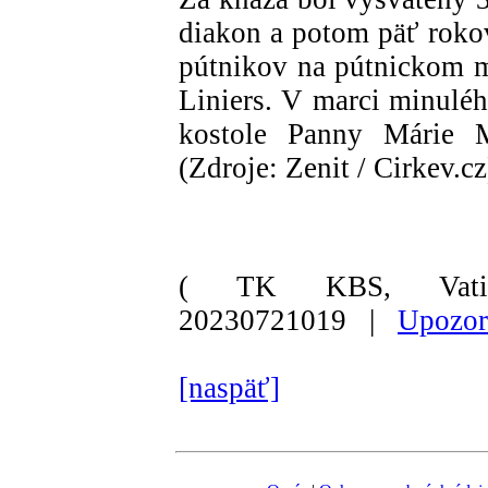
diakon a potom päť rokov
pútnikov na pútnickom m
Liniers. V marci minulé
kostole Panny Márie Mi
(Zdroje: Zenit / Cirkev.cz
( TK KBS, Vati
20230721019 |
Upozor
[naspäť]