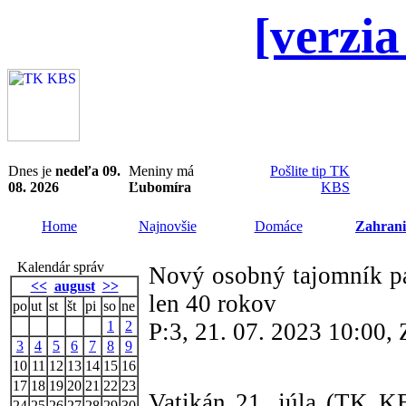
[verzia
Dnes je
nedeľa 09.
Meniny má
Pošlite tip TK
08. 2026
Ľubomíra
KBS
Home
Najnovšie
Domáce
Zahrani
Kalendár správ
Nový osobný tajomník pá
<<
august
>>
len 40 rokov
po
ut
st
št
pi
so
ne
1
2
P:3, 21. 07. 2023 10:00
3
4
5
6
7
8
9
10
11
12
13
14
15
16
17
18
19
20
21
22
23
Vatikán 21. júla (TK K
24
25
26
27
28
29
30