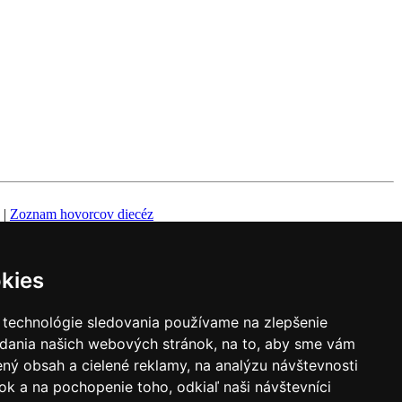
|
Zoznam hovorcov diecéz
y
|
Výveska
|
Do kostola
kies
 technológie sledovania používame na zlepšenie
adania našich webových stránok, na to, aby sme vám
ný obsah a cielené reklamy, na analýzu návštevnosti
k a na pochopenie toho, odkiaľ naši návštevníci