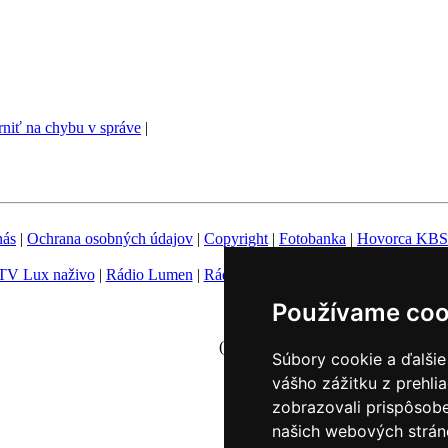
niť na chybu v správe
|
nás
|
Ochrana osobných údajov
|
Copyright
|
Fotobanka
|
Hovorca KBS
TV Lux naživo
|
Rádio Lumen
|
Rádio Vatikán
|
SSV
|
Katolícke novin
Používame coo
Nastavenie Cookies
(c) TK KBS 2003 - 2026
Súbory cookie a ďalšie
vášho zážitku z prehli
zobrazovali prispôsobe
našich webových stráno