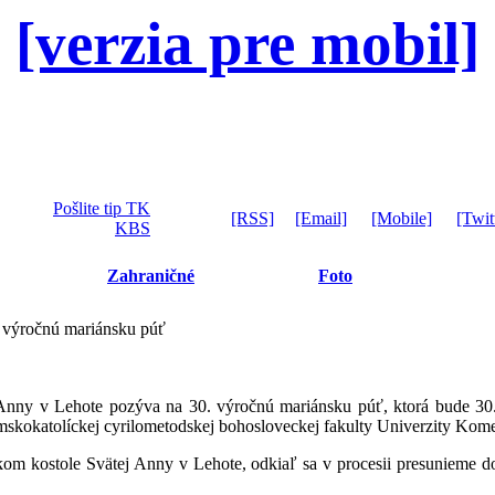
[verzia pre mobil]
Pošlite tip TK
[RSS]
[Email]
[Mobile]
[Twit
KBS
Zahraničné
Foto
. výročnú mariánsku púť
Anny v Lehote pozýva na 30. výročnú mariánsku púť, ktorá bude 30
kokatolíckej cyrilometodskej bohosloveckej fakulty Univerzity Kome
om kostole Svätej Anny v Lehote, odkiaľ sa v procesii presunieme d