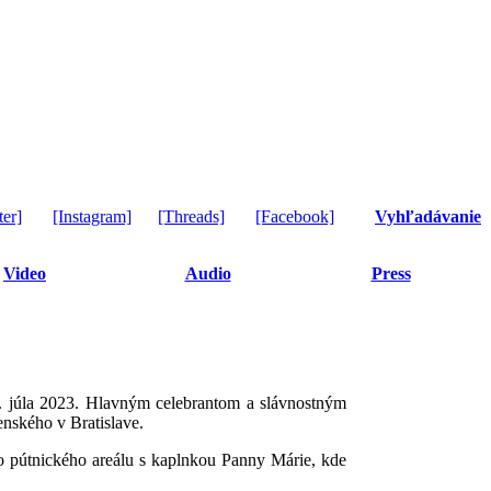
ter]
[Instagram]
[Threads]
[Facebook]
Vyhľadávanie
Video
Audio
Press
. júla 2023. Hlavným celebrantom a slávnostným
nského v Bratislave.
o pútnického areálu s kaplnkou Panny Márie, kde