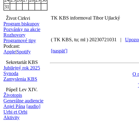
31
TK KBS informoval Tibor Ujlacký
Život Cirkvi
Program biskupov
Pozvánky na akcie
Rozhovory
( TK KBS, tu; ml )
20230721031 |
Upozor
Programové tipy
Podcast:
[naspäť]
Apple
|
Spotify
Sekretariát KBS
Jubilejný rok 2025
Synoda
O 
Zamyslenia KBS
Pápež Lev XIV.
Životopis
Generálne audiencie
Anjel Pána
[audio]
Urbi et Orbi
Aktivity