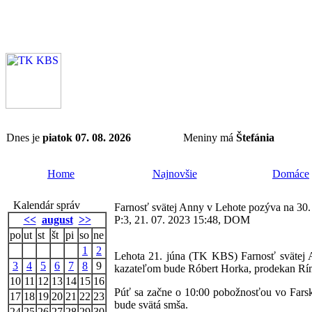
Dnes je
piatok 07. 08. 2026
Meniny má
Štefánia
Home
Najnovšie
Domáce
Kalendár správ
Farnosť svätej Anny v Lehote pozýva na 30
<<
august
>>
P:3, 21. 07. 2023 15:48, DOM
po
ut
st
št
pi
so
ne
1
2
Lehota 21. júna (TK KBS) Farnosť svätej 
3
4
5
6
7
8
9
kazateľom bude Róbert Horka, prodekan Ríms
10
11
12
13
14
15
16
Púť sa začne o 10:00 pobožnosťou vo Farsk
17
18
19
20
21
22
23
bude svätá smša.
24
25
26
27
28
29
30