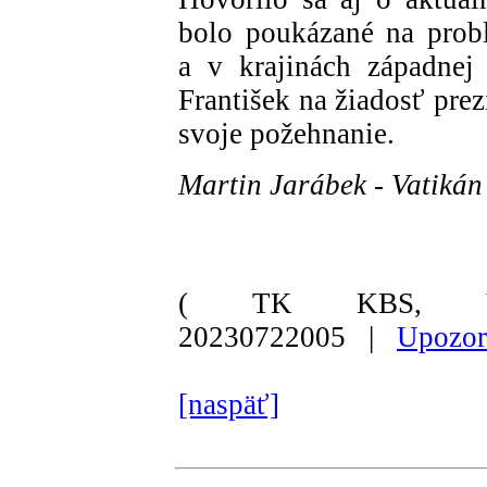
bolo poukázané na prob
a v krajinách západnej
František na žiadosť pre
svoje požehnanie.
Martin Jarábek - Vatikán
( TK KBS, Va
20230722005 |
Upozor
[naspäť]