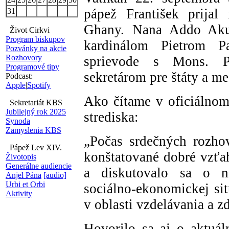
pápež František prijal 
31
Ghany. Nana Addo Akuf
Život Cirkvi
Program biskupov
kardinálom Pietrom P
Pozvánky na akcie
Rozhovory
sprievode s Mons. P
Programové tipy
sekretárom pre štáty a m
Podcast:
Apple
|
Spotify
Ako čítame v oficiálno
Sekretariát KBS
Jubilejný rok 2025
strediska:
Synoda
Zamyslenia KBS
„Počas srdečných rozhov
Pápež Lev XIV.
konštatované dobré vzťa
Životopis
Generálne audiencie
a diskutovalo sa o ni
Anjel Pána
[audio]
Urbi et Orbi
sociálno-ekonomickej sit
Aktivity
v oblasti vzdelávania a z
Hovorilo sa aj o aktuá