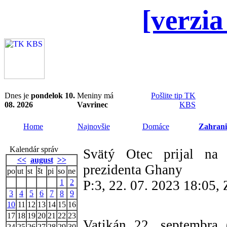
[verzia
Dnes je
pondelok 10.
Meniny má
Pošlite tip TK
08. 2026
Vavrinec
KBS
Home
Najnovšie
Domáce
Zahrani
Kalendár správ
Svätý Otec prijal na 
<<
august
>>
prezidenta Ghany
po
ut
st
št
pi
so
ne
1
2
P:3, 22. 07. 2023 18:05
3
4
5
6
7
8
9
10
11
12
13
14
15
16
17
18
19
20
21
22
23
Vatikán 22. septembra 
24
25
26
27
28
29
30