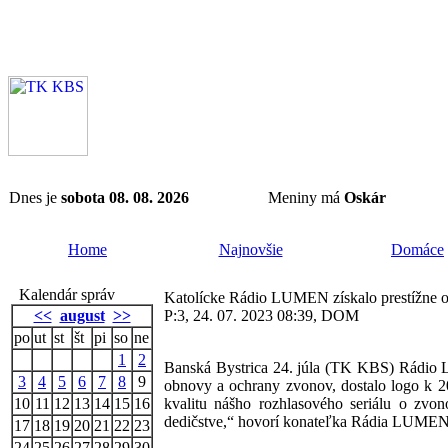
Dnes je
sobota 08. 08. 2026
Meniny má
Oskár
Home
Najnovšie
Domáce
Kalendár správ
Katolícke Rádio LUMEN získalo prestížne oc
<<
august
>>
P:3, 24. 07. 2023 08:39, DOM
po
ut
st
št
pi
so
ne
1
2
Banská Bystrica 24. júla (TK KBS) Rádio LU
3
4
5
6
7
8
9
obnovy a ochrany zvonov, dostalo logo k
10
11
12
13
14
15
16
kvalitu nášho rozhlasového seriálu o zvo
dedičstve,“ hovorí konateľka Rádia LUME
17
18
19
20
21
22
23
24
25
26
27
28
29
30