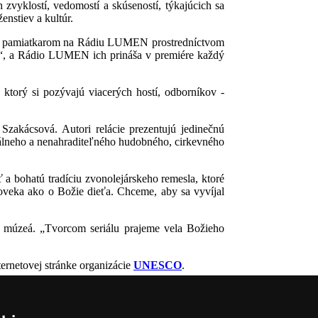
 zvyklostí, vedomostí a skúseností, týkajúcich sa
nstiev a kultúr.
kým pamiatkarom na Rádiu LUMEN prostredníctvom
“, a Rádio LUMEN ich prináša v premiére každý
ktorý si pozývajú viacerých hostí, odborníkov -
Szakácsová. Autori relácie prezentujú jedinečnú
nálneho a nenahraditeľného hudobného, cirkevného
a bohatú tradíciu zvonolejárskeho remesla, ktoré
veka ako o Božie dieťa. Chceme, aby sa vyvíjal
 a múzeá. „Tvorcom seriálu prajeme vela Božieho
ternetovej stránke organizácie
UNESCO
.