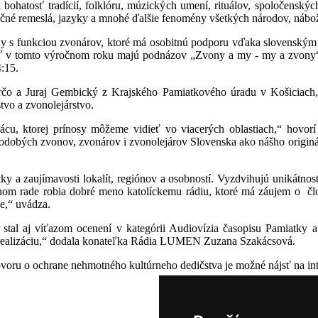
ohatosť tradícií, folklóru, múzických umení, rituálov, spoločenských
dičné remeslá, jazyky a mnohé ďalšie fenomény všetkých národov, nábože
vony s funkciou zvonárov, ktoré má osobitnú podporu vďaka slovens
šť v tomto výročnom roku majú podnázov „Zvony a my - my a zvony
4:15.
určo a Juraj Gembický z Krajského Pamiatkového úradu v Košiciach, 
vo a zvonolejárstvo.
cu, ktorej prínosy môžeme vidieť vo viacerých oblastiach,“ hovorí 
vodobých zvonov, zvonárov i zvonolejárov Slovenska ako nášho origi
a zaujímavosti lokalít, regiónov a osobností. Vyzdvihujú unikátnosť 
om rade robia dobré meno katolíckemu rádiu, ktoré má záujem o člo
e,“ uvádza.
a stal aj víťazom ocenení v kategórii Audiovízia časopisu Pamiatky
 realizáciu,“ dodala konateľka Rádia LUMEN Zuzana Szakácsová.
hovoru o ochrane nehmotného kultúrneho dedičstva je možné nájsť na in