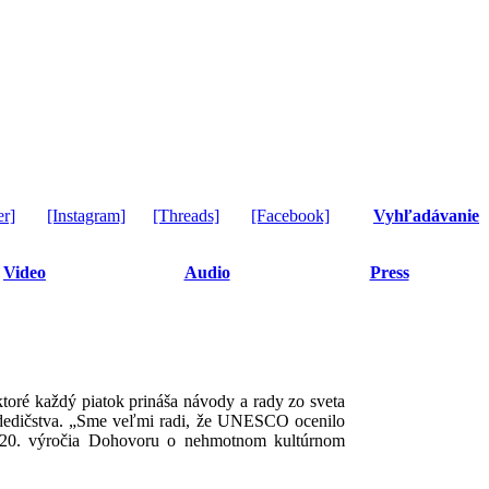
er]
[Instagram]
[Threads]
[Facebook]
Vyhľadávanie
Video
Audio
Press
toré každý piatok prináša návody a rady zo sveta
dedičstva. „Sme veľmi radi, že UNESCO ocenilo
láv 20. výročia Dohovoru o nehmotnom kultúrnom