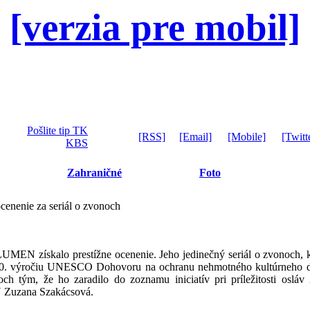
[verzia pre mobil]
Pošlite tip TK
[RSS]
[Email]
[Mobile]
[Twitt
KBS
Zahraničné
Foto
enenie za seriál o zvonoch
MEN získalo prestížne ocenenie. Jeho jedinečný seriál o zvonoch, k
 20. výročiu UNESCO Dohovoru na ochranu nehmotného kultúrneho 
noch tým, že ho zaradilo do zoznamu iniciatív pri príležitosti os
N Zuzana Szakácsová.