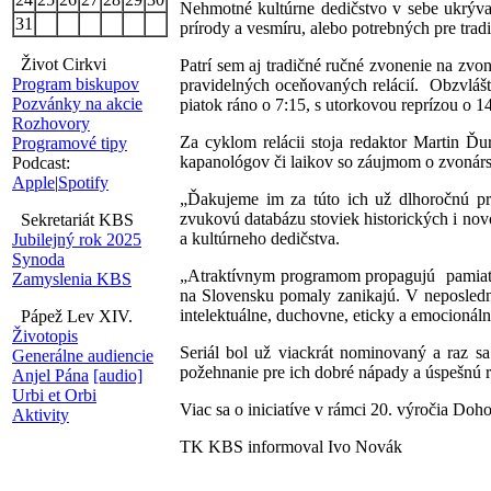
Nehmotné kultúrne dedičstvo v sebe ukrýva b
31
prírody a vesmíru, alebo potrebných pre tra
Život Cirkvi
Patrí sem aj tradičné ručné zvonenie na z
Program biskupov
pravidelných oceňovaných relácií. Obzvlá
Pozvánky na akcie
piatok ráno o 7:15, s utorkovou reprízou o 1
Rozhovory
Za cyklom relácii stoja redaktor Martin Ď
Programové tipy
kapanológov či laikov so záujmom o zvonárst
Podcast:
Apple
|
Spotify
„Ďakujeme im za túto ich už dlhoročnú prá
zvukovú databázu stoviek historických i no
Sekretariát KBS
a kultúrneho dedičstva.
Jubilejný rok 2025
Synoda
„Atraktívnym programom propagujú pamiatky 
Zamyslenia KBS
na Slovensku pomaly zanikajú. V neposledn
intelektuálne, duchovne, eticky a emocionáln
Pápež Lev XIV.
Životopis
Seriál bol už viackrát nominovaný a raz s
Generálne audiencie
požehnanie pre ich dobré nápady a úspešnú
Anjel Pána
[audio]
Urbi et Orbi
Viac sa o iniciatíve v rámci 20. výročia Do
Aktivity
TK KBS informoval Ivo Novák