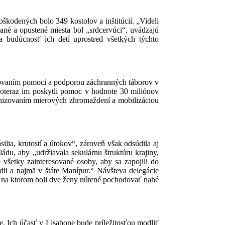
oškodených bolo 349 kostolov a inštitúcií. „Videli
ané a opustené miesta bol „srdcervúci“, uvádzajú
 a budúcnosť ich detí uprostred všetkých týchto
kytovaním pomoci a podporou záchranných táborov v
 Doteraz im poskytli pomoc v hodnote 30 miliónov
ganizovaním mierových zhromaždení a mobilizáciou
lia, krutostí a útokov“, zároveň však odsúdila aj
ádu, aby „udržiavala sekulárnu štruktúru krajiny,
všetky zainteresované osoby, aby sa zapojili do
dii a najmä v štáte Manípur.“ Návšteva delegácie
o, na ktorom boli dve ženy nútené pochodovať nahé
že. Ich účasť v Lisabone bude príležitosťou modliť