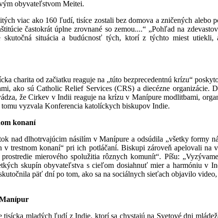
vým obyvateľstvom Meitei.
bitých viac ako 160 ľudí, tisíce zostali bez domova a zničených alebo p
štitúcie častokrát úplne zrovnané so zemou....“ „Pohľad na zdevastov
 skutočná situácia a budúcnosť tých, ktorí z týchto miest utiekli,
olícka charita od začiatku reaguje na „túto bezprecedentnú krízu“ pos
iami, ako sú Catholic Relief Services (CRS) a diecézne organizácie.
uvádza, že Cirkev v Indii reaguje na krízu v Manípure modlitbami, or
 tomu vyzvala Konferencia katolíckych biskupov Indie.
tnom konaní
ok nad dlhotrvajúcim násilím v Manípure a odsúdila „všetky formy nási
v trestnom konaní“ pri ich potláčaní. Biskupi zároveň apelovali na vl
prostredie mierového spolužitia rôznych komunít“. Píšu: „Vyzývame 
všetkých skupín obyvateľstva s cieľom dosiahnuť mier a harmóniu v In
skutočnila päť dní po tom, ako sa na sociálnych sieťach objavilo vide
 Manípur
 tisícka mladých ľudí z Indie, ktorí sa chystajú na Svetové dni mláde