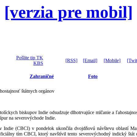
[verzia pre mobil]
Pošlite tip TK
[RSS]
[Email]
[Mobile]
[Twit
KBS
Zahraničné
Foto
hostajnosť štátnych orgánov
tolíckych biskupov Indie odsudzuje dlhotrvajúce mlčanie a ľahostajno
nípur na severovýchode Indie.
ov Indie (CBCI) v pondelok ukončila dvojdňovú návštevu oblastí M
iciálny tím CBCI, ktorý navštívil tento severovýchodný indický štát 