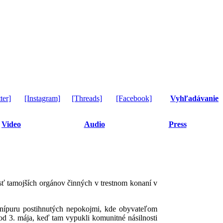
ter]
[Instagram]
[Threads]
[Facebook]
Vyhľadávanie
Video
Audio
Press
sť tamojších orgánov činných v trestnom konaní v
anípuru postihnutých nepokojmi, kde obyvateľom
od 3. mája, keď tam vypukli komunitné násilnosti