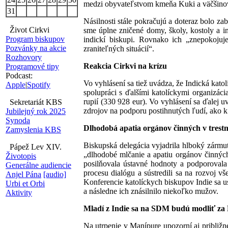
medzi obyvateľstvom kmeňa Kuki a väčšino
31
Násilnosti stále pokračujú a doteraz bolo za
Život Cirkvi
sme úplne zničené domy, školy, kostoly a in
Program biskupov
indickí biskupi. Rovnako ich „znepokojuje
Pozvánky na akcie
zraniteľných situácií“.
Rozhovory
Reakcia Cirkvi na krízu
Programové tipy
Podcast:
Vo vyhlásení sa tiež uvádza, že Indická kat
Apple
|
Spotify
spolupráci s ďalšími katolíckymi organizác
rupií (330 928 eur). Vo vyhlásení sa ďalej 
Sekretariát KBS
zdrojov na podporu postihnutých ľudí, ako k
Jubilejný rok 2025
Synoda
Dlhodobá apatia orgánov činných v tres
Zamyslenia KBS
Biskupská delegácia vyjadrila hlboký zármut
Pápež Lev XIV.
„dlhodobé mlčanie a apatiu orgánov činných 
Životopis
posilňovala ústavné hodnoty a podporovala 
Generálne audiencie
procesu dialógu a sústredili sa na rozvoj 
Anjel Pána
[audio]
Konferencie katolíckych biskupov Indie sa u
Urbi et Orbi
a následne ich znásilnilo niekoľko mužov.
Aktivity
Mladí z Indie sa na SDM budú modliť za
Na utrpenie v Manípure upozorní aj približne