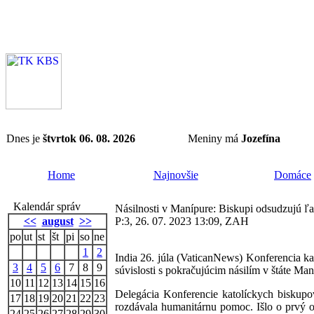
Dnes je
štvrtok 06. 08. 2026
Meniny má
Jozefína
Home
Najnovšie
Domáce
Kalendár správ
Násilnosti v Manípure: Biskupi odsudzujú ľa
<<
august
>>
P:3, 26. 07. 2023 13:09, ZAH
po
ut
st
št
pi
so
ne
1
2
India 26. júla (VaticanNews) Konferencia ka
3
4
5
6
7
8
9
súvislosti s pokračujúcim násilím v štáte Ma
10
11
12
13
14
15
16
Delegácia Konferencie katolíckych biskup
17
18
19
20
21
22
23
rozdávala humanitárnu pomoc. Išlo o prvý of
24
25
26
27
28
29
30