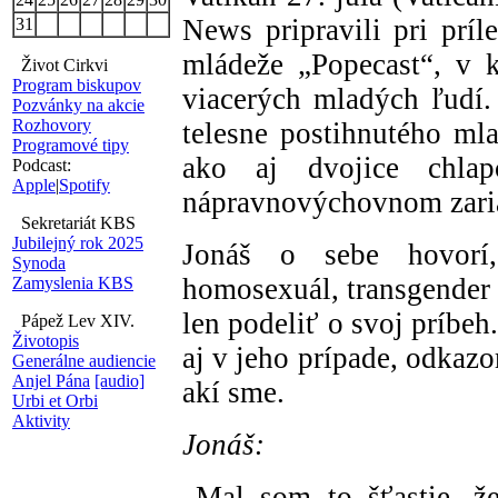
News pripravili pri príl
31
mládeže „Popecast“, v 
Život Cirkvi
Program biskupov
viacerých mladých ľudí.
Pozvánky na akcie
Rozhovory
telesne postihnutého mla
Programové tipy
ako aj dvojice chlap
Podcast:
Apple
|
Spotify
nápravnovýchovnom zari
Sekretariát KBS
Jubilejný rok 2025
Jonáš o sebe hovorí,
Synoda
homosexuál, transgender a
Zamyslenia KBS
len podeliť o svoj príbe
Pápež Lev XIV.
Životopis
aj v jeho prípade, odkaz
Generálne audiencie
Anjel Pána
[audio]
akí sme.
Urbi et Orbi
Aktivity
Jonáš:
„Mal som to šťastie, že