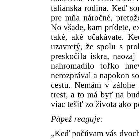
talianska rodina. Keď so
pre mňa náročné, pretož
No všade, kam prídete, ex
také, aké očakávate. Ke
uzavretý, že spolu s pr
preskočila iskra, naoza
nahromadilo toľko hn
nerozprával a napokon so
cestu. Nemám v zálohe 
trest, a to má byť na bu
viac tešiť zo života ako 
Pápež reaguje:
„Keď počúvam vás dvoch,