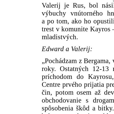
Valerij je Rus, bol nás
výbuchy vnútorného h
a po tom, ako ho opustil
trest v komunite Kayros
mladistvých.
Edward a Valerij:
„Pochádzam z Bergama, v 
roky. Ostatných 12-13
príchodom do Kayrosu,
Centre prvého prijatia pr
čin, potom osem až dev
obchodovanie s drogami
spôsobenia škôd a bitky.