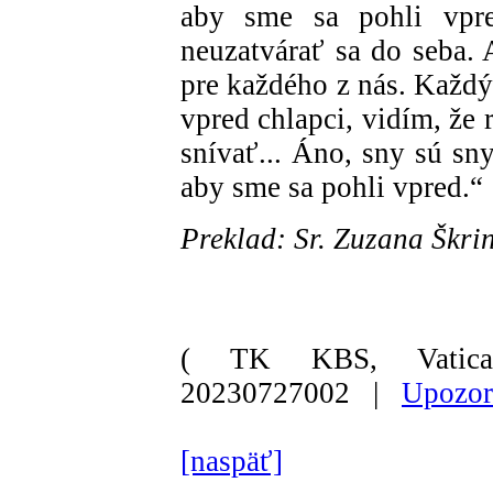
aby sme sa pohli vpre
neuzatvárať sa do seba. 
pre každého z nás. Každý
vpred chlapci, vidím, že
snívať... Áno, sny sú sny
aby sme sa pohli vpred.“
Preklad: Sr. Zuzana Škr
( TK KBS, Vatica
20230727002 |
Upozor
[naspäť]