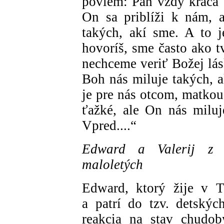
poviem: Pán vždy kráča s
On sa priblíži k nám, 
takých, akí sme. A to j
hovoríš, sme často ako t
nechceme veriť Božej lás
Boh nás miluje takých, 
je pre nás otcom, matkou
ťažké, ale On nás miluj
Vpred....“
Edward a Valerij z 
maloletých
Edward, ktorý žije v T
a patrí do tzv. detskýc
reakcia na stav chudoby