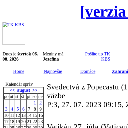
[verzia
Dnes je
štvrtok 06.
Meniny má
Pošlite tip TK
08. 2026
Jozefína
KBS
Home
Najnovšie
Domáce
Zahrani
Kalendár správ
Svedectvá z Popecastu (1
<<
august
>>
väzbe
po
ut
st
št
pi
so
ne
1
2
P:3, 27. 07. 2023 09:15
3
4
5
6
7
8
9
10
11
12
13
14
15
16
17
18
19
20
21
22
23
Vatikán 27. júla (Vatica
24
25
26
27
28
29
30