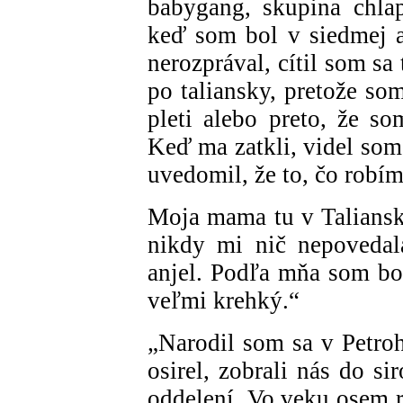
babygang, skupina chlap
keď som bol v siedmej a
nerozprával, cítil som s
po taliansky, pretože so
pleti alebo preto, že s
Keď ma zatkli, videl som,
uvedomil, že to, čo robím
Moja mama tu v Taliansku
nikdy mi nič nepovedal
anjel. Podľa mňa som bo
veľmi krehký.“
„Narodil som sa v Petroh
osirel, zobrali nás do si
oddelení. Vo veku osem 