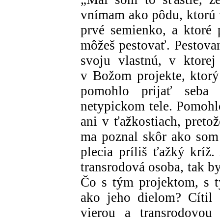
vnímam ako pôdu, ktorú v
prvé semienko, a ktoré 
môžeš pestovať. Pestovan
svoju vlastnú, v ktor
v Božom projekte, ktorý
pomohlo prijať seba
netypickom tele. Pomohlo
ani v ťažkostiach, preto
ma poznal skôr ako som 
plecia príliš ťažký krí
transrodová osoba, tak by
Čo s tým projektom, s 
ako jeho dielom? Cítil
vierou a transrodovou