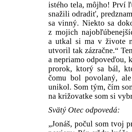
istého tela, môjho! Prví 
snažili odradiť, predznam
sa vinný. Niekto sa dok
z mojich najobľúbenejší
a utkal si ma v živote 
utvoril tak zázračne.“ Te
a nepriamo odpoveďou, k
prorok, ktorý sa bál, k
čomu bol povolaný, ale
unikol. Som tým, čím som
na križovatke som si vybr
Svätý Otec odpovedá:
„Jonáš, počul som tvoj prí