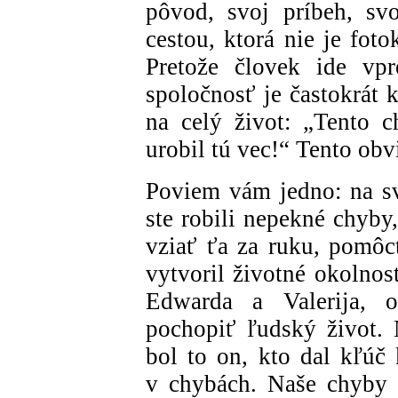
pôvod, svoj príbeh, sv
cestou, ktorá nie je fot
Pretože človek ide vp
spoločnosť je častokrát 
na celý život: „Tento c
urobil tú vec!“ Tento obvi
Poviem vám jedno: na svo
ste robili nepekné chyby
vziať ťa za ruku, pomôcť
vytvoril životné okolnos
Edwarda a Valerija,
pochopiť ľudský život.
bol to on, kto dal kľúč
v chybách. Naše chyby 