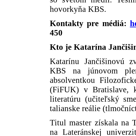
hovorkyňa KBS.
Kontakty pre médiá:
h
450
Kto je Katarína Jančiš
Katarínu Jančišinovú z
KBS na júnovom plen
absolventkou Filozofic
(FiFUK) v Bratislave, 
literatúru (učiteľský sm
talianske reálie (tlmoční
Titul master získala na 
na Lateránskej univerz