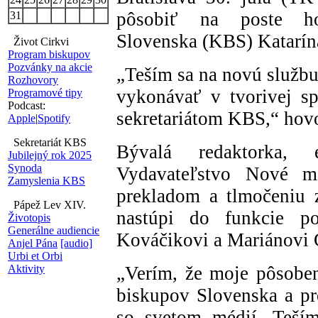
pôsobiť na poste ho
31
Slovenska (KBS) Katarín
Život Cirkvi
Program biskupov
Pozvánky na akcie
„Teším sa na novú službu
Rozhovory
vykonávať v tvorivej s
Programové tipy
Podcast:
sekretariátom KBS,“ hovo
Apple
|
Spotify
Sekretariát KBS
Bývalá redaktorka, 
Jubilejný rok 2025
Synoda
Vydavateľstvo Nové me
Zamyslenia KBS
prekladom a tlmočeniu 
Pápež Lev XIV.
nastúpi do funkcie po
Životopis
Generálne audiencie
Kováčikovi a Mariánovi
Anjel Pána
[audio]
Urbi et Orbi
Aktivity
„Verím, že moje pôsobe
biskupov Slovenska a pre
so svetom médií. Teším