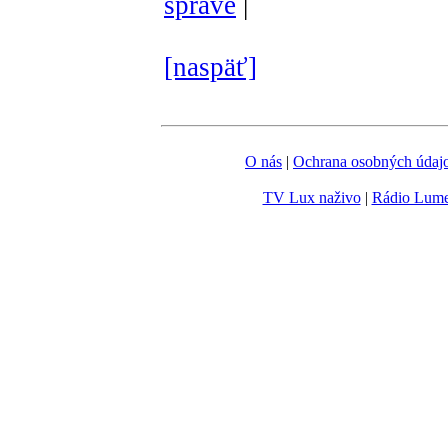
správe
|
[naspäť]
O nás
|
Ochrana osobných údaj
TV Lux naživo
|
Rádio Lum