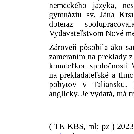
nemeckého jazyka, ne
gymnáziu sv. Jána Krst
doteraz spolupracov
Vydavateľstvom Nové me
Zároveň pôsobila ako sa
zameraním na preklady z 
konateľkou spoločnosti 
na prekladateľské a tlmo
pobytov v Taliansku. 
anglicky. Je vydatá, má tri
( TK KBS, ml; pz )
202