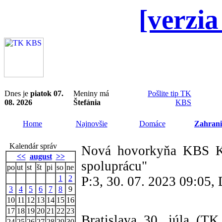
[verzia
Dnes je
piatok 07.
Meniny má
Pošlite tip TK
08. 2026
Štefánia
KBS
Home
Najnovšie
Domáce
Zahrani
Kalendár správ
Nová hovorkyňa KBS Kat
<<
august
>>
spoluprácu"
po
ut
st
št
pi
so
ne
1
2
P:3, 30. 07. 2023 09:05
3
4
5
6
7
8
9
10
11
12
13
14
15
16
17
18
19
20
21
22
23
Bratislava 30. júla (T
24
25
26
27
28
29
30