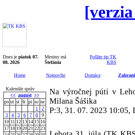
[verzia
Dnes je
piatok 07.
Meniny má
Pošlite tip TK
08. 2026
Štefánia
KBS
Home
Najnovšie
Domáce
Zahrani
Kalendár správ
Na výročnej púti v Leho
<<
august
>>
Milana Šášika
po
ut
st
št
pi
so
ne
1
2
P:3, 31. 07. 2023 10:05
3
4
5
6
7
8
9
10
11
12
13
14
15
16
17
18
19
20
21
22
23
Lehota 31. júla (TK KB
24
25
26
27
28
29
30