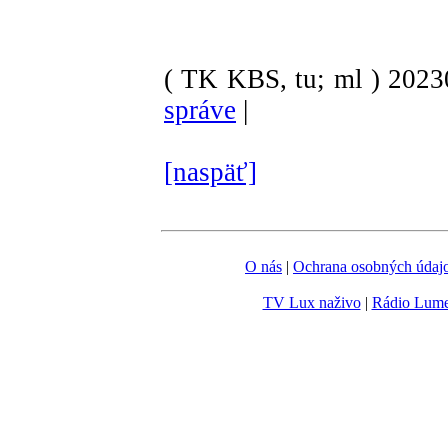
( TK KBS, tu; ml )
202
správe
|
[naspäť]
O nás
|
Ochrana osobných údaj
TV Lux naživo
|
Rádio Lum