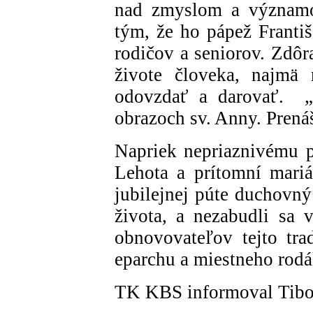
nad zmyslom a významo
tým, že ho pápež Františ
rodičov a seniorov. Zdôr
živote človeka, najmä 
odovzdať a darovať. „
obrazoch sv. Anny. Prenáš
Napriek nepriaznivému po
Lehota a prítomní marián
jubilejnej púte duchovný
života, a nezabudli sa 
obnovovateľov tejto tra
eparchu a miestneho rod
TK KBS informoval Tibo