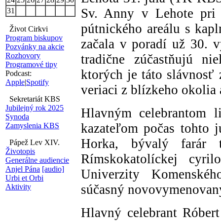
Sv. Anny v Lehote pri 
31
pútnického areálu s kap
Život Cirkvi
Program biskupov
začala v poradí už 30. v
Pozvánky na akcie
Rozhovory
tradične zúčastňujú nie
Programové tipy
ktorých je táto slávnosť
Podcast:
Apple
|
Spotify
veriaci z blízkeho okolia 
Sekretariát KBS
Jubilejný rok 2025
Hlavným celebrantom li
Synoda
kazateľom počas tohto j
Zamyslenia KBS
Horka, bývalý farár 
Pápež Lev XIV.
Životopis
Rímskokatolíckej cyril
Generálne audiencie
Anjel Pána
[audio]
Univerzity Komenského
Urbi et Orbi
súčasný novovymenovaný 
Aktivity
Hlavný celebrant Róbert