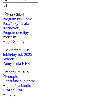
31
Život Cirkvi
Program biskupov
Pozvánky na akcie
Rozhovory
Programové tipy
Podcast:
Apple
|
Spotify
Sekretariát KBS
Jubilejný rok 2025
Synoda
Zamyslenia KBS
Pápež Lev XIV.
Životopis
Generálne audiencie
Anjel Pána
[audio]
Urbi et Orbi
Aktivity