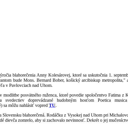
 výročia blahorečenia Anny Kolesárovej, ktoré sa uskutočnia 1. sept
rantom bude Mons. Bernard Bober, košický arcibiskup metropolita,"
teľa v Pavlovciach nad Uhom.
 v modlitbe posvätného ruženca, ktoré povedie spoločentvo Fatima z K
 svedectiev doprevádzané hudobným hosťom Poetica musica
né) sa môžu nahlásiť vopred
TU
.
na Slovensku blahorečená. Rodáčku z Vysokej nad Uhom pri Michalovcia
é dievča zomrelo, aby si zachovalo nevinnosť. Dekrét o jej mučeníctve