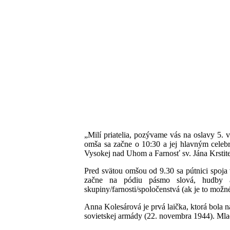
„Milí priatelia, pozývame vás na oslavy 5.
omša sa začne o 10:30 a jej hlavným celeb
Vysokej nad Uhom a Farnosť sv. Jána Krsti
Pred svätou omšou od 9.30 sa pútnici spoja
začne na pódiu pásmo slová, hudby a
skupiny/farnosti/spoločenstvá (ak je to mož
Anna Kolesárová je prvá laička, ktorá bola 
sovietskej armády (22. novembra 1944). Mlad