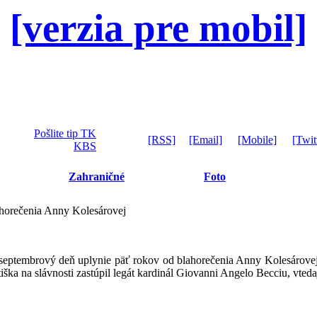
[verzia pre mobil]
Pošlite tip TK
[RSS]
[Email]
[Mobile]
[Twit
KBS
Zahraničné
Foto
ahorečenia Anny Kolesárovej
eptembrový deň uplynie päť rokov od blahorečenia Anny Kolesárove
ška na slávnosti zastúpil legát kardinál Giovanni Angelo Becciu, vteda