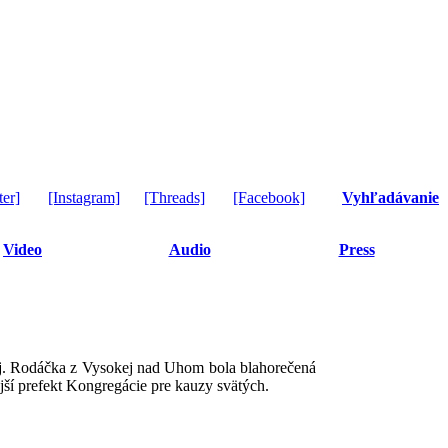
ter]
[Instagram]
[Threads]
[Facebook]
Vyhľadávanie
Video
Audio
Press
j. Rodáčka z Vysokej nad Uhom bola blahorečená
jší prefekt Kongregácie pre kauzy svätých.