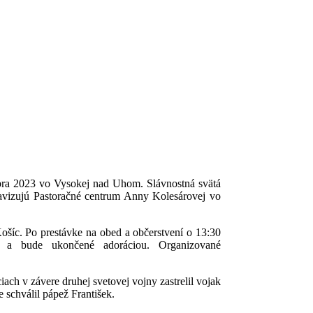
embra 2023 vo Vysokej nad Uhom. Slávnostná svätá
 avizujú Pastoračné centrum Anny Kolesárovej vo
ošíc. Po prestávke na obed a občerstvení o 13:30
 a bude ukončené adoráciou. Organizované
ch v závere druhej svetovej vojny zastrelil vojak
 schválil pápež František.