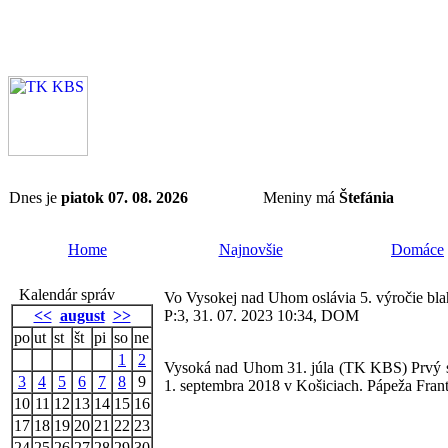
Dnes je
piatok 07. 08. 2026
Meniny má
Štefánia
Home
Najnovšie
Domáce
Kalendár správ
Vo Vysokej nad Uhom oslávia 5. výročie bl
<<
august
>>
P:3, 31. 07. 2023 10:34, DOM
po
ut
st
št
pi
so
ne
1
2
Vysoká nad Uhom 31. júla (TK KBS) Prvý s
3
4
5
6
7
8
9
1. septembra 2018 v Košiciach. Pápeža Franti
10
11
12
13
14
15
16
17
18
19
20
21
22
23
24
25
26
27
28
29
30