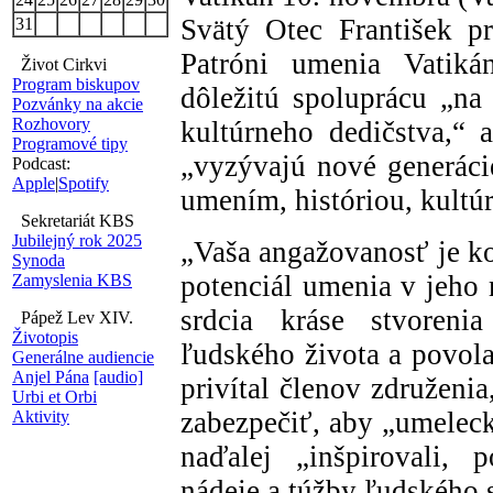
Svätý Otec František pr
31
Patróni umenia Vatik
Život Cirkvi
Program biskupov
dôležitú spoluprácu „n
Pozvánky na akcie
Rozhovory
kultúrneho dedičstva,“ 
Programové tipy
„vyzývajú nové generáci
Podcast:
Apple
|
Spotify
umením, históriou, kultúr
Sekretariát KBS
Jubilejný rok 2025
„Vaša angažovanosť je ko
Synoda
potenciál umenia v jeho
Zamyslenia KBS
srdcia kráse stvoren
Pápež Lev XIV.
Životopis
ľudského života a povol
Generálne audiencie
Anjel Pána
[audio]
privítal členov združeni
Urbi et Orbi
zabezpečiť, aby „umeleck
Aktivity
naďalej „inšpirovali, 
nádeje a túžby ľudského 