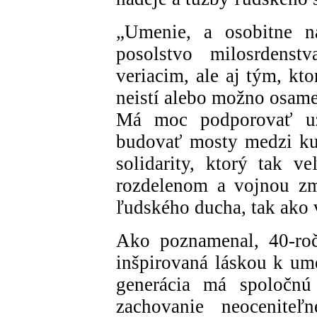
„Umenie, a osobitne n
posolstvo milosrdenst
veriacim, ale aj tým, ktor
neistí alebo možno osame
Má moc podporovať uzn
budovať mosty medzi kul
solidarity, ktorý tak 
rozdelenom a vojnou zm
ľudského ducha, tak ako 
Ako poznamenal, 40-roč
inšpirovaná láskou k ume
generácia má spoločnú 
zachovanie neoceniteľ