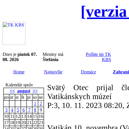
[verzia
Dnes je
piatok 07.
Meniny má
Pošlite tip TK
08. 2026
Štefánia
KBS
Home
Najnovšie
Domáce
Zahrani
Kalendár správ
Svätý Otec prijal čl
<<
august
>>
Vatikánskych múzeí
po
ut
st
št
pi
so
ne
1
2
P:3, 10. 11. 2023 08:20
3
4
5
6
7
8
9
10
11
12
13
14
15
16
17
18
19
20
21
22
23
Vatikán 10. novembra (V
24
25
26
27
28
29
30