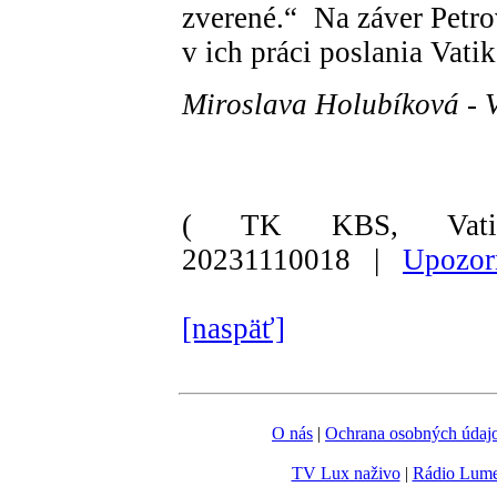
zverené.“ Na záver Petro
v ich práci poslania Vat
Miroslava Holubíková - 
( TK KBS, Vati
20231110018 |
Upozorn
[naspäť]
O nás
|
Ochrana osobných údaj
TV Lux naživo
|
Rádio Lum