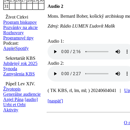
31
Audio 2
Mons. Bernard Bober, košický arcibiskup me
Život Cirkvi
Program biskupov
Zdroj: Rádio LUMEN Ľudovít Malík
Pozvánky na akcie
Rozhovory
Programové tipy
Audio 1:
Podcast:
Apple
|
Spotify
Sekretariát KBS
Audio 2:
Jubilejný rok 2025
Synoda
Zamyslenia KBS
Pápež Lev XIV.
Životopis
( TK KBS, rl, lm, ml; )
20240604041 |
Up
Generálne audiencie
Anjel Pána
[audio]
[naspäť]
Urbi et Orbi
Aktivity
O 