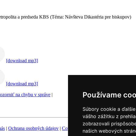
tropolita a predseda KBS (Téma: Návšteva Dikastéria pre biskupov)
[download mp3]
[download mp3]
Používame coo
ozorniť na chybu v správe
|
Súbory cookie a ďalšie
vášho zážitku z prehli
zobrazovali prispôsobe
nás
|
Ochrana osobných údajov
|
Copyright
|
Fotobanka
|
Hovorca KBS
našich webových stráno