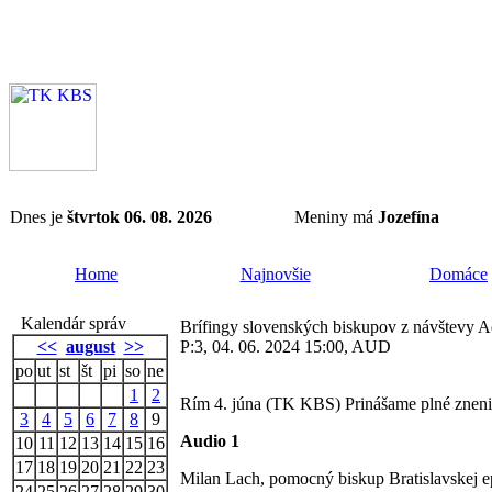
Dnes je
štvrtok 06. 08. 2026
Meniny má
Jozefína
Home
Najnovšie
Domáce
Kalendár správ
Brífingy slovenských biskupov z návštevy A
<<
august
>>
P:3, 04. 06. 2024 15:00, AUD
po
ut
st
št
pi
so
ne
1
2
Rím 4. júna (TK KBS) Prinášame plné znenie
3
4
5
6
7
8
9
Audio 1
10
11
12
13
14
15
16
17
18
19
20
21
22
23
Milan Lach, pomocný biskup Bratislavskej e
24
25
26
27
28
29
30