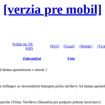
[verzia pre mobil]
Pošlite tip TK
[RSS]
[Email]
[Mobile]
[Twit
KBS
Zahraničné
Foto
d limina apostolorum v utorok 1
 brífingov so slovenskými biskupmi počas návštevy Ad limina aposto
parchie (Téma: Návšteva Dikastéria pre podporu jednoty kresťanov)