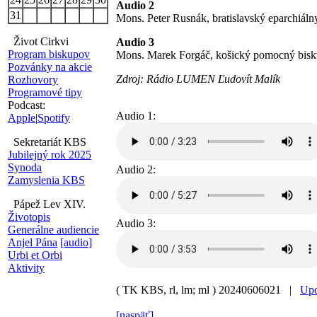
Audio 2
31
Mons. Peter Rusnák, bratislavský eparchiáln
Život Cirkvi
Audio 3
Program biskupov
Mons. Marek Forgáč, košický pomocný bisku
Pozvánky na akcie
Zdroj: Rádio LUMEN Ľudovít Malík
Rozhovory
Programové tipy
Podcast:
Audio 1:
Apple
|
Spotify
Sekretariát KBS
Jubilejný rok 2025
Synoda
Audio 2:
Zamyslenia KBS
Pápež Lev XIV.
Životopis
Audio 3:
Generálne audiencie
Anjel Pána
[audio]
Urbi et Orbi
Aktivity
( TK KBS, rl, lm; ml )
20240606021 |
Upo
[naspäť]