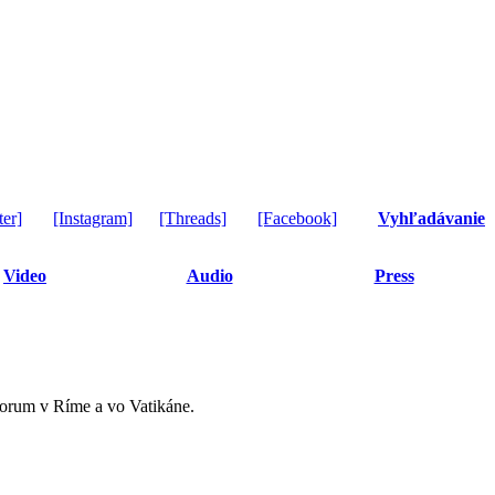
ter]
[Instagram]
[Threads]
[Facebook]
Vyhľadávanie
Video
Audio
Press
lorum v Ríme a vo Vatikáne.