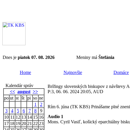
Dnes je
piatok 07. 08. 2026
Meniny má
Štefánia
Home
Najnovšie
Domáce
Kalendár správ
Brífingy slovenských biskupov z návštevy A
<<
august
>>
P:3, 06. 06. 2024 20:05, AUD
po
ut
st
št
pi
so
ne
1
2
Rím 6. júna (TK KBS) Prinášame plné znenie
3
4
5
6
7
8
9
Audio 1
10
11
12
13
14
15
16
Mons. Cyril Vasiľ, košický eparchiálny bisku
17
18
19
20
21
22
23
24
25
26
27
28
29
30