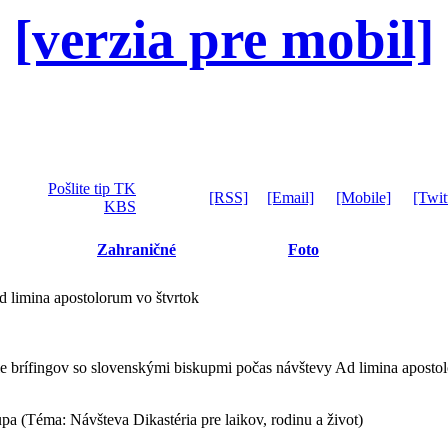
[verzia pre mobil]
Pošlite tip TK
[RSS]
[Email]
[Mobile]
[Twit
KBS
Zahraničné
Foto
d limina apostolorum vo štvrtok
 brífingov so slovenskými biskupmi počas návštevy Ad limina aposto
pa (Téma: Návšteva Dikastéria pre laikov, rodinu a život)