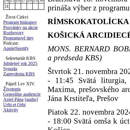
prináša výber z programu
31
Život Cirkvi
RÍMSKOKATOLÍCKA CI
Program biskupov
Pozvánky na akcie
Rozhovory
KOŠICKÁ ARCIDIEC
Programové tipy
Podcast:
MONS. BERNARD BOBER (
Apple
|
Spotify
a predseda KBS)
Sekretariát KBS
Jubilejný rok 2025
Synoda
Štvrtok 21. novembra 20
Zamyslenia KBS
- 11:45 Svätá liturgia
Pápež Lev XIV.
Maxima, prešovského arci
Životopis
Generálne audiencie
Jána Krstiteľa, Prešov
Anjel Pána
[audio]
Urbi et Orbi
Aktivity
Piatok 22. novembra 202
- 18:00 Svätá omša k úcte