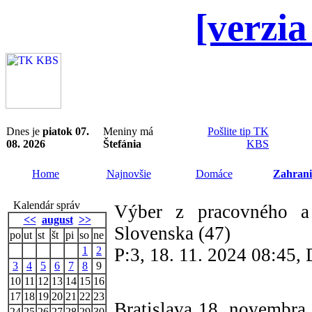
[verzia
Dnes je
piatok 07.
Meniny má
Pošlite tip TK
08. 2026
Štefánia
KBS
Home
Najnovšie
Domáce
Zahrani
Kalendár správ
Výber z pracovného a
<<
august
>>
Slovenska (47)
po
ut
st
št
pi
so
ne
1
2
P:3, 18. 11. 2024 08:45
3
4
5
6
7
8
9
10
11
12
13
14
15
16
17
18
19
20
21
22
23
Bratislava 18. novembr
24
25
26
27
28
29
30