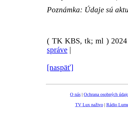
Poznámka: Údaje sú aktu
( TK KBS, tk; ml )
202
správe
|
[naspäť]
O nás
|
Ochrana osobných údaj
TV Lux naživo
|
Rádio Lum