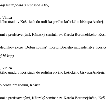
p metropolita a predseda KBS)
, Vinica
ého úradu v Košiciach do rodiska prvého košického biskupa Andreja 
stami a predstavenými, Kňazský seminár sv. Karola Boromejského, Koši
koledníkov akcie „Dobrá novina“, Kostol Božieho milosrdenstva, Koši
 biskup)
, Vinica
ého úradu v Košiciach do rodiska prvého košického biskupa Andreja 
o centra pre rodinu, Košice
stami a predstavenými, Kňazský seminár sv. Karola Boromejského, Koši