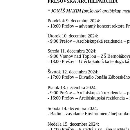
PREŠOVSKÁ ARCHIEPARCHIA
* JONÁŠ MAXIM (prešovský arcibiskup metr
Pondelok 9. decembra 2024:
- 18:00 Prešov – adventný koncert rektora Pr
Utorok 10. decembra 2024:
- 9:00 Prešov – Arcibiskupská rezidencia – p
Streda 11. decembra 2024:
- 9:00 Vranov nad Topľou – ZŠ Bernolákova 
- 18:00 Prešov – Gréckokatolícka teologická
Štvrtok 12. decembra 2024:
- 17:00 Prešov – Divadlo Jonáša Záborské
Piatok 13. decembra 2024:
- 9:00 Prešov – Arcibiskupská rezidencia – p
- 16:00 Prešov – Arcibiskupská rezidencia – s
Sobota 14. decembra 2024:
- Badín – zasadanie Environmentálnej subk
Nedeľa 15. decembra 2024:
- 12:00 Prešov – Katedrála sv. Jána Krstiteľ