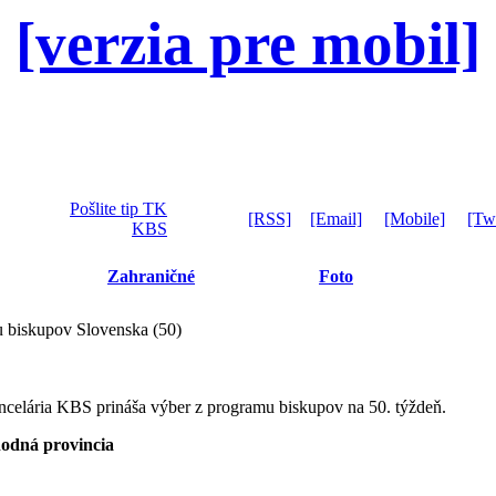
[verzia pre mobil]
Pošlite tip TK
[RSS]
[Email]
[Mobile]
[Twi
KBS
Zahraničné
Foto
 biskupov Slovenska (50)
celária KBS prináša výber z programu biskupov na 50. týždeň.
ná provincia