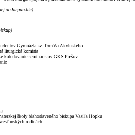
kej archieparchie)
iskup)
re študentov Gymnázia sv. Tomáša Akvinského
ná liturgická komisia
ske koledovanie seminaristov GKS Prešov
anie
da
 materskej školy blahoslaveného biskupa Vasiľa Hopku
 kresťanských rodinách