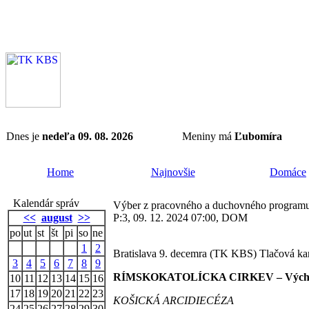
Dnes je
nedeľa 09. 08. 2026
Meniny má
Ľubomíra
Home
Najnovšie
Domáce
Kalendár správ
Výber z pracovného a duchovného programu
<<
august
>>
P:3, 09. 12. 2024 07:00, DOM
po
ut
st
št
pi
so
ne
1
2
Bratislava 9. decemra (TK KBS) Tlačová kan
3
4
5
6
7
8
9
RÍMSKOKATOLÍCKA CIRKEV – Východ
10
11
12
13
14
15
16
17
18
19
20
21
22
23
KOŠICKÁ ARCIDIECÉZA
24
25
26
27
28
29
30