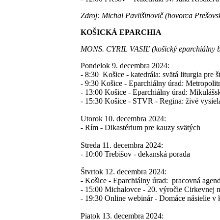
Zdroj: Michal Pavlišinovič (hovorca Prešovs
KOŠICKÁ EPARCHIA
MONS. CYRIL VASIĽ (košický eparchiálny b
Pondelok 9. decembra 2024:
- 8:30 Košice - katedrála: svätá liturgia p
- 9:30 Košice - Eparchiálny úrad: Metropolit
- 13:00 Košice - Eparchiálny úrad: Mikuláš
- 15:30 Košice - STVR - Regina: živé vysiel
Utorok 10. decembra 2024:
- Rím - Dikastérium pre kauzy svätých
Streda 11. decembra 2024:
- 10:00 Trebišov - dekanská porada
Štvrtok 12. decembra 2024:
- Košice - Eparchiálny úrad: pracovná agen
- 15:00 Michalovce - 20. výročie Cirkevnej
- 19:30 Online webinár - Domáce násielie v
Piatok 13. decembra 2024: