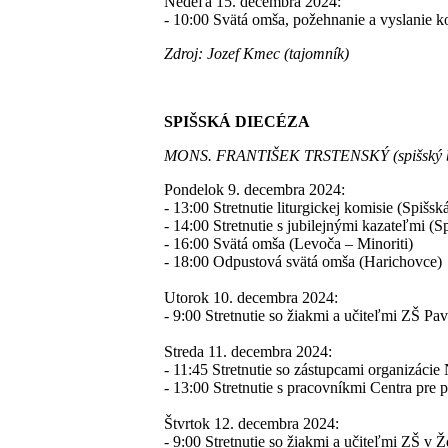
Nedeľa 15. decembra 2024:
- 10:00 Svätá omša, požehnanie a vyslanie k
Zdroj: Jozef Kmec (tajomník)
SPIŠSKÁ DIECÉZA
MONS. FRANTIŠEK TRSTENSKÝ (spišský b
Pondelok 9. decembra 2024:
- 13:00 Stretnutie liturgickej komisie (Spišsk
- 14:00 Stretnutie s jubilejnými kazateľmi (S
- 16:00 Svätá omša (Levoča – Minoriti)
- 18:00 Odpustová svätá omša (Harichovce)
Utorok 10. decembra 2024:
- 9:00 Stretnutie so žiakmi a učiteľmi ZŠ Pa
Streda 11. decembra 2024:
- 11:45 Stretnutie so zástupcami organizáci
- 13:00 Stretnutie s pracovníkmi Centra pre
Štvrtok 12. decembra 2024:
- 9:00 Stretnutie so žiakmi a učiteľmi ZŠ v Žd