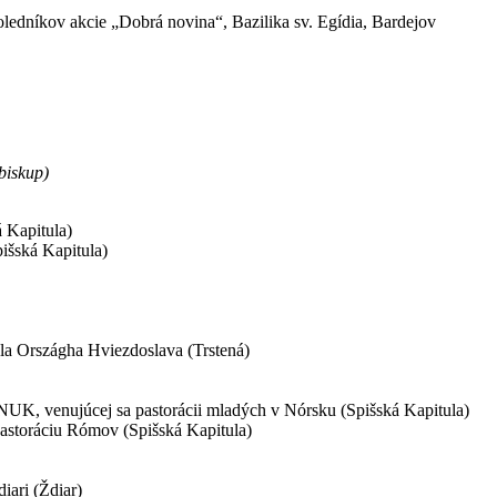
oledníkov akcie „Dobrá novina“, Bazilika sv. Egídia, Bardejov
iskup)
á Kapitula)
pišská Kapitula)
vla Országha Hviezdoslava (Trstená)
e NUK, venujúcej sa pastorácii mladých v Nórsku (Spišská Kapitula)
 pastoráciu Rómov (Spišská Kapitula)
iari (Ždiar)