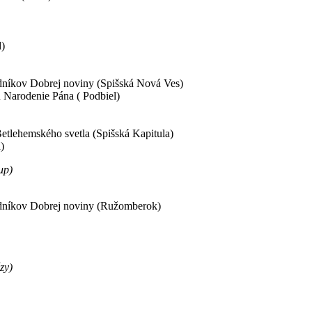
d)
dníkov Dobrej noviny (Spišská Nová Ves)
 Narodenie Pána ( Podbiel)
etlehemského svetla (Spišská Kapitula)
)
up)
edníkov Dobrej noviny (Ružomberok)
zy)