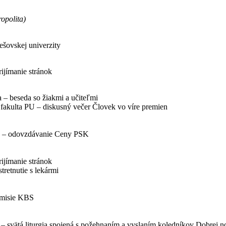
opolita)
ešovskej univerzity
rijímanie stránok
– beseda so žiakmi a učiteľmi
 fakulta PU – diskusný večer Človek vo víre premien
ho – odovzdávanie Ceny PSK
rijímanie stránok
tretnutie s lekármi
omisie KBS
a – svätá liturgia spojená s požehnaním a vyslaním koledníkov Dobrej n