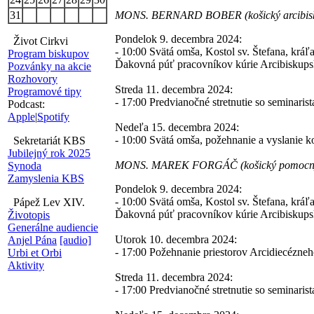
31
MONS. BERNARD BOBER (košický arcibisku
Pondelok 9. decembra 2024:
Život Cirkvi
- 10:00 Svätá omša, Kostol sv. Štefana, kráľa
Program biskupov
Ďakovná púť pracovníkov kúrie Arcibiskupsk
Pozvánky na akcie
Rozhovory
Streda 11. decembra 2024:
Programové tipy
- 17:00 Predvianočné stretnutie so seminari
Podcast:
Apple
|
Spotify
Nedeľa 15. decembra 2024:
- 10:00 Svätá omša, požehnanie a vyslanie 
Sekretariát KBS
Jubilejný rok 2025
MONS. MAREK FORGÁČ (košický pomocný
Synoda
Zamyslenia KBS
Pondelok 9. decembra 2024:
- 10:00 Svätá omša, Kostol sv. Štefana, kráľa
Pápež Lev XIV.
Ďakovná púť pracovníkov kúrie Arcibiskupsk
Životopis
Generálne audiencie
Utorok 10. decembra 2024:
Anjel Pána
[audio]
- 17:00 Požehnanie priestorov Arcidiecézneh
Urbi et Orbi
Aktivity
Streda 11. decembra 2024:
- 17:00 Predvianočné stretnutie so seminari