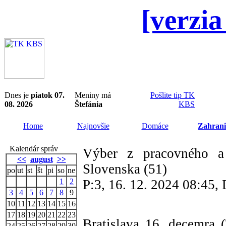
[verzia
Dnes je
piatok 07.
Meniny má
Pošlite tip TK
08. 2026
Štefánia
KBS
Home
Najnovšie
Domáce
Zahrani
Kalendár správ
Výber z pracovného a
<<
august
>>
Slovenska (51)
po
ut
st
št
pi
so
ne
1
2
P:3, 16. 12. 2024 08:45
3
4
5
6
7
8
9
10
11
12
13
14
15
16
17
18
19
20
21
22
23
Bratislava 16. decemra
24
25
26
27
28
29
30