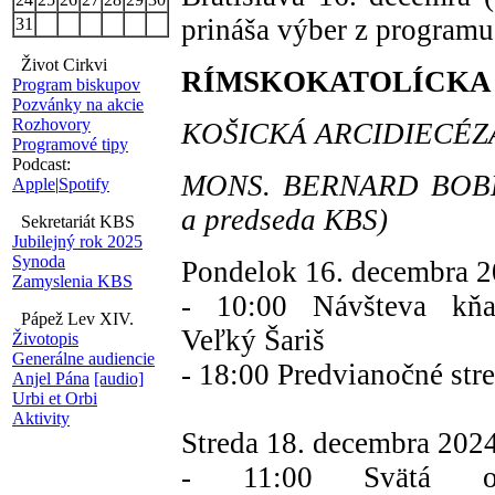
prináša výber z programu
31
Život Cirkvi
RÍMSKOKATOLÍCKA CI
Program biskupov
Pozvánky na akcie
Rozhovory
KOŠICKÁ ARCIDIECÉZ
Programové tipy
Podcast:
MONS. BERNARD BOBER (
Apple
|
Spotify
a predseda KBS)
Sekretariát KBS
Jubilejný rok 2025
Synoda
Pondelok 16. decembra
Zamyslenia KBS
- 10:00 Návšteva kň
Pápež Lev XIV.
Veľký Šariš
Životopis
Generálne audiencie
- 18:00 Predvianočné str
Anjel Pána
[audio]
Urbi et Orbi
Aktivity
Streda 18. decembra 20
- 11:00 Svätá omš