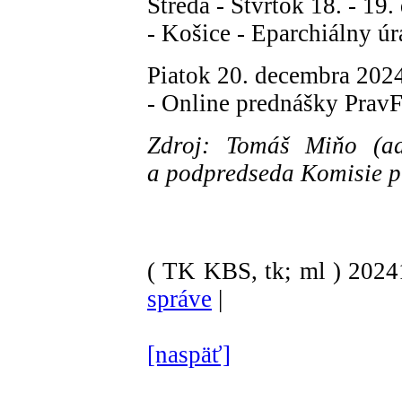
Streda - Štvrtok 18. - 19
- Košice - Eparchiálny ú
Piatok 20. decembra 202
- Online prednášky Prav
Zdroj: Tomáš Miňo (adm
a podpredseda Komisie p
( TK KBS, tk; ml )
202
správe
|
[naspäť]