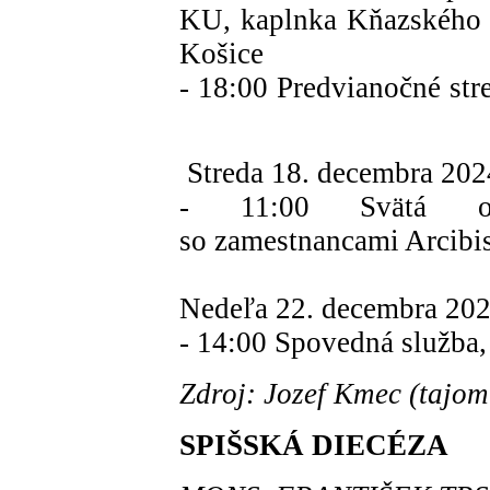
KU, kaplnka Kňazského 
Košice
- 18:00 Predvianočné str
Streda 18. decembra 2
- 11:00 Svätá omš
so zamestnancami Arcib
Nedeľa 22. decembra 2
- 14:00 Spovedná služba
Zdroj: Jozef Kmec (tajom
SPIŠSKÁ DIECÉZA