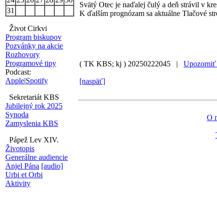
Svätý Otec je naďalej čulý a deň strávil v kr
31
K ďalším prognózam sa aktuálne Tlačové stre
Život Cirkvi
Program biskupov
Pozvánky na akcie
Rozhovory
Programové tipy
( TK KBS; kj )
20250222045 |
Upozorniť 
Podcast:
Apple
|
Spotify
[naspäť]
Sekretariát KBS
Jubilejný rok 2025
Synoda
O 
Zamyslenia KBS
Pápež Lev XIV.
Životopis
Generálne audiencie
Anjel Pána
[audio]
Urbi et Orbi
Aktivity