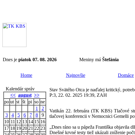
Dnes je
piatok 07. 08. 2026
Meniny má
Štefánia
Home
Najnovšie
Domáce
Kalendár správ
Stav Svätého Otca je naďalej kritický, potreb
<<
august
>>
P:3, 22. 02. 2025 19:39, ZAH
po
ut
st
št
pi
so
ne
1
2
Vatikán 22. februára (TK KBS) Tlačové stre
3
4
5
6
7
8
9
tlačovej konferencii v Nemocnici Gemelli p
10
11
12
13
14
15
16
„Dnes ráno sa u pápeža Františka objavila dlh
17
18
19
20
21
22
23
Dnešné krvné testy tiež ukázali zníženie poč
24
25
26
27
28
29
30