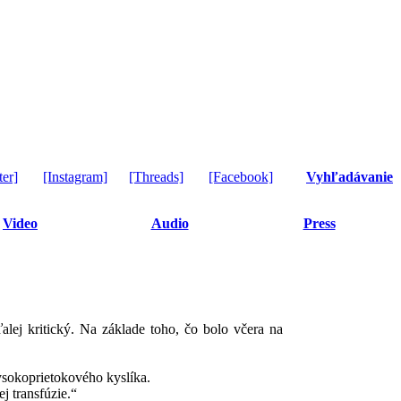
ter]
[Instagram]
[Threads]
[Facebook]
Vyhľadávanie
Video
Audio
Press
alej kritický. Na základe toho, čo bolo včera na
vysokoprietokového kyslíka.
j transfúzie.“