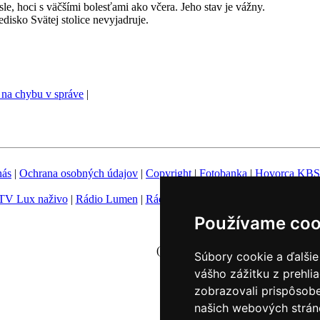
esle, hoci s väčšími bolesťami ako včera. Jeho stav je vážny.
disko Svätej stolice nevyjadruje.
na chybu v správe
|
nás
|
Ochrana osobných údajov
|
Copyright
|
Fotobanka
|
Hovorca KBS
TV Lux naživo
|
Rádio Lumen
|
Rádio Vatikán
|
SSV
|
Katolícke novin
Používame coo
Nastavenie Cookies
(c) TK KBS 2003 - 2026
Súbory cookie a ďalšie
vášho zážitku z prehli
zobrazovali prispôsobe
našich webových stráno