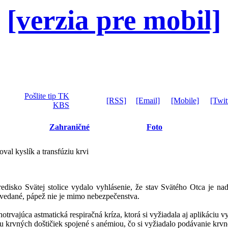
[verzia pre mobil]
Pošlite tip TK
[RSS]
[Email]
[Mobile]
[Twit
KBS
Zahraničné
Foto
oval kyslík a transfúziu krvi
disko Svätej stolice vydalo vyhlásenie, že stav Svätého Otca je naď
ovedané, pápež nie je mimo nebezpečenstva.
otrvajúca astmatická respiračná kríza, ktorá si vyžiadala aj aplikáciu 
tu krvných doštičiek spojené s anémiou, čo si vyžiadalo podávanie krvne