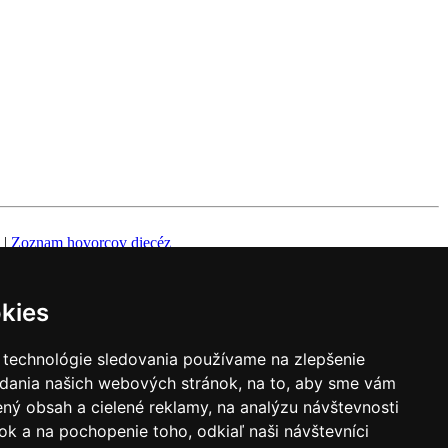
|
Zoznam hovorcov diecéz
y
|
Výveska
|
Do kostola
kies
 technológie sledovania používame na zlepšenie
adania našich webových stránok, na to, aby sme vám
ný obsah a cielené reklamy, na analýzu návštevnosti
k a na pochopenie toho, odkiaľ naši návštevníci